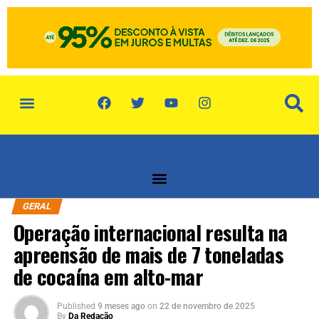
política de privacidade
quem somos
GERAL
Operação internacional resulta na
apreensão de mais de 7 toneladas
de cocaína em alto-mar
Published
9 meses ago
on
22 de novembro de 2025
By
Da Redação