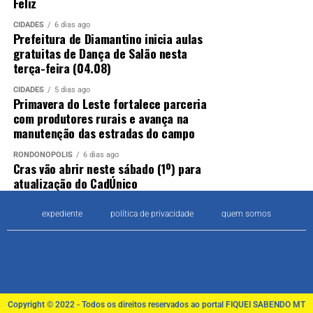
Feliz
CIDADES
6 dias ago
Prefeitura de Diamantino inicia aulas
gratuitas de Dança de Salão nesta
terça-feira (04.08)
CIDADES
5 dias ago
Primavera do Leste fortalece parceria
com produtores rurais e avança na
manutenção das estradas do campo
RONDONÓPOLIS
6 dias ago
Cras vão abrir neste sábado (1º) para
atualização do CadÚnico
expediente
política de privacidade
quem somos
Copyright © 2022 - Todos os direitos reservados ao portal FIQUEI SABENDO MT