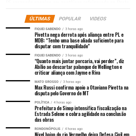
PF apreende cocaína em contêiner refrigerado no Porto
de Paranaguá
ÚLTIMAS
POPULAR
VIDEOS
DON'T MISS
FICCO/PR realiza prisão em flagrante e apreensão de R$
1 milhão em espécie.
FIQUEI SABENDO
3 horas ago
Pivetta nega derrota após aliança entre PL e
MDB: “Tenho uma base aliada suficiente para
disputar com tranquilidade”
FIQUEI SABENDO
3 horas ago
“Quanto mais juntar porcaria, vai perder”, diz
Abílio ao descartar palanque de Wellington e
criticar aliança com Jayme e Riva
MATO GROSSO
3 horas ago
Max Russi confirma apoio a Otaviano Pivetta na
disputa pelo Governo de MT
POLÍTICA
4 horas ago
Prefeitura de Sinop intensifica fiscalização na
Estrada Selene e cobra agilidade na conclusão
das obras
RONDONÓPOLIS
4 horas ago
Nível baixo do rio Vermelho deixa Defesa Civil em