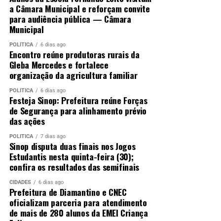
a Câmara Municipal e reforçam convite
para audiência pública — Câmara
Municipal
POLÍTICA
6 dias ago
Encontro reúne produtoras rurais da
Gleba Mercedes e fortalece
organização da agricultura familiar
POLÍTICA
6 dias ago
Festeja Sinop: Prefeitura reúne Forças
de Segurança para alinhamento prévio
das ações
POLÍTICA
7 dias ago
Sinop disputa duas finais nos Jogos
Estudantis nesta quinta-feira (30);
confira os resultados das semifinais
CIDADES
6 dias ago
Prefeitura de Diamantino e CNEC
oficializam parceria para atendimento
de mais de 280 alunos da EMEI Criança