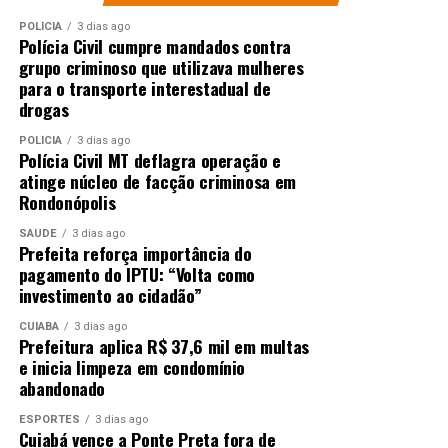
POLÍCIA
3 dias ago
Polícia Civil cumpre mandados contra
grupo criminoso que utilizava mulheres
para o transporte interestadual de
drogas
POLÍCIA
3 dias ago
Polícia Civil MT deflagra operação e
atinge núcleo de facção criminosa em
Rondonópolis
SAÚDE
3 dias ago
Prefeita reforça importância do
pagamento do IPTU: “Volta como
investimento ao cidadão”
CUIABÁ
3 dias ago
Prefeitura aplica R$ 37,6 mil em multas
e inicia limpeza em condomínio
abandonado
ESPORTES
3 dias ago
Cuiabá vence a Ponte Preta fora de