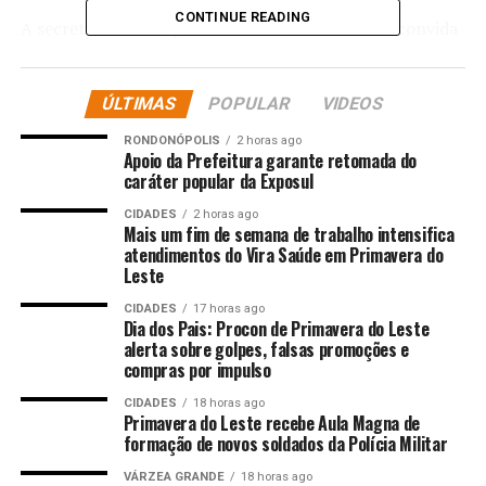
CONTINUE READING
A secretária municipal de Cultura, Marisa Neto, convida
a população e chama atenção da comunidade para a
importância da participação no evento. “Os nossos
ÚLTIMAS
POPULAR
VIDEOS
alunos trabalharam com muita dedicação, e esta mostra
é a celebração de todo esse processo. Convidamos toda a
RONDONÓPOLIS
2 horas ago
população a prestigiar, apoiar e se emocionar com o
Apoio da Prefeitura garante retomada do
caráter popular da Exposul
talento que temos aqui na nossa cidade”, disse.
CIDADES
2 horas ago
Mais um fim de semana de trabalho intensifica
Comentários
atendimentos do Vira Saúde em Primavera do
Leste
RELATED TOPICS:
AUDITÓRIO
COMEÇA
DESTAQUE
CIDADES
17 horas ago
ESPETÁCULOS
FARROUPILHA
MOSTRA
PARTIR
Dia dos Pais: Procon de Primavera do Leste
QUINTAFEIRA
SORRISO
TEATRO
alerta sobre golpes, falsas promoções e
compras por impulso
UP NEXT
Prefeitura lamenta o falecimento do professor Geovani
CIDADES
18 horas ago
Munhoz
Primavera do Leste recebe Aula Magna de
formação de novos soldados da Polícia Militar
DON'T MISS
Município ultrapassa 1.000 atendimentos em
VÁRZEA GRANDE
18 horas ago