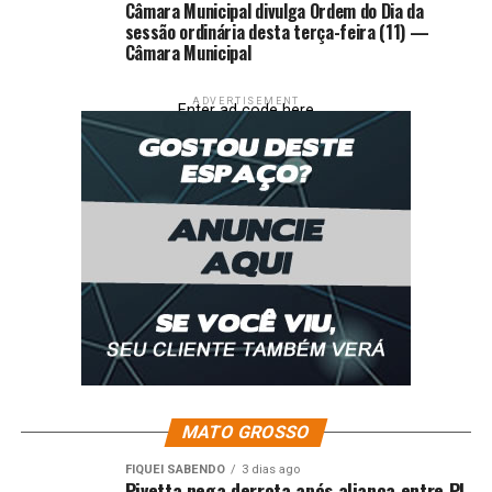
Câmara Municipal divulga Ordem do Dia da
telemedicina especializada no primeiro mês
sessão ordinária desta terça-feira (11) —
Câmara Municipal
ADVERTISEMENT
Enter ad code here
MATO GROSSO
FIQUEI SABENDO
3 dias ago
Pivetta nega derrota após aliança entre PL