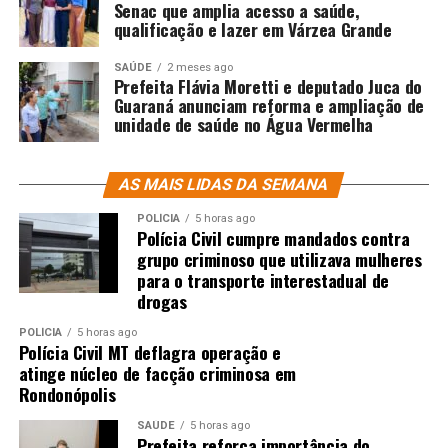
Senac que amplia acesso a saúde,
qualificação e lazer em Várzea Grande
SAÚDE
2 meses ago
Prefeita Flávia Moretti e deputado Juca do
Guaraná anunciam reforma e ampliação de
unidade de saúde no Água Vermelha
AS MAIS LIDAS DA SEMANA
POLÍCIA
5 horas ago
Polícia Civil cumpre mandados contra
grupo criminoso que utilizava mulheres
para o transporte interestadual de
drogas
POLÍCIA
5 horas ago
Polícia Civil MT deflagra operação e
atinge núcleo de facção criminosa em
Rondonópolis
SAÚDE
5 horas ago
Prefeita reforça importância do