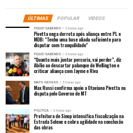
pelos itens de tecnologia e conforto.
Comentários
ÚLTIMAS
POPULAR
VIDEOS
FIQUEI SABENDO
5 horas ago
Pivetta nega derrota após aliança entre PL e
RELATED TOPICS:
ANA
CAMINHONETE
CANTORA
MDB: “Tenho uma base aliada suficiente para
CASTELA
DESTAQUE
ENTRETENIMENTO
MÃE
MIL
disputar com tranquilidade”
REVELA
VENDA
FIQUEI SABENDO
5 horas ago
UP NEXT
“Quanto mais juntar porcaria, vai perder”, diz
Eliezer compara foto de infância com a do filho Ravi e
Abílio ao descartar palanque de Wellington e
diverte impressiona: ‘Iguais’
criticar aliança com Jayme e Riva
DON'T MISS
MATO GROSSO
5 horas ago
Banda Angra anuncia saída do vocalista Fabio Lione
Max Russi confirma apoio a Otaviano Pivetta na
após 13 anos: ‘Gratidão’
disputa pelo Governo de MT
POLÍTICA
5 horas ago
Prefeitura de Sinop intensifica fiscalização na
Estrada Selene e cobra agilidade na conclusão
das obras