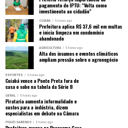
pagamento do IPTU: “Volta como
investimento ao cidadão”
CUIABÁ
5 horas ago
Prefeitura aplica R$ 37,6 mil em multas
e inicia limpeza em condomínio
abandonado
AGRICULTURA
5 horas ago
Alta dos insumos e eventos climáticos
ampliam pressão sobre o agronegócio
ESPORTES
5 horas ago
Cuiabá vence a Ponte Preta fora de
casa e sobe na tabela da Série B
GERAL
5 horas ago
Pirataria aumenta informalidade e
custos para a indústria, dizem
especialistas em debate na Câmara
FIQUEI SABENDO
5 horas ago
Prefeitura avança no Programa Casa