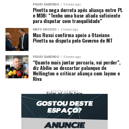
FIQUEI SABENDO
5 horas ago
Pivetta nega derrota após aliança entre PL
e MDB: “Tenho uma base aliada suficiente
para disputar com tranquilidade”
MATO GROSSO
5 horas ago
Max Russi confirma apoio a Otaviano
Pivetta na disputa pelo Governo de MT
FIQUEI SABENDO
5 horas ago
“Quanto mais juntar porcaria, vai perder”,
diz Abílio ao descartar palanque de
Wellington e criticar aliança com Jayme e
Riva
ADVERTISEMENT
Enter ad code here