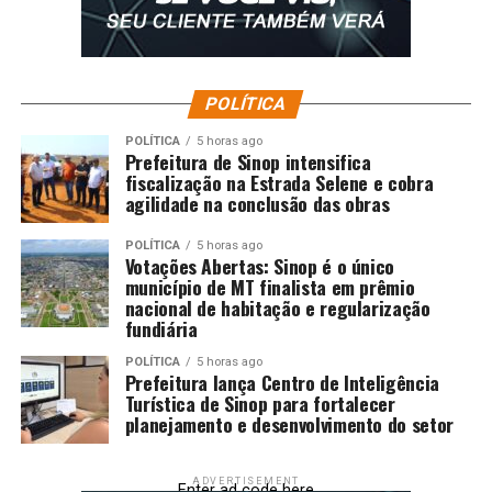
POLÍTICA
POLÍTICA
5 horas ago
Prefeitura de Sinop intensifica
fiscalização na Estrada Selene e cobra
agilidade na conclusão das obras
POLÍTICA
5 horas ago
Votações Abertas: Sinop é o único
município de MT finalista em prêmio
nacional de habitação e regularização
fundiária
POLÍTICA
5 horas ago
Prefeitura lança Centro de Inteligência
Turística de Sinop para fortalecer
planejamento e desenvolvimento do setor
ADVERTISEMENT
Enter ad code here