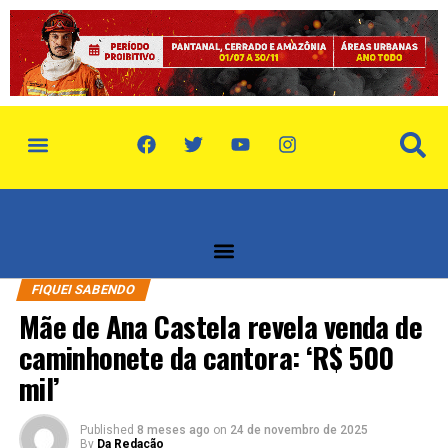
política de privacidade
quem somos
FIQUEI SABENDO
Mãe de Ana Castela revela venda de
caminhonete da cantora: ‘R$ 500
mil’
Published
8 meses ago
on
24 de novembro de 2025
By
Da Redação