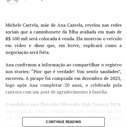
Michele Castela, mãe de Ana Castela, revelou nas redes
sociais que a caminhonete da filha avaliada em mais de
R$ 500 mil será colocada à venda. Ela mostrou o veículo
em vídeo e disse que, em breve, explicará como a
negociação será feita.
Ana confirmou a informação ao compartilhar o registro
nos stories: “Pior que é verdade! Vou sentir saudades”,
escreveu. A picape foi comprada em dezembro de 2023,
logo após Ana completar 20 anos, e celebrada pela
cantora com um post de agradecimento à família.
O modelo é uma Chevrolet Silverado High Country 2024,
importada do México. Vendida em pré-venda por R$ 519
mil, teve as 500 unidades iniciais esgotadas em pouco
CONTINUE READING
mais de uma hora, destacando-se pelo porte robusto e