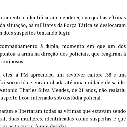
oramento e identificaram o endereço no qual as vítimas
da situação, os militares da Força Tática se deslocaram
 dois suspeitos tentando fugir.
u acompanhamento à dupla, momento em que um dos
ontou a arma na direção dos policiais, que reagiram à
criminosos.
 eles, a PM apreendeu um revólver calibre .38 e um
foi socorrida e encaminhada até uma unidade de saúde.
ntonio Tharles Silva Mendes, de 21 anos, não resistiu
speito ficou internado sob custódia policial.
lizaram e libertaram todas as vítimas que estavam sendo
al, duas mulheres, identificadas como suspeitas e que
ar as torturas, foram detidas.