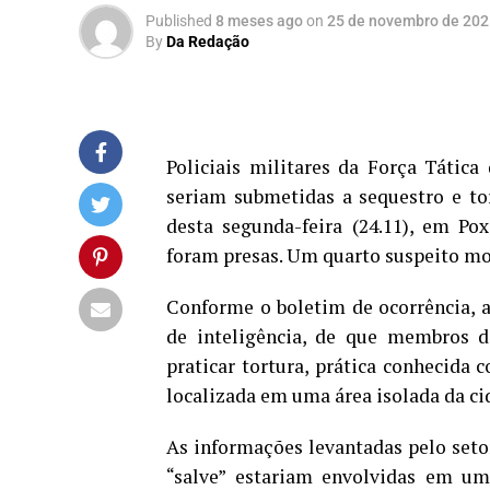
Published
8 meses ago
on
25 de novembro de 202
By
Da Redação
Policiais militares da Força Tátic
seriam submetidas a sequestro e to
desta segunda-feira (24.11), em Po
foram presas. Um quarto suspeito mo
Conforme o boletim de ocorrência, a
de inteligência, de que membros 
praticar tortura, prática conhecida
localizada em uma área isolada da ci
As informações levantadas pelo set
“salve” estariam envolvidas em um