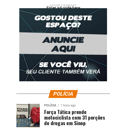
ADVERTISEMENT
Enter ad code here
POLÍCIA
POLÍCIA
1 hora ago
Força Tática prende
motociclista com 31 porções
de drogas em Sinop