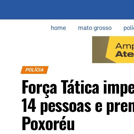
home
mato grosso
polí
POLÍCIA
Força Tática imp
14 pessoas e pr
Poxoréu