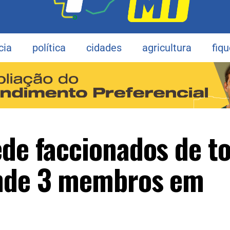
cia
política
cidades
agricultura
fiq
ede faccionados de t
ende 3 membros em