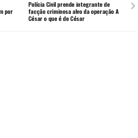
Polícia Civil prende integrante de
m por
facção criminosa alvo da operação A
César o que é de César