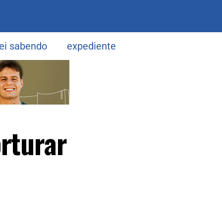
uei sabendo
expediente
orturar