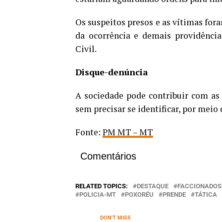
Os suspeitos presos e as vítimas for
da ocorrência e demais providências
Civil.
Disque-denúncia
A sociedade pode contribuir com as 
sem precisar se identificar, por meio 
Fonte:
PM MT – MT
Comentários
RELATED TOPICS:
DESTAQUE
FACCIONADOS
POLICIA-MT
POXORÉU
PRENDE
TÁTICA
DON'T MISS