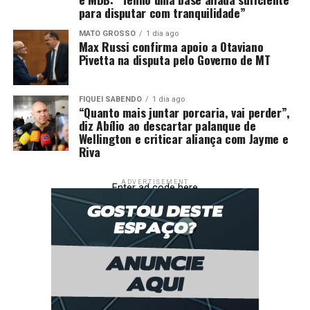
para disputar com tranquilidade”
Hub de Fertilizantes em Mato Grosso
MATO GROSSO
1 dia ago
Max Russi confirma apoio a Otaviano
Pivetta na disputa pelo Governo de MT
FIQUEI SABENDO
1 dia ago
“Quanto mais juntar porcaria, vai perder”,
diz Abílio ao descartar palanque de
Wellington e criticar aliança com Jayme e
Riva
ADVERTISEMENT
Enter ad code here