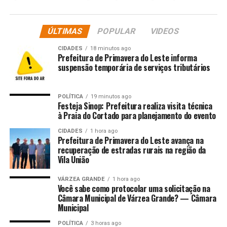
pequenos produtores.
Antes da abertura do feirão, às 9h, será lançado o site
ÚLTIMAS
POPULAR
VIDEOS
Descubra MT, plataforma oficial de promoção do
CIDADES
18 minutos ago
turismo estadual, que reúne informações sobre destinos,
Prefeitura de Primavera do Leste informa
roteiros, eventos e atrativos de Mato Grosso.
suspensão temporária de serviços tributários
No mesmo evento, será apresentado oficialmente o
POLÍTICA
19 minutos ago
projeto da FIT Pantanal 2026, uma das principais feiras
Festeja Sinop: Prefeitura realiza visita técnica
de turismo do Centro-Oeste e Norte, marcada para
à Praia do Cortado para planejamento do evento
ocorrer de 4 a 7 de junho no Centro de Eventos do
CIDADES
1 hora ago
Pantanal. Com o tema “FIT Pantanal 2026 – Para o
Prefeitura de Primavera do Leste avança na
recuperação de estradas rurais na região da
Brasil e o Mundo”, a próxima edição será orientada pela
Vila União
internacionalização e contará com quatro fóruns, um
internacional, dois nacionais e um estadual, com debates
VÁRZEA GRANDE
1 hora ago
sobre transporte aéreo, turismo de base comunitária,
Você sabe como protocolar uma solicitação na
Câmara Municipal de Várzea Grande? — Câmara
agricultura familiar e integração regional entre
Municipal
Amazônia e Centro-Oeste.
POLÍTICA
3 horas ago