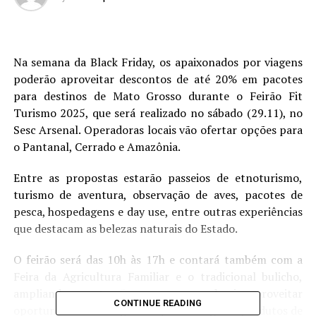
Na semana da Black Friday, os apaixonados por viagens
poderão aproveitar descontos de até 20% em pacotes
para destinos de Mato Grosso durante o Feirão Fit
Turismo 2025, que será realizado no sábado (29.11), no
Sesc Arsenal. Operadoras locais vão ofertar opções para
o Pantanal, Cerrado e Amazônia.
Entre as propostas estarão passeios de etnoturismo,
turismo de aventura, observação de aves, pacotes de
pesca, hospedagens e day use, entre outras experiências
que destacam as belezas naturais do Estado.
O feirão será das 10h às 17h e contará também com a
Feira da Agricultura Familiar e o tradicional bulicho,
ampliando as atrações para quem deseja aproveitar
CONTINUE READING
oportunidades de viagem enquanto degusta produtos de