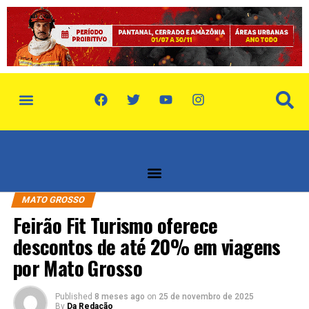
política de privacidade
quem somos
MATO GROSSO
Feirão Fit Turismo oferece
descontos de até 20% em viagens
por Mato Grosso
Published
8 meses ago
on
25 de novembro de 2025
By
Da Redação