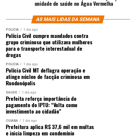
unidade de saúde no Água Vermelha
AS MAIS LIDAS DA SEMANA
POLÍCIA
1 dia ago
Polícia Civil cumpre mandados contra
grupo criminoso que utilizava mulheres
para o transporte interestadual de
drogas
POLÍCIA
1 dia ago
Polícia Civil MT deflagra operação e
atinge núcleo de facção criminosa em
Rondonópolis
SAÚDE
1 dia ago
Prefeita reforça importância do
pagamento do IPTU: “Volta como
investimento ao cidadão”
CUIABÁ
1 dia ago
Prefeitura aplica R$ 37,6 mil em multas
e inicia limpeza em condomínio