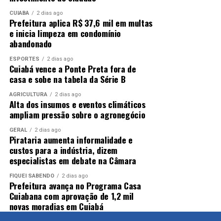
CUIABÁ
2 dias ago
Prefeitura aplica R$ 37,6 mil em multas
e inicia limpeza em condomínio
abandonado
ESPORTES
2 dias ago
Cuiabá vence a Ponte Preta fora de
casa e sobe na tabela da Série B
AGRICULTURA
2 dias ago
Alta dos insumos e eventos climáticos
ampliam pressão sobre o agronegócio
GERAL
2 dias ago
Pirataria aumenta informalidade e
custos para a indústria, dizem
especialistas em debate na Câmara
FIQUEI SABENDO
2 dias ago
Prefeitura avança no Programa Casa
Cuiabana com aprovação de 1,2 mil
novas moradias em Cuiabá