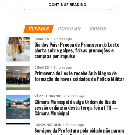
CONTINUE READING
Também foram realizadas capacitações de Direção
Defensiva, Atualização de Examinador de Trânsito,
Formação de Instrutor de Trânsito e de Vistoriador
ÚLTIMAS
POPULAR
VIDEOS
Veicular, em modalidades presenciais, remotas, EaD e
híbridas.
CIDADES
4 horas ago
Dia dos Pais: Procon de Primavera do Leste
alerta sobre golpes, falsas promoções e
compras por impulso
Curso Noções de Técnicas de Controle e Submissão
CIDADES
5 horas ago
O ano também foi marcado pela regulamentação do
Primavera do Leste recebe Aula Magna de
cadastro de professores e pelos avanços relacionados à
formação de novos soldados da Polícia Militar
remuneração da hora-aula, alinhados à nova legislação
estadual sobre serviços instrutórios.
VÁRZEA GRANDE
5 horas ago
Câmara Municipal divulga Ordem do Dia da
“Os resultados apresentados reforçam o papel
sessão ordinária desta terça-feira (11) —
estratégico da Escola Pública de Trânsito na
Câmara Municipal
consolidação de políticas educativas voltadas à
RONDONÓPOLIS
5 horas ago
segurança viária e na implementação de ações alinhadas
Serviços da Prefeitura pela cidade não param
ao Plano Nacional de Redução de Mortes e Lesões no