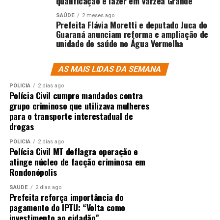
qualificação e lazer em Várzea Grande
SAÚDE
2 meses ago
Prefeita Flávia Moretti e deputado Juca do
Guaraná anunciam reforma e ampliação de
unidade de saúde no Água Vermelha
AS MAIS LIDAS DA SEMANA
POLÍCIA
2 dias ago
Polícia Civil cumpre mandados contra
grupo criminoso que utilizava mulheres
para o transporte interestadual de
drogas
POLÍCIA
2 dias ago
Polícia Civil MT deflagra operação e
atinge núcleo de facção criminosa em
Rondonópolis
SAÚDE
2 dias ago
Prefeita reforça importância do
pagamento do IPTU: “Volta como
investimento ao cidadão”