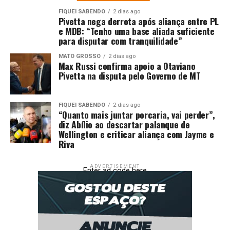
FIQUEI SABENDO
2 dias ago
UP NEXT
Pivetta nega derrota após aliança entre PL
Ação integrada da PM e PJC prende quadrilha e
e MDB: “Tenho uma base aliada suficiente
recupera veículo furtado em Cuiabá
para disputar com tranquilidade”
DON'T MISS
MATO GROSSO
2 dias ago
Seduc registra participação inédita da Escola Estadual
Max Russi confirma apoio a Otaviano
Indígena Pasapkareej no ENEM 2025
Pivetta na disputa pelo Governo de MT
FIQUEI SABENDO
2 dias ago
“Quanto mais juntar porcaria, vai perder”,
diz Abílio ao descartar palanque de
Wellington e criticar aliança com Jayme e
Riva
ADVERTISEMENT
Enter ad code here