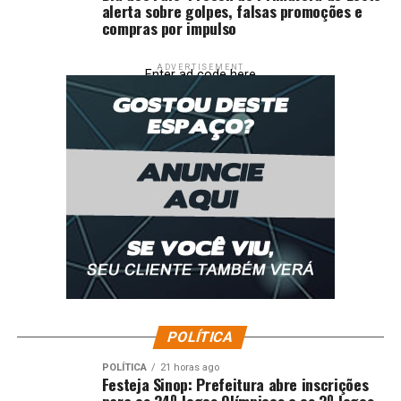
alerta sobre golpes, falsas promoções e
compras por impulso
ADVERTISEMENT
Enter ad code here
POLÍTICA
POLÍTICA
21 horas ago
Festeja Sinop: Prefeitura abre inscrições
para os 34º Jogos Olímpicos e os 3º Jogos