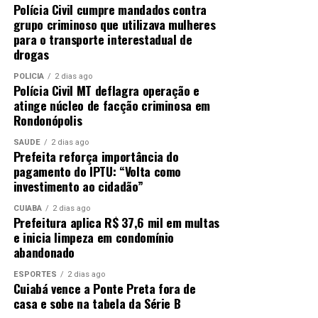
Polícia Civil cumpre mandados contra
grupo criminoso que utilizava mulheres
para o transporte interestadual de
drogas
POLÍCIA
2 dias ago
Polícia Civil MT deflagra operação e
atinge núcleo de facção criminosa em
Rondonópolis
SAÚDE
2 dias ago
Prefeita reforça importância do
pagamento do IPTU: “Volta como
investimento ao cidadão”
CUIABÁ
2 dias ago
Prefeitura aplica R$ 37,6 mil em multas
e inicia limpeza em condomínio
abandonado
ESPORTES
2 dias ago
Cuiabá vence a Ponte Preta fora de
casa e sobe na tabela da Série B