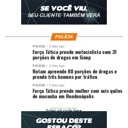
Francisco Anis Faiad, membros vitalícios da OAB-MT, e
do magistrado Dr. Jamilson Haddad Campos,
representando o Poder Judiciário.
Fonte:
ALMT – MT
POLÍCIA
Comentários
POLÍCIA
2 dias ago
Força Tática prende motociclista com 31
porções de drogas em Sinop
RELATED TOPICS:
ADVOGADOS
BOTELHO
DEPUTADO
DESTAQUE
GROSSO
HOMENAGEIA
MATO
POLÍTICA
POLÍCIA
2 dias ago
POLITICA-MT
Rotam apreende 80 porções de drogas e
prende três homens por tráfico
UP NEXT
Servidores são capacitados para adoção de novo
POLÍCIA
2 dias ago
sistema de tramitação de projetos legislativos
Força Tática prende mulher com seis quilos
de maconha em Rondonópolis
DON'T MISS
Indicação de Botelho impulsiona construção da nova
ADVERTISEMENT
Orla de Santo Antônio
Enter ad code here