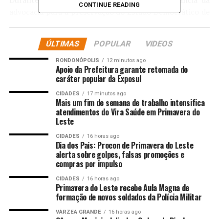
CONTINUE READING
advocacia para a preservação do Estado Democrático de
Direito e citou ensinamentos do patrono dos advogados
brasileiros, Ruy Barbosa. “A gente deve reconhecer e
ÚLTIMAS
POPULAR
VIDEOS
manter o papel fundamental dos advogados na
construção e preservação da nossa democracia. São eles
RONDONÓPOLIS
12 minutos ago
Apoio da Prefeitura garante retomada do
que asseguram que os direitos fundamentais, a
caráter popular da Exposul
liberdade, a igualdade e a justiça não fiquem apenas no
papel. Como dizia Ruy Barbosa: ‘A justiça atrasada não é
CIDADES
17 minutos ago
Mais um fim de semana de trabalho intensifica
justiça, senão injustiça qualificada e manifesta”.
atendimentos do Vira Saúde em Primavera do
Leste
O deputado reiterou o compromisso de valorização da
CIDADES
16 horas ago
classe jurídica e destacou o protagonismo da advocacia
Dia dos Pais: Procon de Primavera do Leste
mato-grossense na mediação de conflitos, na defesa dos
alerta sobre golpes, falsas promoções e
vulneráveis e no fortalecimento institucional. “É justo e
compras por impulso
necessário reconhecer esses profissionais que dedicam
CIDADES
16 horas ago
suas vidas à busca pela justiça, muitas vezes enfrentando
Primavera do Leste recebe Aula Magna de
formação de novos soldados da Polícia Militar
desafios, sobrecarga de trabalho e a falta de
reconhecimento. Que esta noite seja também um
VÁRZEA GRANDE
16 horas ago