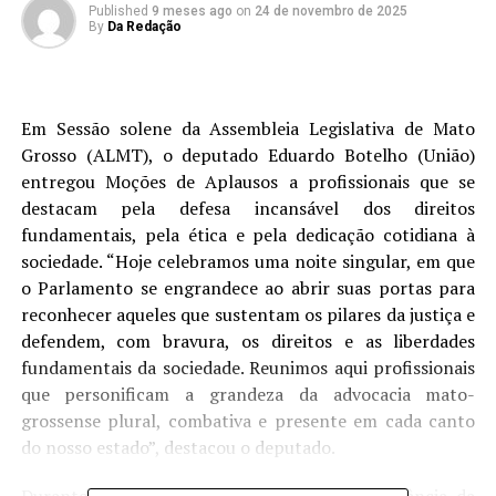
Published
9 meses ago
on
24 de novembro de 2025
By
Da Redação
Em Sessão solene da Assembleia Legislativa de Mato
Grosso (ALMT), o deputado Eduardo Botelho (União)
entregou Moções de Aplausos a profissionais que se
destacam pela defesa incansável dos direitos
fundamentais, pela ética e pela dedicação cotidiana à
sociedade. “Hoje celebramos uma noite singular, em que
o Parlamento se engrandece ao abrir suas portas para
reconhecer aqueles que sustentam os pilares da justiça e
defendem, com bravura, os direitos e as liberdades
fundamentais da sociedade. Reunimos aqui profissionais
que personificam a grandeza da advocacia mato-
grossense plural, combativa e presente em cada canto
do nosso estado”, destacou o deputado.
Durante sua fala, Botelho reforçou a importância da