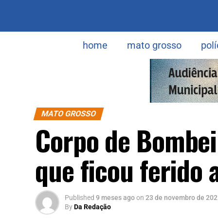
home
mato grosso
polí
MATO GROSSO
Corpo de Bombeir
que ficou ferido 
Published
9 meses ago
on
23 de novembro de 202
By
Da Redação