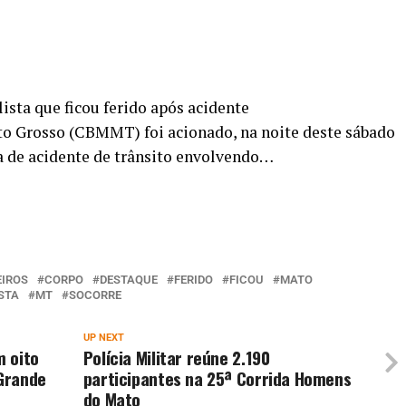
sta que ficou ferido após acidente
o Grosso (CBMMT) foi acionado, na noite deste sábado
ia de acidente de trânsito envolvendo…
IROS
CORPO
DESTAQUE
FERIDO
FICOU
MATO
STA
MT
SOCORRE
UP NEXT
m oito
Polícia Militar reúne 2.190
Grande
participantes na 25ª Corrida Homens
do Mato