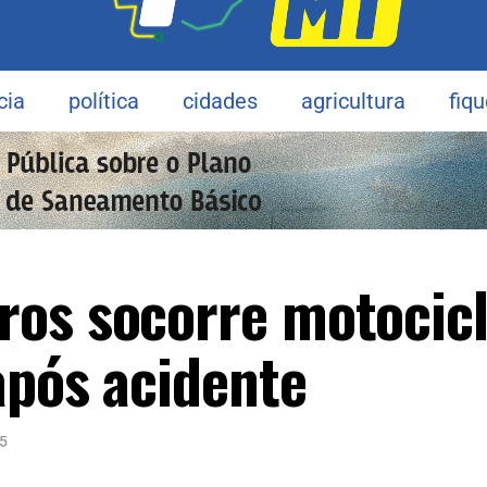
cia
política
cidades
agricultura
fiq
os socorre motocicl
após acidente
5