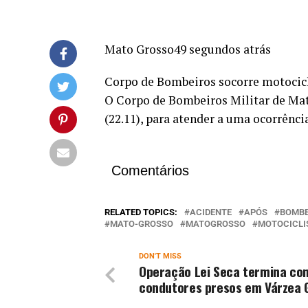
Mato Grosso49 segundos atrás
Corpo de Bombeiros socorre motocicli
O Corpo de Bombeiros Militar de Mat
(22.11), para atender a uma ocorrênc
Comentários
RELATED TOPICS:
ACIDENTE
APÓS
BOMBE
MATO-GROSSO
MATOGROSSO
MOTOCICLI
DON'T MISS
Operação Lei Seca termina co
condutores presos em Várzea 