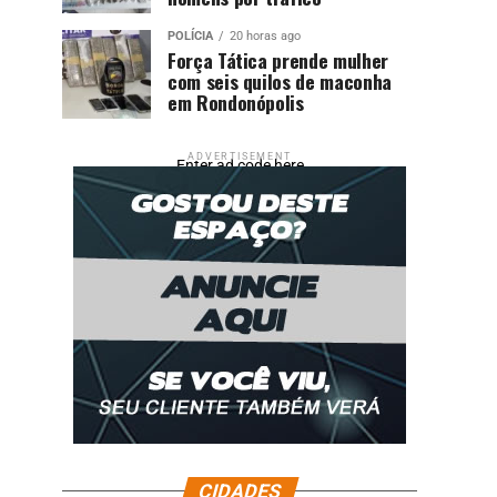
POLÍCIA
20 horas ago
Força Tática prende mulher
com seis quilos de maconha
em Rondonópolis
ADVERTISEMENT
Enter ad code here
CIDADES