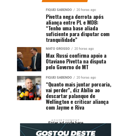
FIQUEI SABENDO
20 horas ago
Pivetta nega derrota após
aliança entre PL e MDB:
“Tenho uma base aliada
suficiente para disputar com
tranquilidade”
MATO GROSSO
20 horas ago
Max Russi confirma apoio a
Otaviano Pivetta na disputa
pelo Governo de MT
FIQUEI SABENDO
20 horas ago
“Quanto mais juntar porcaria,
vai perder”, diz Abílio ao
descartar palanque de
Wellington e criticar aliança
com Jayme e Riva
ADVERTISEMENT
Enter ad code here