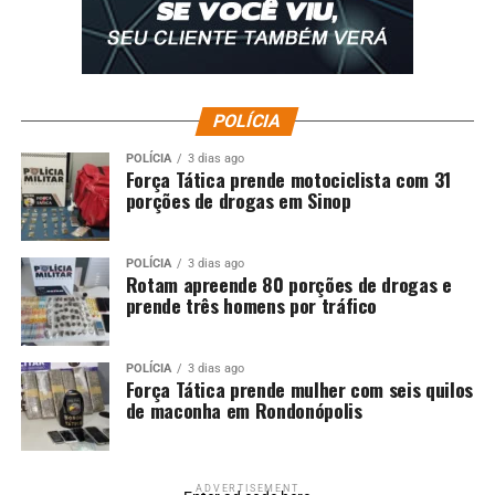
Secretaria de Comunicação/TCE-MT
E-mail:
[email protected]
Telefone: 3613-7561
Fonte:
TCE MT – MT
POLÍCIA
POLÍCIA
3 dias ago
Comentários
Força Tática prende motociclista com 31
porções de drogas em Sinop
RELATED TOPICS:
ARTICULA
DESTAQUE
GRANDE
MATO
MATO-GROSSO
MATOGROSSO
MELHORIAS
MT
SAÚDE
POLÍCIA
3 dias ago
TCEMT
VÁRZEA
Rotam apreende 80 porções de drogas e
prende três homens por tráfico
UP NEXT
Festival de Teatro traz programação gratuita com
espetáculos, intervenções artísticas e oficinas ao Cine
POLÍCIA
3 dias ago
Teatro Cuiabá
Força Tática prende mulher com seis quilos
de maconha em Rondonópolis
DON'T MISS
Corpo de Bombeiros localiza corpo de homem que se
afogou no rio Juruena
ADVERTISEMENT