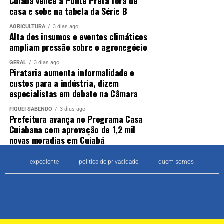
Cuiabá vence a Ponte Preta fora de
casa e sobe na tabela da Série B
AGRICULTURA
3 dias ago
Alta dos insumos e eventos climáticos
ampliam pressão sobre o agronegócio
GERAL
3 dias ago
Pirataria aumenta informalidade e
custos para a indústria, dizem
especialistas em debate na Câmara
FIQUEI SABENDO
3 dias ago
Prefeitura avança no Programa Casa
Cuiabana com aprovação de 1,2 mil
novas moradias em Cuiabá
expediente
política de privacidade
quem somos