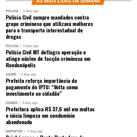
AS MAIS LIDAS DA SEMANA
POLÍCIA
3 dias ago
Polícia Civil cumpre mandados contra
grupo criminoso que utilizava mulheres
para o transporte interestadual de
drogas
POLÍCIA
3 dias ago
Polícia Civil MT deflagra operação e
atinge núcleo de facção criminosa em
Rondonópolis
SAÚDE
3 dias ago
Prefeita reforça importância do
pagamento do IPTU: “Volta como
investimento ao cidadão”
CUIABÁ
3 dias ago
Prefeitura aplica R$ 37,6 mil em multas
e inicia limpeza em condomínio
abandonado
ESPORTES
3 dias ago