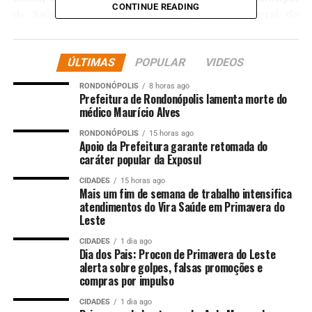
CONTINUE READING
de Saúde, Deisi Bocalon, e do procurador-geral do
município, Maurício Magalhães Faria Neto.
Entre os principais pontos discutidos, está o Projeto de
ÚLTIMAS
POPULAR
VIDEOS
Lei que tramita na Câmara Municipal e que prevê a
RONDONÓPOLIS
8 horas ago
contratação de novos especialistas da saúde, como
Prefeitura de Rondonópolis lamenta morte do
médicos, farmacêuticos e fisioterapeutas e a
médico Maurício Alves
reestruturação salarial desses profissionais.
RONDONÓPOLIS
15 horas ago
Apoio da Prefeitura garante retomada do
Para o conselheiro Guilherme Maluf, a aprovação da
caráter popular da Exposul
proposta será fundamental para reduzir o déficit de
CIDADES
15 horas ago
especialistas e melhorar o atendimento na Baixada
Mais um fim de semana de trabalho intensifica
atendimentos do Vira Saúde em Primavera do
Cuiabana. “Várzea Grande é a segunda maior cidade do
Leste
estado e a falta de médicos e outros profissionais
impacta diretamente toda a região. Com a aprovação
CIDADES
1 dia ago
Dia dos Pais: Procon de Primavera do Leste
desse projeto, a prefeitura poderá contratar com mais
alerta sobre golpes, falsas promoções e
facilidade e qualidade”, afirmou.
compras por impulso
CIDADES
1 dia ago
De acordo com a secretária municipal de Saúde, a