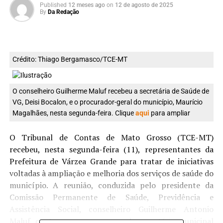
Published
12 meses ago
on
12 de agosto de 2025
By
Da Redação
Crédito: Thiago Bergamasco/TCE-MT
O conselheiro Guilherme Maluf recebeu a secretária de Saúde de
VG,
Deisi Bocalon, e o procurador-geral do município, Maurício
Magalhães, nesta segunda-feira. Clique
aqui
para ampliar
O Tribunal de Contas de Mato Grosso (TCE-MT)
recebeu, nesta segunda-feira (11), representantes da
Prefeitura de Várzea Grande para tratar de iniciativas
voltadas à ampliação e melhoria dos serviços de saúde do
município. A reunião, conduzida pelo presidente da
Comissão Permanente de Saúde, Previdência e
Assistência Social, conselheiro Guilherme Antonio
Maluf, contou com a presença da secretária municipal