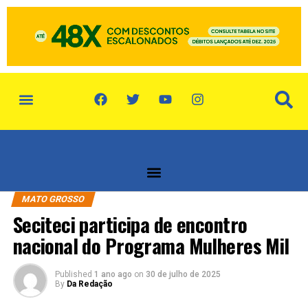
política de privacidade
quem somos
MATO GROSSO
Seciteci participa de encontro
nacional do Programa Mulheres Mil
Published
1 ano ago
on
30 de julho de 2025
By
Da Redação