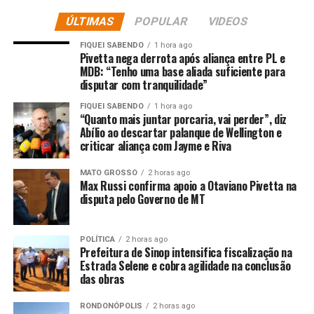
ÚLTIMAS
POPULAR
VIDEOS
A programação contou com palestras, oficinas, rodas de
conversa e relatos de experiências vivenciadas com a
FIQUEI SABENDO
1 hora ago
aplicação do programa em diferentes regiões do Brasil.
Pivetta nega derrota após aliança entre PL e
MDB: “Tenho uma base aliada suficiente para
disputar com tranquilidade”
O grupo enviado pela Seciteci foi constituído pela
equipe Técnica e Gestora do Mulheres Mil: Bruna
FIQUEI SABENDO
1 hora ago
“Quanto mais juntar porcaria, vai perder”, diz
Figueiredo (coordenadora do Programa) e Lairce
Abílio ao descartar palanque de Wellington e
Campos (supervisora do Programa), além da
criticar aliança com Jayme e Riva
coordenadora de Educação Profissional da Seciteci,
Girlayne Menezes, e o servidor Erivaldo Portela.
MATO GROSSO
2 horas ago
Max Russi confirma apoio a Otaviano Pivetta na
disputa pelo Governo de MT
Segundo Bruna Figueiredo, já em sua primeira
experiência a Seciteci apresentou resultados efetivos
para o programa, como a caracterização dos territórios
POLÍTICA
2 horas ago
Prefeitura de Sinop intensifica fiscalização na
e a utilização de metodologias que criaram ambiente de
Estrada Selene e cobra agilidade na conclusão
sororidade entre as alunas e fortalecimento da
das obras
identidade feminina. Houve também relatos de inserção
produtiva e saída de ciclos de violência.
RONDONÓPOLIS
2 horas ago