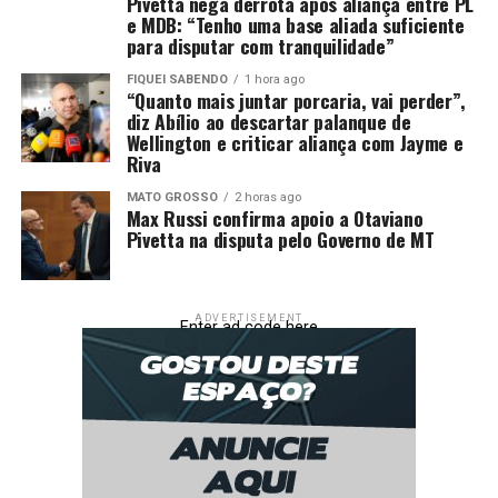
Pivetta nega derrota após aliança entre PL
(IFSul), em parceria com os Institutos Federais Sul de
e MDB: “Tenho uma base aliada suficiente
Minas (IFSULDEMINAS) e do Sertão Pernambucano
para disputar com tranquilidade”
(IFSertãoPE).
FIQUEI SABENDO
1 hora ago
“Quanto mais juntar porcaria, vai perder”,
diz Abílio ao descartar palanque de
Wellington e criticar aliança com Jayme e
*Com supervisão de Téo Meneses.
Riva
MATO GROSSO
2 horas ago
Fonte:
Governo MT – MT
Max Russi confirma apoio a Otaviano
Pivetta na disputa pelo Governo de MT
Comentários
ADVERTISEMENT
RELATED TOPICS:
DESTAQUE
ENCONTRO
MATO
Enter ad code here
MATO-GROSSO
MATOGROSSO
MIL
MT
MULHERES
NACIONAL
PARTICIPA
PROGRAMA
SECITECI
UP NEXT
TCE-MT e TJMT realizam Seminário Internacional de
Direito Financeiro e Tributário
DON'T MISS