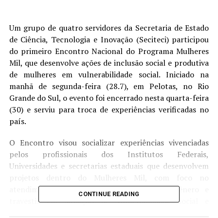
Um grupo de quatro servidores da Secretaria de Estado
de Ciência, Tecnologia e Inovação (Seciteci) participou
do primeiro Encontro Nacional do Programa Mulheres
Mil, que desenvolve ações de inclusão social e produtiva
de mulheres em vulnerabilidade social. Iniciado na
manhã de segunda-feira (28.7), em Pelotas, no Rio
Grande do Sul, o evento foi encerrado nesta quarta-feira
(30) e serviu para troca de experiências verificadas no
país.
O Encontro visou socializar experiências vivenciadas
pelos profissionais dos Institutos Federais,
Universidades e secretarias estaduais que desenvolvem
projetos dentro do Mulheres Mil, com foco no
atendimento de mulheres cisgênero, transgênero e
CONTINUE READING
travestis em situação de vulnerabilidade social e
econômica.