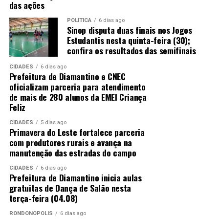
das ações
POLÍTICA
6 dias ago
Sinop disputa duas finais nos Jogos
Estudantis nesta quinta-feira (30);
confira os resultados das semifinais
CIDADES
6 dias ago
Prefeitura de Diamantino e CNEC
oficializam parceria para atendimento
de mais de 280 alunos da EMEI Criança
Feliz
CIDADES
5 dias ago
Primavera do Leste fortalece parceria
com produtores rurais e avança na
manutenção das estradas do campo
CIDADES
6 dias ago
Prefeitura de Diamantino inicia aulas
gratuitas de Dança de Salão nesta
terça-feira (04.08)
RONDONÓPOLIS
6 dias ago