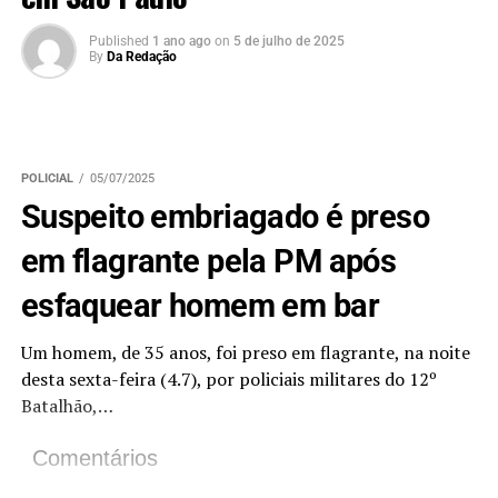
Published
1 ano ago
on
5 de julho de 2025
By
Da Redação
POLICIAL
05/07/2025
Suspeito embriagado é preso
em flagrante pela PM após
esfaquear homem em bar
Um homem, de 35 anos, foi preso em flagrante, na noite
desta sexta-feira (4.7), por policiais militares do 12º
Batalhão,…
Comentários