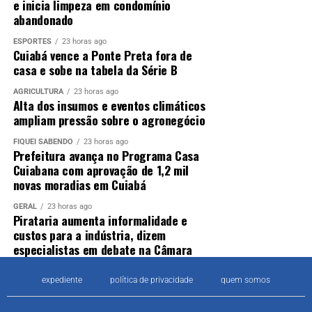
e inicia limpeza em condomínio
abandonado
ESPORTES
23 horas ago
Cuiabá vence a Ponte Preta fora de
casa e sobe na tabela da Série B
AGRICULTURA
23 horas ago
Alta dos insumos e eventos climáticos
ampliam pressão sobre o agronegócio
FIQUEI SABENDO
23 horas ago
Prefeitura avança no Programa Casa
Cuiabana com aprovação de 1,2 mil
novas moradias em Cuiabá
GERAL
23 horas ago
Pirataria aumenta informalidade e
custos para a indústria, dizem
especialistas em debate na Câmara
expediente
política de privacidade
quem somos