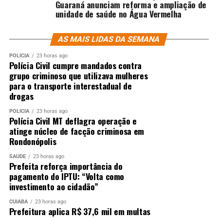
Guaraná anunciam reforma e ampliação de
unidade de saúde no Água Vermelha
AS MAIS LIDAS DA SEMANA
POLÍCIA
23 horas ago
Polícia Civil cumpre mandados contra
grupo criminoso que utilizava mulheres
para o transporte interestadual de
drogas
POLÍCIA
23 horas ago
Polícia Civil MT deflagra operação e
atinge núcleo de facção criminosa em
Rondonópolis
SAÚDE
23 horas ago
Prefeita reforça importância do
pagamento do IPTU: “Volta como
investimento ao cidadão”
CUIABÁ
23 horas ago
Prefeitura aplica R$ 37,6 mil em multas