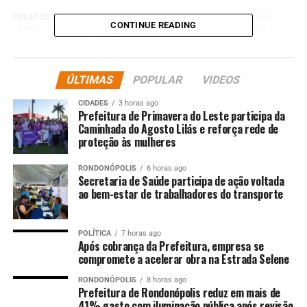
RELATED TOPICS:
DESTAQUE
DROGAS
HOMEM
PAULO
CONTINUE READING
POLÍCIA
POLICIA-NACIONAL
POR
POSTAL
PRENDE
SÃO
SERVIÇO
TRÁFICO
USO
UP NEXT
Serra Talhada (PE) festeja os 128 anos de nascimento de
ÚLTIMAS
POPULAR
VIDEOS
Lampião
CIDADES
3 horas ago
Prefeitura de Primavera do Leste participa da
DON'T MISS
Maíra Cardi reforma casa de funcionário após reprovar
Caminhada do Agosto Lilás e reforça rede de
proteção às mulheres
escolha dele: ‘Muito ruim’
RONDONÓPOLIS
6 horas ago
Secretaria de Saúde participa de ação voltada
ao bem-estar de trabalhadores do transporte
POLÍTICA
7 horas ago
Após cobrança da Prefeitura, empresa se
compromete a acelerar obra na Estrada Selene
RONDONÓPOLIS
8 horas ago
Prefeitura de Rondonópolis reduz em mais de
41% gasto com iluminação pública após revisão