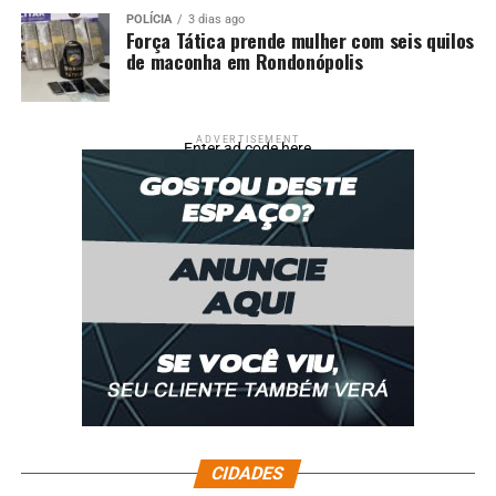
POLÍCIA
3 dias ago
Força Tática prende mulher com seis quilos
de maconha em Rondonópolis
ADVERTISEMENT
Enter ad code here
CIDADES