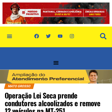
política de privacidade
quem somos
MATO GROSSO
Operação Lei Seca prende
condutores alcoolizados e remove
12 veículos na MT-251