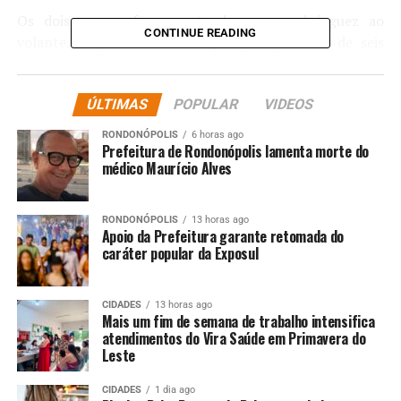
Os dois presos foram autuados por embriaguez ao
CONTINUE READING
volante. A pena é de detenção pelo período de seis
meses a três anos, multa e suspensão ou proibição de se
obter a permissão ou a habilitação para dirigir veículo
ÚLTIMAS
POPULAR
VIDEOS
automotor.
RONDONÓPOLIS
6 horas ago
Prefeitura de Rondonópolis lamenta morte do
médico Maurício Alves
Na operação, também foram fiscalizados 182 veículos,
autuados 19 e 13 removidos (12 carros e uma moto).
RONDONÓPOLIS
13 horas ago
Apoio da Prefeitura garante retomada do
A Operação Lei Seca é realizada pela Secretaria de
caráter popular da Exposul
Estado de Segurança Pública (Sesp-MT), sob a
coordenadoria do Gabinete de Gestão Integrada (GGI),
CIDADES
13 horas ago
com as equipes do Batalhão de Trânsito (BPMTran),
Mais um fim de semana de trabalho intensifica
Polícia Militar, Delegacia de Trânsito (Deletran) da
atendimentos do Vira Saúde em Primavera do
Polícia Judiciária Civil, Departamento Estadual de
Leste
Trânsito (Detran), Guarda Municipal, Corpo de
CIDADES
1 dia ago
Bombeiros (CBM-MT), Polícia Penal, Sistema