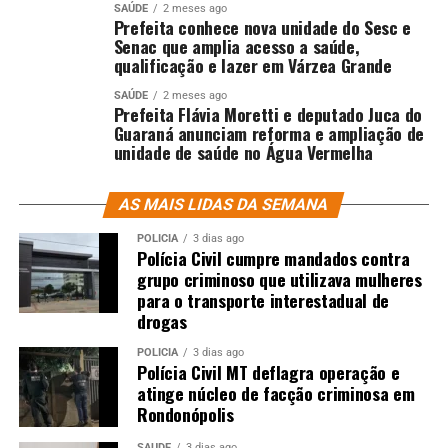
SAÚDE
2 meses ago
Prefeita conhece nova unidade do Sesc e
Senac que amplia acesso a saúde,
qualificação e lazer em Várzea Grande
SAÚDE
2 meses ago
Prefeita Flávia Moretti e deputado Juca do
Guaraná anunciam reforma e ampliação de
unidade de saúde no Água Vermelha
AS MAIS LIDAS DA SEMANA
POLÍCIA
3 dias ago
Polícia Civil cumpre mandados contra
grupo criminoso que utilizava mulheres
para o transporte interestadual de
drogas
POLÍCIA
3 dias ago
Polícia Civil MT deflagra operação e
atinge núcleo de facção criminosa em
Rondonópolis
SAÚDE
3 dias ago