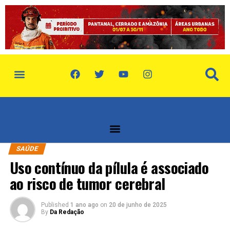
política de privacidade
quem somos
SAÚDE
Uso contínuo da pílula é associado
ao risco de tumor cerebral
Published
1 ano ago
on
20 de junho de 2025
By
Da Redação