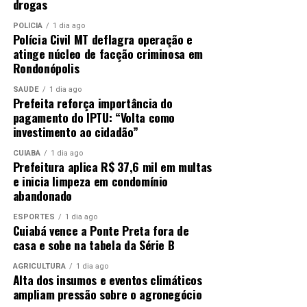
drogas
POLÍCIA
1 dia ago
Polícia Civil MT deflagra operação e
atinge núcleo de facção criminosa em
Rondonópolis
SAÚDE
1 dia ago
Prefeita reforça importância do
pagamento do IPTU: “Volta como
investimento ao cidadão”
CUIABÁ
1 dia ago
Prefeitura aplica R$ 37,6 mil em multas
e inicia limpeza em condomínio
abandonado
ESPORTES
1 dia ago
Cuiabá vence a Ponte Preta fora de
casa e sobe na tabela da Série B
AGRICULTURA
1 dia ago
Alta dos insumos e eventos climáticos
ampliam pressão sobre o agronegócio