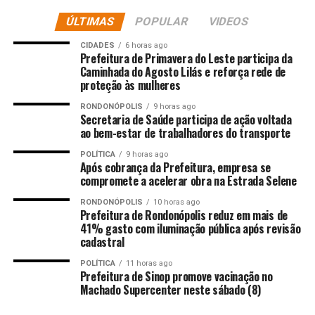
ÚLTIMAS
POPULAR
VIDEOS
DON'T MISS
Gamers podem ter risco aumentado de desenvolver
CIDADES
6 horas ago
bruxismo. Entenda
Prefeitura de Primavera do Leste participa da
Caminhada do Agosto Lilás e reforça rede de
proteção às mulheres
RONDONÓPOLIS
9 horas ago
Secretaria de Saúde participa de ação voltada
ao bem-estar de trabalhadores do transporte
POLÍTICA
9 horas ago
Após cobrança da Prefeitura, empresa se
compromete a acelerar obra na Estrada Selene
RONDONÓPOLIS
10 horas ago
Prefeitura de Rondonópolis reduz em mais de
41% gasto com iluminação pública após revisão
cadastral
POLÍTICA
11 horas ago
Prefeitura de Sinop promove vacinação no
Machado Supercenter neste sábado (8)