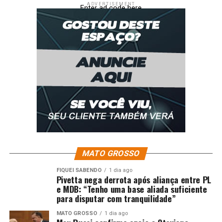
ADVERTISEMENT
Enter ad code here
MATO GROSSO
FIQUEI SABENDO
1 dia ago
Pivetta nega derrota após aliança entre PL
e MDB: “Tenho uma base aliada suficiente
para disputar com tranquilidade”
MATO GROSSO
1 dia ago