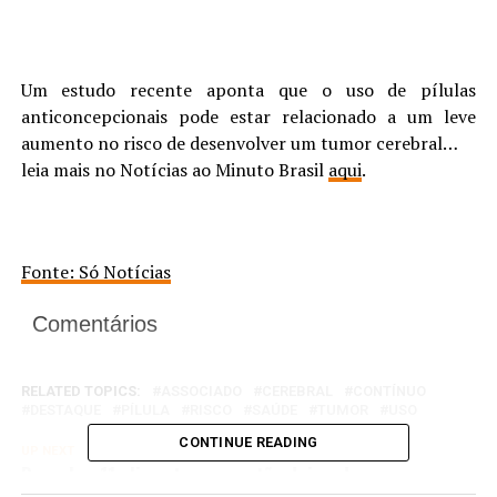
Um estudo recente aponta que o uso de pílulas
anticoncepcionais pode estar relacionado a um leve
aumento no risco de desenvolver um tumor cerebral…
leia mais no Notícias ao Minuto Brasil
aqui
.
Fonte: Só Notícias
Comentários
RELATED TOPICS:
ASSOCIADO
CEREBRAL
CONTÍNUO
DESTAQUE
PÍLULA
RISCO
SAÚDE
TUMOR
USO
CONTINUE READING
UP NEXT
Descubra 11 alimentos que estão deixando seu
metabolismo lento