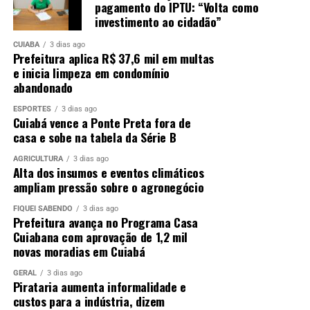
pagamento do IPTU: “Volta como
investimento ao cidadão”
CUIABÁ
3 dias ago
Prefeitura aplica R$ 37,6 mil em multas
e inicia limpeza em condomínio
abandonado
ESPORTES
3 dias ago
Cuiabá vence a Ponte Preta fora de
casa e sobe na tabela da Série B
AGRICULTURA
3 dias ago
Alta dos insumos e eventos climáticos
ampliam pressão sobre o agronegócio
FIQUEI SABENDO
3 dias ago
Prefeitura avança no Programa Casa
Cuiabana com aprovação de 1,2 mil
novas moradias em Cuiabá
GERAL
3 dias ago
Pirataria aumenta informalidade e
custos para a indústria, dizem