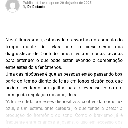
Published
1 ano ago
on
20 de junho de 2025
By
Da Redação
Nos últimos anos, estudos têm associado o aumento do
tempo diante de telas com o crescimento dos
diagnósticos de Contudo, ainda restam muitas lacunas
para entender o que pode estar levando à combinação
entre estes dois fenômenos.
Uma das hipóteses é que as pessoas estão passando boa
parte do tempo diante de telas em jogos eletrônicos, que
podem ser tanto um gatilho para o estresse como um
inimigo da regulação do sono, dois
“A luz emitida por esses dispositivos, conhecida como luz
azul, é um estimulante cerebral, o que tende a afetar a
produção do hormônio do sono. Como o bruxismo já é
frequente entre crianças e jovens, o uso em excesso dos