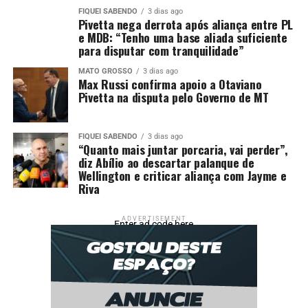
“Os gamers estão expostos a fatores como estresse
FIQUEI SABENDO
3 dias ago
competitivo, longas jornadas em frente às telas,
Pivetta nega derrota após aliança entre PL
privação do sono, uso de psicoestimulantes e alta
e MDB: “Tenho uma base aliada suficiente
para disputar com tranquilidade”
exigência de desempenho, que podem estar relacionados
ao desenvolvimento do bruxismo”, explica Caio Sberni
MATO GROSSO
3 dias ago
Max Russi confirma apoio a Otaviano
Pinheiro de Souza, mestrando que é um dos
Pivetta na disputa pelo Governo de MT
coordenadores da pesquisa.
Os pesquisadores buscam novos voluntários para obter
dados mais robustos. Os interessados devem responder a
FIQUEI SABENDO
3 dias ago
“Quanto mais juntar porcaria, vai perder”,
um questionário on-line que . A ideia é analisar como
diz Abílio ao descartar palanque de
fatores como estresse, rotina intensa e hábitos
Wellington e criticar aliança com Jayme e
emocionais dos jogadores podem se relacionar ao
Riva
distúrbio de apertar ou ranger os dentes de forma
inconsciente.
ADVERTISEMENT
Enter ad code here
O tempo estimado para o preenchimento do
questionário é de 10 minutos, com perguntas sobre
rotina, dores, estado emocional e qualidade de vida. Se
mais de 60% das respostas indicarem sinais de bruxismo,
o jogador pode ser convidado a participar de uma nova