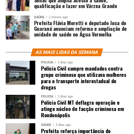
RELATED TOPICS:
AUMENTADO
BRUXISMO
DESENVOLVER
qualificação e lazer em Várzea Grande
DESTAQUE
ENTENDA
GAMERS
PODEM
RISCO
SAÚDE
TER
SAÚDE
2 meses ago
Prefeita Flávia Moretti e deputado Juca do
UP NEXT
Guaraná anunciam reforma e ampliação de
Uso contínuo da pílula é associado ao risco de tumor
unidade de saúde no Água Vermelha
cerebral
DON'T MISS
Francisco Cuoco: entenda a causa da morte do ator
AS MAIS LIDAS DA SEMANA
POLÍCIA
3 dias ago
Polícia Civil cumpre mandados contra
grupo criminoso que utilizava mulheres
para o transporte interestadual de
drogas
POLÍCIA
3 dias ago
Polícia Civil MT deflagra operação e
atinge núcleo de facção criminosa em
Rondonópolis
SAÚDE
3 dias ago
Prefeita reforça importância do