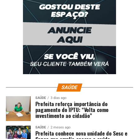
O bruxismo, segundo a Organização Mundial da Saúde
(OMS), afeta cerca de 40% da população brasileira. Entre
os sintomas mais frequentes estão dores de cabeça,
desconforto na mandíbula ao acordar e desgaste dental.
Penna destaca ainda que a prevenção passa por
mudanças de hábitos. “Atividades relaxantes, qualidade
do sono e o acompanhamento odontológico são
essenciais. A aplicação de toxina botulínica em alguns
casos também tem se mostrado eficaz”, aponta.
Siga a editoria de e fique por dentro de tudo sobre o
assunto!
SAÚDE
SAÚDE
3 dias ago
Prefeita reforça importância do
pagamento do IPTU: “Volta como
Fonte: Só Notícias
investimento ao cidadão”
Comentários
SAÚDE
2 meses ago
Prefeita conhece nova unidade do Sesc e
Senac que amplia acesso a saúde,