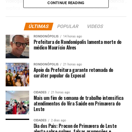
videogames pode estar potencializando esta tendência”,
CONTINUE READING
explica o cirurgião-dentista Rogério Penna, de Goiânia.
Leia também
ÚLTIMAS
POPULAR
VIDEOS
O que é o bruxismo?
RONDONÓPOLIS
14 horas ago
Prefeitura de Rondonópolis lamenta morte do
, principalmente durante o sono, mas pode ocorrer
médico Maurício Alves
também durante o dia.
O bruxismo acontece de modo involuntário. Ele causa
RONDONÓPOLIS
21 horas ago
dores de cabeça e nos músculos do rosto, desgaste dos
Apoio da Prefeitura garante retomada do
caráter popular da Exposul
dentes e doenças nas gengivas.
Em casos graves, pode levar a fraturas e distúrbios na
articulação de ossos da face, como maxilar, mandíbula e
CIDADES
21 horas ago
têmporas.
Mais um fim de semana de trabalho intensifica
atendimentos do Vira Saúde em Primavera do
As causas do bruxismo ainda não foram completamente
Leste
esclarecidas. Sabe-se, porém, que ele é mais frequente
em pessoas que sofrem de ansiedade, estresse, refluxo e
CIDADES
2 dias ago
apneia do sono (ronco).
Dia dos Pais: Procon de Primavera do Leste
alerta sobre golpes, falsas promoções e
O bruxismo nem sempre provoca sintomas, ainda que