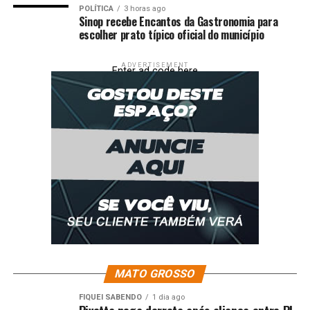
POLÍTICA
3 horas ago
Sinop recebe Encantos da Gastronomia para
escolher prato típico oficial do município
Fonte: O Documento
ADVERTISEMENT
Enter ad code here
Comentários
RELATED TOPICS:
ABILIO
AQUI
CASA
DESTAQUE
DIZ
ESTÁ
GENTE
GESTÃO
NINGUÉM
PARA
POLÍTICA
QUISER
SANTA
SOBRE
TOCAR
UP NEXT
Dólar sobe e bate R$ 5,54 com projeto que derruba
aumento do IOF
DON'T MISS
Zequinha presta homenagem a pastor da Assembleia de
Deus falecido no Pará — Senado Notícias
MATO GROSSO
FIQUEI SABENDO
1 dia ago
Pivetta nega derrota após aliança entre PL