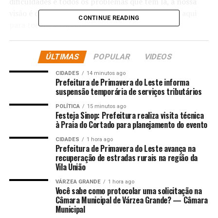
dificuldades e todos os problemas que tem lá, a nossa
visão é que se ninguém quiser tocar, a gente está aqui
CONTINUE READING
para tocar”, afirmou.
“Talvez queiram tocar por lá mesmo. A gente percebeu
ÚLTIMAS
POPULAR
VIDEOS
agora há pouco que o Governo do Estado vai auxiliar no
processo de gestão lá do Hospital Geral, numa parceria
CIDADES
14 minutos ago
com o Hospital Geral. Talvez o Governo do Estado não
Prefeitura de Primavera do Leste informa
suspensão temporária de serviços tributários
vá fechar lá, talvez o Governo do Estado vai continuar
funcionando, talvez mudando a sua finalidade, mas
POLÍTICA
15 minutos ago
Festeja Sinop: Prefeitura realiza visita técnica
continuar administrando o Hospital Santa Casa”,
à Praia do Cortado para planejamento do evento
argumentou o prefeito cuiabano.
CIDADES
1 hora ago
Prefeitura de Primavera do Leste avança na
“Como a gente não teve procura do Governo do Estado,
recuperação de estradas rurais na região da
e nem procura da Assembleia Legislativa para buscar
Vila União
qualquer tipo de negociação, a gente já está convivendo
VÁRZEA GRANDE
1 hora ago
com a hipótese de que não virá para o município de
Você sabe como protocolar uma solicitação na
Cuiabá. E aí, vamos tocar nossa vida, vamos fazer na
Câmara Municipal de Várzea Grande? — Câmara
nossa parte”, completou Abílio Brunini.
Municipal