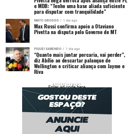
e MDB: “Tenho uma base aliada suficiente
para disputar com tranquilidade”
MATO GROSSO
1 dia ago
Max Russi confirma apoio a Otaviano
Pivetta na disputa pelo Governo de MT
FIQUEI SABENDO
1 dia ago
“Quanto mais juntar porcaria, vai perder”,
diz Abílio ao descartar palanque de
Wellington e criticar aliança com Jayme e
Riva
ADVERTISEMENT
Enter ad code here