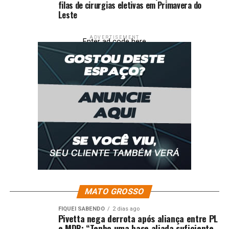
filas de cirurgias eletivas em Primavera do
Leste
Fonte: Só Notícias
ADVERTISEMENT
Enter ad code here
Comentários
RELATED TOPICS:
COBRAR
DEFENDEMOS
DESTAQUE
DIZ
DOS
HADDAD
IMPOSTO
POLÍTICA
RICOS
UP NEXT
Preso por matar esposa se cala durante interrogatório;
PJC ouvirá familiares
DON'T MISS
TJ aprova afastamento de 2 juzes; uma suspeita de
acumular 2 mil aes
MATO GROSSO
FIQUEI SABENDO
2 dias ago
Pivetta nega derrota após aliança entre PL
e MDB: “Tenho uma base aliada suficiente