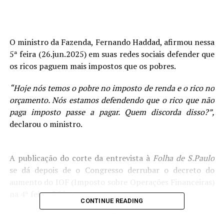
O ministro da Fazenda, Fernando Haddad, afirmou nessa
5ª feira (26.jun.2025) em suas redes sociais defender que
os ricos paguem mais impostos que os pobres.
“Hoje nós temos o pobre no imposto de renda e o rico no
orçamento. Nós estamos defendendo que o rico que não
paga imposto passe a pagar. Quem discorda disso?”,
declarou o ministro.
A publicação do corte da entrevista à
Folha de S.Paulo
se dá depois de o Congresso derrubar o decreto do
aumento do IOF (Imposto sobre Operações Financeiras)
na 4ª feira (25.jun).
CONTINUE READING
Uma votação no mesmo dia nas duas Casas é algo