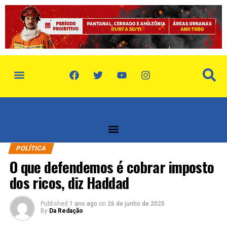
POLÍTICA
O que defendemos é cobrar imposto
dos ricos, diz Haddad
Published
1 ano ago
on
26 de junho de 2025
By
Da Redação