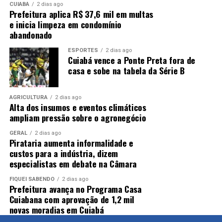
CUIABÁ
2 dias ago
Prefeitura aplica R$ 37,6 mil em multas
e inicia limpeza em condomínio
abandonado
ESPORTES
2 dias ago
Cuiabá vence a Ponte Preta fora de
casa e sobe na tabela da Série B
AGRICULTURA
2 dias ago
Alta dos insumos e eventos climáticos
ampliam pressão sobre o agronegócio
GERAL
2 dias ago
Pirataria aumenta informalidade e
custos para a indústria, dizem
especialistas em debate na Câmara
FIQUEI SABENDO
2 dias ago
Prefeitura avança no Programa Casa
Cuiabana com aprovação de 1,2 mil
novas moradias em Cuiabá