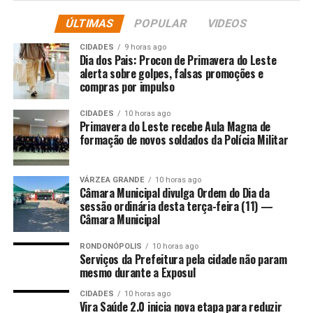
raríssimo. O presidente do Senado, Davi Alcolumbre
(União Brasil-AP), tem se mantido próximo ao
ÚLTIMAS
POPULAR
VIDEOS
presidente
Luiz Inácio Lula da Silva
(PT), mas, como
CIDADES
9 horas ago
antecipado pelo
Poder360
, há uma crescente irritação
Dia dos Pais: Procon de Primavera do Leste
dos congressistas com o governo em relação à demora,
alerta sobre golpes, falsas promoções e
compras por impulso
apontada por eles, no empenho das emendas.
CIDADES
10 horas ago
O ministro estuda agora
3 alternativas para derrubar o
Primavera do Leste recebe Aula Magna de
PDL
(projeto de decreto legislativo) e manter a
formação de novos soldados da Polícia Militar
proposta para aumentar a arrecadação. Uma delas é
levar o tema ao STF (Supremo Tribunal Federal).
VÁRZEA GRANDE
10 horas ago
Câmara Municipal divulga Ordem do Dia da
Uma eventual vitória do Planalto no Supremo pode abrir
sessão ordinária desta terça-feira (11) —
um conflito com o Legislativo. Apesar disso, o líder do
Câmara Municipal
governo no Senado,
Jaques Wagner
(PT-BA), diz que a
RONDONÓPOLIS
10 horas ago
relação não está estremecida e que os Poderes
Serviços da Prefeitura pela cidade não param
trabalham para fazer
“justiça tarifária”,
mas ele entende
mesmo durante a Exposul
que houve um combinado desconhecido pelo governo
CIDADES
10 horas ago
entre os presidentes da Câmara e do Senado.
Vira Saúde 2.0 inicia nova etapa para reduzir