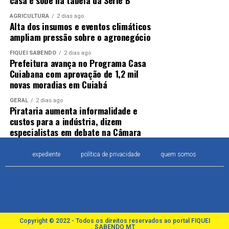
casa e sobe na tabela da Série B
O trabalho de pessoas com idade abaixo de 18 anos é
AGRICULTURA
2 dias ago
Alta dos insumos e eventos climáticos
proibido em atividades insalubres, perigosas, noturnas,
ampliam pressão sobre o agronegócio
prejudiciais ao desenvolvimento físico, psíquico, moral e
social ou realizadas em horários e locais que não
FIQUEI SABENDO
2 dias ago
Prefeitura avança no Programa Casa
permitam a frequência à escola.
Cuiabana com aprovação de 1,2 mil
novas moradias em Cuiabá
A lista das Piores Formas de Trabalho Infantil (Lista
TIP) está disponível no decreto nº 6.481/2008.
GERAL
2 dias ago
Pirataria aumenta informalidade e
custos para a indústria, dizem
Relacionadas
especialistas em debate na Câmara
expediente
política de privacidade
quem somos
Copyright © 2022 - Todos os direitos reservados ao portal FIQUEI
SABENDO MT