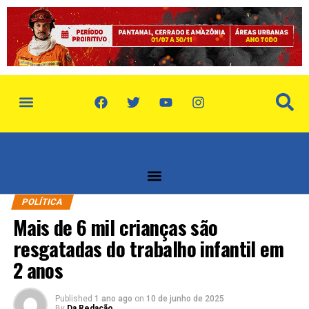
política de privacidade
quem somos
POLÍTICA
Mais de 6 mil crianças são
resgatadas do trabalho infantil em
2 anos
Published
1 ano ago
on
10 de junho de 2025
By
Da Redação