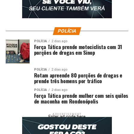
relatório global sobre o trabalho infantil, durante a
Conferência Internacional do Trabalho naquele ano.
O Brasil assinou o compromisso internacional de
eliminar até 2025 o trabalho infantil em todas as suas
POLÍCIA
formas, como reflexo da meta global número 8.7 dos
POLÍCIA
2 dias ago
Objetivos de Desenvolvimento Sustentável (ODS)
Força Tática prende motociclista com 31
estabelecidos pela Assembleia Geral das Nações Unidas
porções de drogas em Sinop
(ONU).
POLÍCIA
2 dias ago
Rotam apreende 80 porções de drogas e
prende três homens por tráfico
POLÍCIA
2 dias ago
Força Tática prende mulher com seis quilos
de maconha em Rondonópolis
ADVERTISEMENT
Enter ad code here