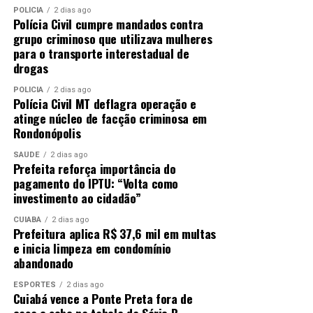
gratuitamente, de qualquer telefone fixo ou celular.
POLÍCIA
2 dias ago
Polícia Civil cumpre mandados contra
Basta discar 100.
grupo criminoso que utilizava mulheres
para o transporte interestadual de
Qualquer pessoa pode reportar alguma notícia de fato
drogas
relacionada a violações de direitos humanos, da qual seja
vítima ou tenha conhecimento de que acontece com
POLÍCIA
2 dias ago
Polícia Civil MT deflagra operação e
outra pessoa.
atinge núcleo de facção criminosa em
Rondonópolis
O serviço está disponível diariamente – 24 horas por dia
– incluindo sábados, domingos e feriados. As denúncias
SAÚDE
2 dias ago
Prefeita reforça importância do
são registradas e encaminhadas aos órgãos
pagamento do IPTU: “Volta como
competentes.
investimento ao cidadão”
O que diz a legislação
CUIABÁ
2 dias ago
Prefeitura aplica R$ 37,6 mil em multas
e inicia limpeza em condomínio
Até os 13 anos de idade, qualquer forma de trabalho é
abandonado
proibida no Brasil. A idade mínima para o trabalho no
país é de 16 anos. No entanto, a partir dos 14 anos, o
ESPORTES
2 dias ago
Cuiabá vence a Ponte Preta fora de
adolescente pode trabalhar na condição de aprendiz.