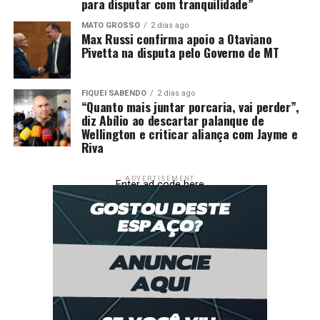
para disputar com tranquilidade”
ao desenvolvimento físico,
MATO GROSSO
2 dias ago
psicológico, moral e social.
Max Russi confirma apoio a Otaviano
Pivetta na disputa pelo Governo de MT
As principais atividades econômicas em que o trabalho
infantil foi constatado nesse período incluem o
FIQUEI SABENDO
2 dias ago
“Quanto mais juntar porcaria, vai perder”,
comércio varejista, o setor de alimentação, oficinas de
diz Abílio ao descartar palanque de
manutenção e reparação de veículos automotores, além
Wellington e criticar aliança com Jayme e
Riva
da agricultura e pecuária.
>> Siga o canal da Agência Brasil no WhatsApp
ADVERTISEMENT
Enter ad code here
Mobilização de combate ao
trabalho infantil
O Dia Mundial de Combate ao Trabalho Infantil foi
instituído em 2002 pela Organização Internacional do
Trabalho (OIT), quando se conheceu o primeiro