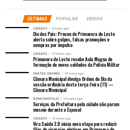
nesta quinta-feira (12).
Registros
ÚLTIMAS
POPULAR
VIDEOS
CIDADES
9 horas ago
Os registros da Inspeção do Trabalho, do Ministério do
Dia dos Pais: Procon de Primavera do Leste
alerta sobre golpes, falsas promoções e
Trabalho e Emprego (MTE), apontam a tendência de
compras por impulso
aumento do trabalho infantil. Enquanto em 2023 foram
2.564 crianças e adolescentes identificados e afastados
CIDADES
10 horas ago
Primavera do Leste recebe Aula Magna de
do trabalho infantil, em 2024 o número subiu para
formação de novos soldados da Polícia Militar
2.741.
VÁRZEA GRANDE
10 horas ago
Câmara Municipal divulga Ordem do Dia da
Considerando os quatro primeiros meses deste ano, são
sessão ordinária desta terça-feira (11) —
1.067 crianças e adolescentes afastados do trabalho
Câmara Municipal
precoce, o que equivale a 38.93% de todo o ano passado.
RONDONÓPOLIS
10 horas ago
Serviços da Prefeitura pela cidade não param
Os meninos representaram 74% dos casos, enquanto as
mesmo durante a Exposul
meninas corresponderam a 26%.
CIDADES
10 horas ago
Vira Saúde 2.0 inicia nova etapa para reduzir
Na faixa etária de até 13 anos, foram identificados 791
filas de cirurgias eletivas em Primavera do