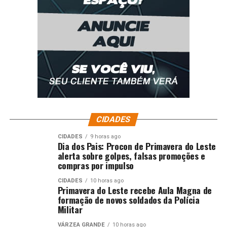
CIDADES
CIDADES
9 horas ago
Dia dos Pais: Procon de Primavera do Leste
alerta sobre golpes, falsas promoções e
compras por impulso
CIDADES
10 horas ago
Primavera do Leste recebe Aula Magna de
formação de novos soldados da Polícia
Trabalho Infantil expõe crianças e adolescentes a
Militar
diversos riscos Foto:
CNJ
VÁRZEA GRANDE
10 horas ago