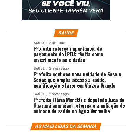
Como denunciar
Para denunciar casos de trabalho infantil, o Ministério
do Trabalho e Emprego disponibiliza um canal exclusivo:
SAÚDE
o Sistema Ipê Trabalho Infantil onde se deve preencher
SAÚDE
2 dias ago
o formulário para registrar as denúncias de casos de
Prefeita reforça importância do
crianças e adolescentes em situação de trabalho infantil
pagamento do IPTU: “Volta como
investimento ao cidadão”
e de trabalho proibido para adolescente.
SAÚDE
2 meses ago
Todas as informações fornecidas neste formulário são
Prefeita conhece nova unidade do Sesc e
Senac que amplia acesso a saúde,
sigilosas e serão encaminhadas para a Subsecretaria de
qualificação e lazer em Várzea Grande
Inspeção do Trabalho do Ministério do Trabalho e
Previdência. Porém, não é possível cadastrar uma
SAÚDE
2 meses ago
Prefeita Flávia Moretti e deputado Juca do
denúncia anônima.
Guaraná anunciam reforma e ampliação de
unidade de saúde no Água Vermelha
As violações de direitos humanos também podem ser
denunciadas no Disque Direitos Humanos – Disque 100.
AS MAIS LIDAS DA SEMANA
As ligações podem ser feitas de todo o Brasil,