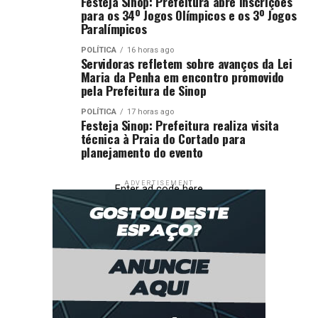
Festeja Sinop: Prefeitura abre inscrições
para os 34º Jogos Olímpicos e os 3º Jogos
Paralímpicos
· Promove o afastamento imediato da atividade e a
garantia de seus direitos trabalhistas;
POLÍTICA
16 horas ago
Servidoras refletem sobre avanços da Lei
Maria da Penha em encontro promovido
· A Auditoria Fiscal do Trabalho do MTE emite
pela Prefeitura de Sinop
Termos de Pedido de Providência, que são encaminhados
a órgãos como conselhos tutelares, secretarias de
POLÍTICA
17 horas ago
Festeja Sinop: Prefeitura realiza visita
assistência social e de educação, ao Ministério Público do
técnica à Praia do Cortado para
Trabalho e ao Ministério Público Estadual para prevenir
planejamento do evento
o retorno ao trabalho precoce;
ADVERTISEMENT
Enter ad code here
· Jovens devem ser inseridos em políticas públicas
que garantam sua proteção integral;
· Adolescentes – a partir de 14 anos – são
encaminhados a programas de aprendizagem
profissional, que oferecem qualificação em ambientes de
trabalho protegidos, com direitos trabalhistas e
previdenciários assegurados;