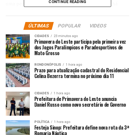
CONTINUE READING
uma pensão alimentícia de R$ 8,4 mil. “Aduz que há
comprometimento atual de 70,9% de sua renda,
incluindo pensão alimentícia e duas penhoras judiciais, o
que viola os princípios da dignidade da pessoa humana e
ÚLTIMAS
POPULAR
VIDEOS
do mínimo existencial”, pede o ex-parlamentar nos
CIDADES
23 minutos ago
autos.
Primavera do Leste participa pela primeira vez
dos Jogos Paralímpicos e Paradesportivos de
Mato Grosso
Na decisão, publicada na última segunda-feira (17), o
juiz concordou com o pedido, limitando a penhora em
RONDONÓPOLIS
1 hora ago
15% (R$ 5,2 mil). Uma determinação de agosto de 2024
Prazo para atualização cadastral do Residencial
havia estabelecido o sequestro de 30% da aposentadoria.
Celina Bezerra termina no próximo dia 11
“No caso concreto, verifico que o executado comprova
CIDADES
1 hora ago
documentalmente que seus proventos brutos totalizam
Prefeitura de Primavera do Leste anuncia
R$ 34.774,64, dos quais já são descontados R$
Daniel Russo como novo secretário de Governo
16.201,31, correspondendo a 46,6% do total. Somando-
se a pensão alimentícia de R$ 8.472,00, o
POLÍTICA
1 hora ago
comprometimento alcança 70,9% dos proventos,
Festeja Sinop: Prefeitura define nova rota da 3ª
percentual que efetivamente extrapola os limites da
Romaria Náutica