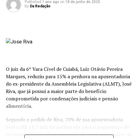
Published
1 ano ago
on
18 de junho de 2025
By
Da Redação
O juiz da 6ª Vara Cível de Cuiabá, Luiz Otávio Pereira
Marques, reduziu para 15% a penhora na aposentadoria
do ex-presidente da Assembleia Legislativa (ALMT), José
Riva, que já possui a maior parte do benefício
comprometida por condenações judiciais e pensão
alimentícia.
Segundo o pedido de Riva, 70% de sua aposentadoria
bruta (R$ 34,7 mil) foi penhorada para o pagamento de
decisões judiciais, alcançando R$ 16,2 mil (42%), além de