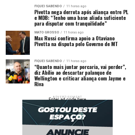
REDUZ
FIQUEI SABENDO
11 horas ago
Pivetta nega derrota após aliança entre PL
UP NEXT
e MDB: “Tenho uma base aliada suficiente
Com saída de Max Russi, PSB deve ficar sem
para disputar com tranquilidade”
representantes na AL
MATO GROSSO
11 horas ago
DON'T MISS
Max Russi confirma apoio a Otaviano
‘Bolsa Família’ de Tarcísio tem verba inferior à que
Pivetta na disputa pelo Governo de MT
governo deixou de gastar na área social
FIQUEI SABENDO
11 horas ago
“Quanto mais juntar porcaria, vai perder”,
diz Abílio ao descartar palanque de
Wellington e criticar aliança com Jayme e
Riva
ADVERTISEMENT
Enter ad code here