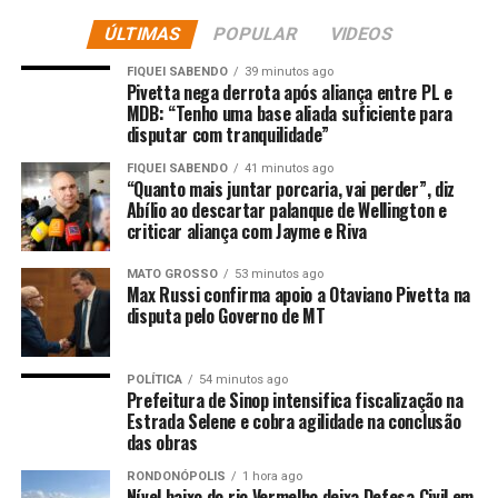
a eventual judicialização do tema.
ÚLTIMAS
POPULAR
VIDEOS
“Todas as questões
FIQUEI SABENDO
39 minutos ago
Pivetta nega derrota após aliança entre PL e
jurídicas serão abordadas
MDB: “Tenho uma base aliada suficiente para
disputar com tranquilidade”
tecnicamente pela AGU,
após oitiva da equipe
FIQUEI SABENDO
41 minutos ago
“Quanto mais juntar porcaria, vai perder”, diz
econômica. A comunicação
Abílio ao descartar palanque de Wellington e
criticar aliança com Jayme e Riva
sobre os eventuais
MATO GROSSO
53 minutos ago
desdobramentos jurídicos
Max Russi confirma apoio a Otaviano Pivetta na
disputa pelo Governo de MT
do caso será feita
exclusivamente pelo
POLÍTICA
54 minutos ago
próprio advogado-geral
Prefeitura de Sinop intensifica fiscalização na
Estrada Selene e cobra agilidade na conclusão
[Jorge Messias], no
das obras
momento apropriado”,
RONDONÓPOLIS
1 hora ago
Nível baixo do rio Vermelho deixa Defesa Civil em