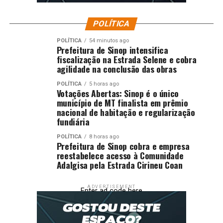
Comentários
POLÍTICA
RELATED TOPICS:
AGU
AINDA
AVALIA
DESTAQUE
DIZ
POLÍTICA
54 minutos ago
GOVERNO
IOF
Prefeitura de Sinop intensifica
POLÍTICA
POR
SUPREMO
VAI
fiscalização na Estrada Selene e cobra
UP NEXT
agilidade na conclusão das obras
Vereadores reagem à CS MOBI e pedem CPI de contrato
do estacionamento rotativo em Cuiabá
POLÍTICA
5 horas ago
Votações Abertas: Sinop é o único
município de MT finalista em prêmio
DON'T MISS
Deputado envia R$ 200 mil para reforar a sade em
nacional de habitação e regularização
fundiária
municpio
POLÍTICA
8 horas ago
Prefeitura de Sinop cobra e empresa
reestabelece acesso à Comunidade
Adalgisa pela Estrada Cirineu Coan
ADVERTISEMENT
Enter ad code here