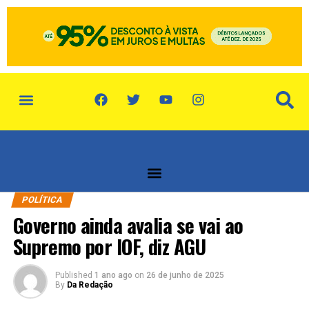
política de privacidade
quem somos
POLÍTICA
Governo ainda avalia se vai ao
Supremo por IOF, diz AGU
Published
1 ano ago
on
26 de junho de 2025
By
Da Redação