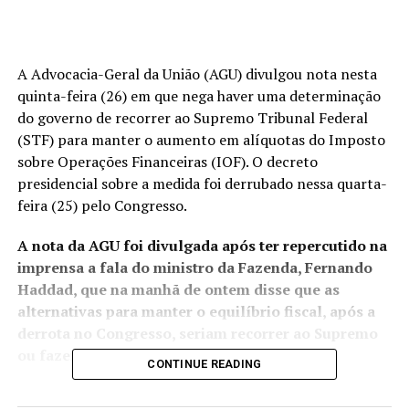
A Advocacia-Geral da União (AGU) divulgou nota nesta
quinta-feira (26) em que nega haver uma determinação
do governo de recorrer ao Supremo Tribunal Federal
(STF) para manter o aumento em alíquotas do Imposto
sobre Operações Financeiras (IOF). O decreto
presidencial sobre a medida foi derrubado nessa quarta-
feira (25) pelo Congresso.
A nota da AGU foi divulgada após ter repercutido na
imprensa a fala do ministro da Fazenda, Fernando
Haddad, que na manhã de ontem disse que as
alternativas para manter o equilíbrio fiscal, após a
derrota no Congresso, seriam recorrer ao Supremo
ou fazer cortes no orçamento.
CONTINUE READING
Segundo a AGU, não há qualquer decisão tomada” sobre