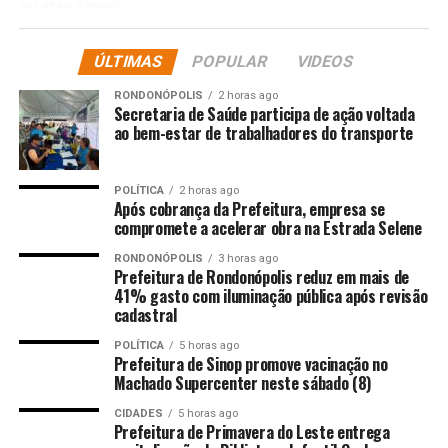
RELATED TOPICS:
ALENCAR
CONTRATO
DESTAQUE
GESTÃO
MICHELLY
MOBI
PASSADA
POLÍTICA
POR
QUESTIONADO
ÚLTIMAS
POPULAR
VIDEOS
UP NEXT
Deputado v desonestidade da CGE ao expor 14 deputados
RONDONÓPOLIS
2 horas ago
Secretaria de Saúde participa de ação voltada
ao bem-estar de trabalhadores do transporte
DON'T MISS
Tarcísio dribla agenda de Lula com viagem às pressas
para inaugurar praça no interior
POLÍTICA
2 horas ago
Após cobrança da Prefeitura, empresa se
compromete a acelerar obra na Estrada Selene
RONDONÓPOLIS
3 horas ago
Prefeitura de Rondonópolis reduz em mais de
41% gasto com iluminação pública após revisão
cadastral
POLÍTICA
5 horas ago
Prefeitura de Sinop promove vacinação no
Machado Supercenter neste sábado (8)
CIDADES
5 horas ago
Prefeitura de Primavera do Leste entrega