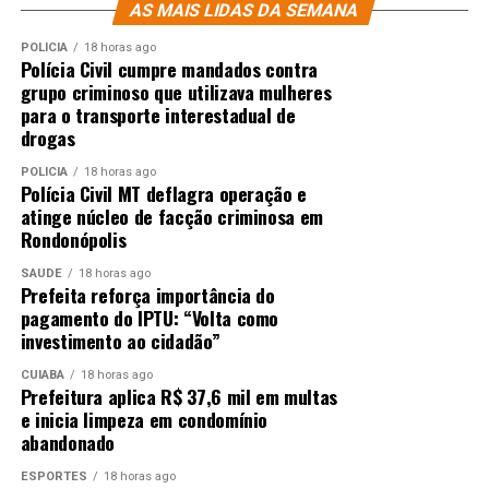
AS MAIS LIDAS DA SEMANA
POLÍCIA
18 horas ago
Polícia Civil cumpre mandados contra
grupo criminoso que utilizava mulheres
para o transporte interestadual de
drogas
POLÍCIA
18 horas ago
Polícia Civil MT deflagra operação e
atinge núcleo de facção criminosa em
Rondonópolis
SAÚDE
18 horas ago
Prefeita reforça importância do
pagamento do IPTU: “Volta como
investimento ao cidadão”
CUIABÁ
18 horas ago
Prefeitura aplica R$ 37,6 mil em multas
e inicia limpeza em condomínio
abandonado
ESPORTES
18 horas ago