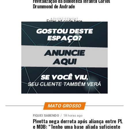
revitalização da Biblioteca Infantil Carlos
Drummond de Andrade
ADVERTISEMENT
Enter ad code here
MATO GROSSO
FIQUEI SABENDO
18 horas ago
Pivetta nega derrota após aliança entre PL
e MDB: “Tenho uma base aliada suficiente