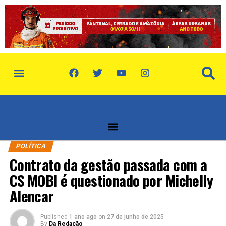
política de privacidade
quem somos
POLÍTICA
Contrato da gestão passada com a
CS MOBI é questionado por Michelly
Alencar
Published
1 ano ago
on
27 de junho de 2025
By
Da Redação