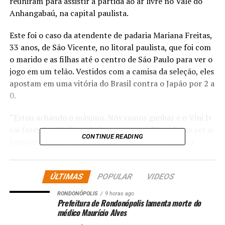
reuniram para assistir à partida ao ar livre no Vale do
Anhangabaú, na capital paulista.
Este foi o caso da atendente de padaria Mariana Freitas,
33 anos, de São Vicente, no litoral paulista, que foi com
o marido e as filhas até o centro de São Paulo para ver o
jogo em um telão. Vestidos com a camisa da seleção, eles
apostam em uma vitória do Brasil contra o Japão por 2 a
0.
“Estou achando o máximo. Nós vamos ganhar e o Vini Jr
vai fazer 2 a 0”, disse ela à reportagem. “Decidimos ver o
CONTINUE READING
jogo por aqui porque meu marido trabalha aqui [na
capital], embora a gente more em São Vicente. Estamos
aproveitando para poder assistir aqui”.
ÚLTIMAS
POPULAR
VIDEOS
Para Mariana, o Brasil tem grandes chances de vencer
RONDONÓPOLIS
9 horas ago
esta Copa do Mundo.
Prefeitura de Rondonópolis lamenta morte do
médico Maurício Alves