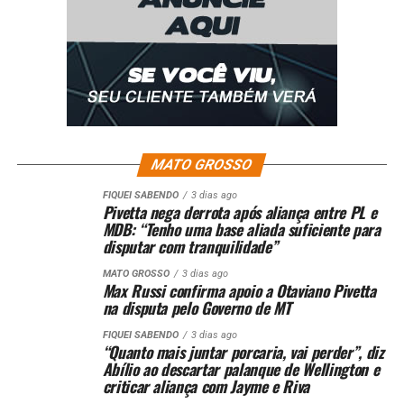
daqui. Sou quem sou
porque sou brasileiro”,
contou.
Apesar de avaliar como positivo o desempenho da
seleção até agora, ele acha que o Brasil ganha a partida,
mas dificilmente conquista o título. “Acho que a Espanha
MATO GROSSO
tem mais chance, mas torço muito para o Brasil”.
FIQUEI SABENDO
3 dias ago
Pivetta nega derrota após aliança entre PL e
A Fan Zone Anhangabaú tem entrada gratuita e funciona
MDB: “Tenho uma base aliada suficiente para
de sexta-feira a domingo e também nas datas dos jogos
disputar com tranquilidade”
da Seleção Brasileira de Futebol.
MATO GROSSO
3 dias ago
Max Russi confirma apoio a Otaviano Pivetta
na disputa pelo Governo de MT
FIQUEI SABENDO
3 dias ago
“Quanto mais juntar porcaria, vai perder”, diz
Abílio ao descartar palanque de Wellington e
Comentários
criticar aliança com Jayme e Riva