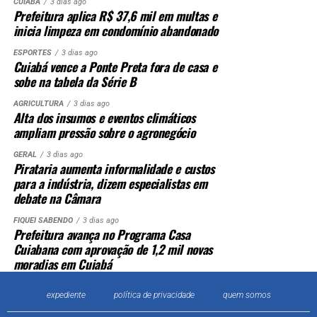
CUIABÁ
3 dias ago
Prefeitura aplica R$ 37,6 mil em multas e
inicia limpeza em condomínio abandonado
ESPORTES
3 dias ago
Cuiabá vence a Ponte Preta fora de casa e
sobe na tabela da Série B
AGRICULTURA
3 dias ago
Alta dos insumos e eventos climáticos
ampliam pressão sobre o agronegócio
GERAL
3 dias ago
Pirataria aumenta informalidade e custos
para a indústria, dizem especialistas em
debate na Câmara
FIQUEI SABENDO
3 dias ago
Prefeitura avança no Programa Casa
Cuiabana com aprovação de 1,2 mil novas
moradias em Cuiabá
expediente
política de privacidade
quem somos