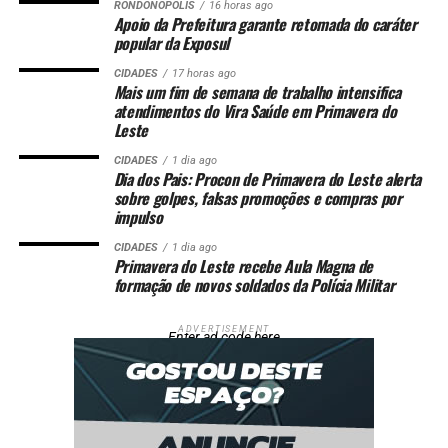
“Os meninos da seleção são
RONDONÓPOLIS
16 horas ago
Apoio da Prefeitura garante retomada do caráter
muito bons: Vini Jr, Endrick,
popular da Exposul
Neymar. Estou criando
CIDADES
17 horas ago
Mais um fim de semana de trabalho intensifica
bastante expectativa no
atendimentos do Vira Saúde em Primavera do
Neymar”, falou.
Leste
CIDADES
1 dia ago
Dia dos Pais: Procon de Primavera do Leste alerta
sobre golpes, falsas promoções e compras por
O estagiário Pedro Jinno, brasileiro com ascendência
impulso
japonesa, decidiu torcer pelo Brasil. Com a camisa da
seleção e pela primeira vez assistindo a um jogo em uma
CIDADES
1 dia ago
Primavera do Leste recebe Aula Magna de
fan zone, ele aposta em uma vitória hoje por 2 a 1 para o
formação de novos soldados da Polícia Militar
Brasil.
ADVERTISEMENT
Enter ad code here
“Vou torcer pelo Brasil. Sou
brasileiro, cresci aqui,
minha família e amigos são