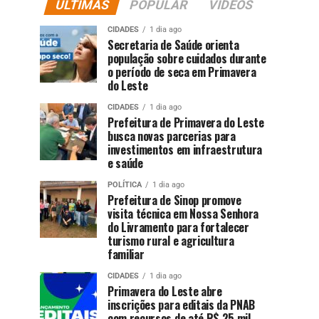
ÚLTIMAS
POPULAR
VIDEOS
CIDADES
1 dia ago
Secretaria de Saúde orienta
população sobre cuidados durante
o período de seca em Primavera
do Leste
CIDADES
1 dia ago
Prefeitura de Primavera do Leste
busca novas parcerias para
investimentos em infraestrutura
e saúde
POLÍTICA
1 dia ago
Prefeitura de Sinop promove
visita técnica em Nossa Senhora
do Livramento para fortalecer
turismo rural e agricultura
familiar
CIDADES
1 dia ago
Primavera do Leste abre
inscrições para editais da PNAB
com recursos de até R$ 25 mil