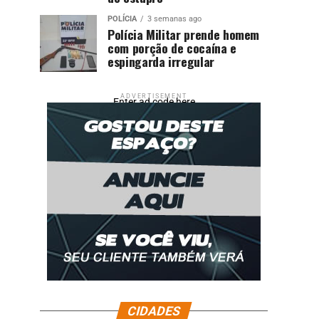
POLÍCIA
3 semanas ago
Polícia Militar prende homem
com porção de cocaína e
espingarda irregular
ADVERTISEMENT
Enter ad code here
CIDADES