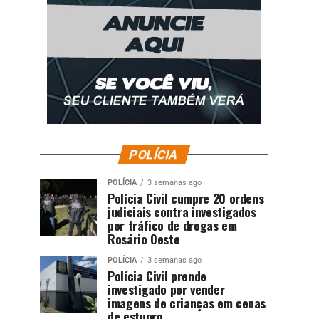
POLÍCIA
POLÍCIA
3 semanas ago
Polícia Civil cumpre 20 ordens
judiciais contra investigados
por tráfico de drogas em
Rosário Oeste
POLÍCIA
3 semanas ago
Polícia Civil prende
investigado por vender
imagens de crianças em cenas
de estupro