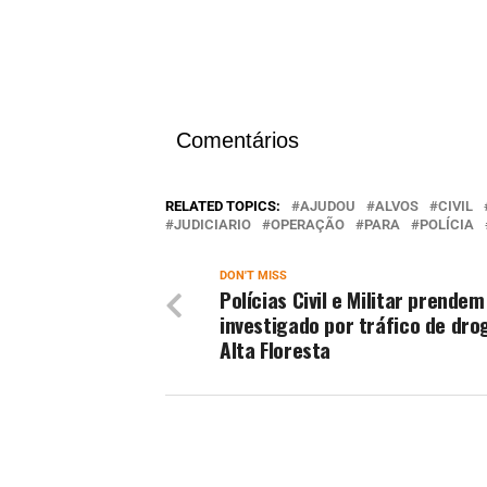
Comentários
RELATED TOPICS:
AJUDOU
ALVOS
CIVIL
JUDICIARIO
OPERAÇÃO
PARA
POLÍCIA
DON'T MISS
Polícias Civil e Militar prende
investigado por tráfico de dr
Alta Floresta