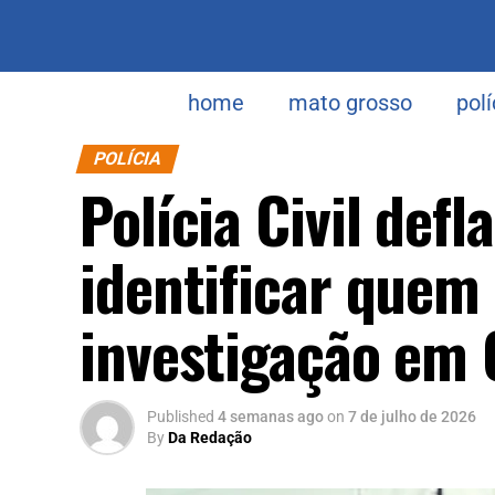
home
mato grosso
polí
POLÍCIA
Polícia Civil def
identificar quem
investigação em 
Published
4 semanas ago
on
7 de julho de 2026
By
Da Redação