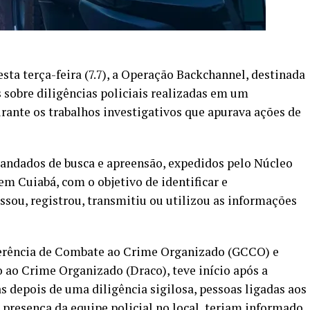
esta terça-feira (7.7), a Operação Backchannel, destinada
sobre diligências policiais realizadas em um
rante os trabalhos investigativos que apurava ações de
andados de busca e apreensão, expedidos pelo Núcleo
 em Cuiabá, com o objetivo de identificar e
ssou, registrou, transmitiu ou utilizou as informações
Gerência de Combate ao Crime Organizado (GCCO) e
 ao Crime Organizado (Draco), teve início após a
s depois de uma diligência sigilosa, pessoas ligadas aos
 presença da equipe policial no local, teriam informado