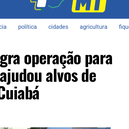
cia
política
cidades
agricultura
fiq
lagra operação para
 ajudou alvos de
Cuiabá