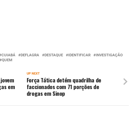
CUIABÁ
DEFLAGRA
DESTAQUE
IDENTIFICAR
INVESTIGAÇÃO
QUEM
UP NEXT
m jovem
Força Tática detém quadrilha de
ogas em
faccionados com 71 porções de
drogas em Sinop