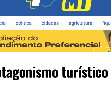
cia
política
cidades
agricultura
fiq
otagonismo turístico