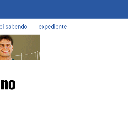
uei sabendo
expediente
 no