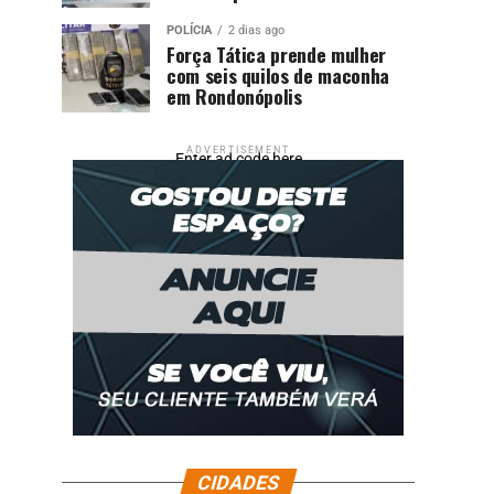
POLÍCIA
2 dias ago
Força Tática prende mulher
com seis quilos de maconha
em Rondonópolis
ADVERTISEMENT
Enter ad code here
CIDADES