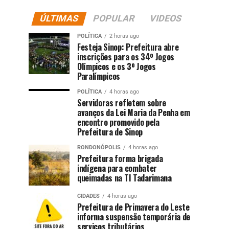
ÚLTIMAS
POPULAR
VIDEOS
POLÍTICA
2 horas ago
Festeja Sinop: Prefeitura abre
inscrições para os 34º Jogos
Olímpicos e os 3º Jogos
Paralímpicos
POLÍTICA
4 horas ago
Servidoras refletem sobre
avanços da Lei Maria da Penha em
encontro promovido pela
Prefeitura de Sinop
RONDONÓPOLIS
4 horas ago
Prefeitura forma brigada
indígena para combater
queimadas na TI Tadarimana
CIDADES
4 horas ago
Prefeitura de Primavera do Leste
informa suspensão temporária de
serviços tributários