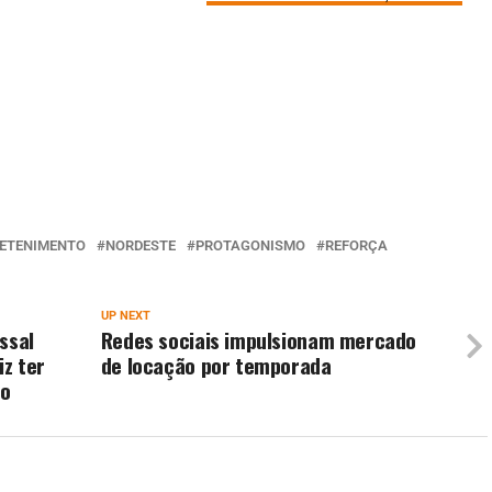
ETENIMENTO
NORDESTE
PROTAGONISMO
REFORÇA
UP NEXT
ssal
Redes sociais impulsionam mercado
z ter
de locação por temporada
do