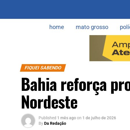
home
mato grosso
polí
FIQUEI SABENDO
Bahia reforça pr
Nordeste
Published
1 mês ago
on
1 de julho de 2026
By
Da Redação