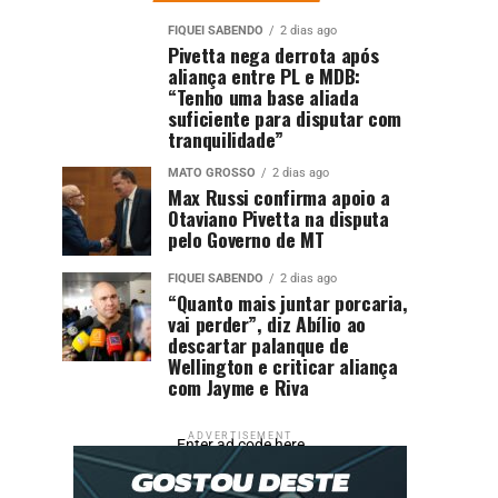
FIQUEI SABENDO
2 dias ago
Pivetta nega derrota após
aliança entre PL e MDB:
“Tenho uma base aliada
suficiente para disputar com
tranquilidade”
MATO GROSSO
2 dias ago
Max Russi confirma apoio a
Otaviano Pivetta na disputa
pelo Governo de MT
FIQUEI SABENDO
2 dias ago
“Quanto mais juntar porcaria,
vai perder”, diz Abílio ao
descartar palanque de
Wellington e criticar aliança
com Jayme e Riva
ADVERTISEMENT
Enter ad code here