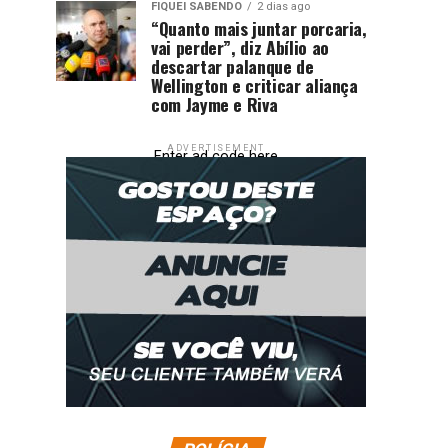
FIQUEI SABENDO
2 dias ago
“Quanto mais juntar porcaria,
vai perder”, diz Abílio ao
descartar palanque de
Wellington e criticar aliança
com Jayme e Riva
ADVERTISEMENT
Enter ad code here