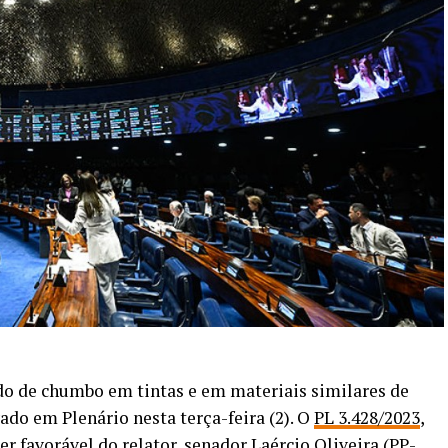
do de chumbo em tintas e em materiais similares de
ado em Plenário nesta terça-feira (2). O
PL 3.428/2023
,
 favorável do relator, senador Laércio Oliveira (PP-