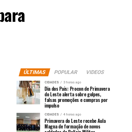
para
ÚLTIMAS
POPULAR
VIDEOS
CIDADES
3 horas ago
Dia dos Pais: Procon de Primavera
do Leste alerta sobre golpes,
falsas promoções e compras por
impulso
CIDADES
4 horas ago
Primavera do Leste recebe Aula
Magna de formação de novos
soldados da Polícia Militar