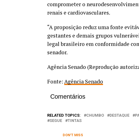
comprometer o neurodesenvolvimento,
renais e cardiovasculares.
“A proposição reduz uma fonte evitáv
gestantes e demais grupos vulnerávei
legal brasileiro em conformidade com
senador.
Agência Senado (Reprodução autoriz
Fonte:
Agência Senado
Comentários
RELATED TOPICS:
CHUMBO
DESTAQUE
P
SEGUE
TINTAS
DON'T MISS