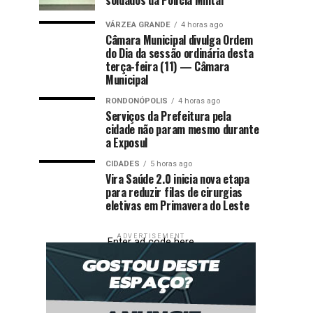
VÁRZEA GRANDE
4 horas ago
Câmara Municipal divulga Ordem
do Dia da sessão ordinária desta
terça-feira (11) — Câmara
Municipal
RONDONÓPOLIS
4 horas ago
Serviços da Prefeitura pela
cidade não param mesmo durante
a Exposul
CIDADES
5 horas ago
Vira Saúde 2.0 inicia nova etapa
para reduzir filas de cirurgias
eletivas em Primavera do Leste
ADVERTISEMENT
Enter ad code here