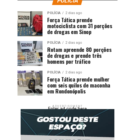
POLÍCIA
POLÍCIA
2 dias ago
Força Tática prende
motociclista com 31 porções
de drogas em Sinop
POLÍCIA
2 dias ago
Rotam apreende 80 porções
de drogas e prende três
homens por tráfico
POLÍCIA
2 dias ago
Força Tática prende mulher
com seis quilos de maconha
em Rondonópolis
ADVERTISEMENT
Enter ad code here