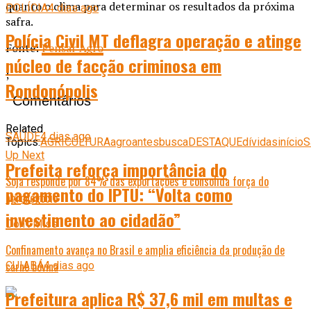
quanto o clima para determinar os resultados da próxima
POLÍCIA
4 dias ago
safra.
Polícia Civil MT deflagra operação e atinge
Fonte:
Pensar Agro
núcleo de facção criminosa em
;
Rondonópolis
Comentários
Related
SAÚDE
4 dias ago
Topics:
AGRICULTURA
agro
antes
busca
DESTAQUE
dívidas
início
S
Up Next
Prefeita reforça importância do
Soja responde por 84% das exportações e consolida força do
pagamento do IPTU: “Volta como
agronegócio
investimento ao cidadão”
Don't Miss
Confinamento avança no Brasil e amplia eficiência da produção de
carne bovina
CUIABÁ
4 dias ago
Prefeitura aplica R$ 37,6 mil em multas e