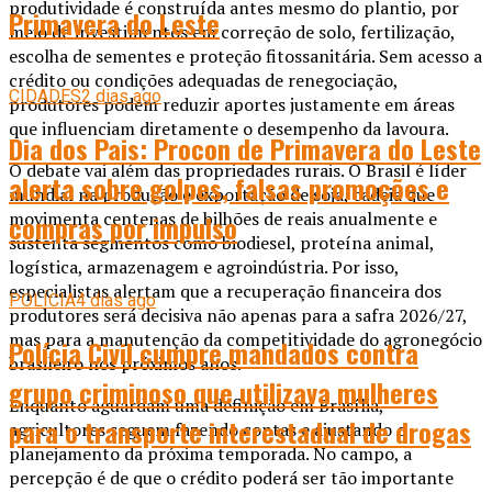
produtividade é construída antes mesmo do plantio, por
Primavera do Leste
meio de investimentos em correção de solo, fertilização,
escolha de sementes e proteção fitossanitária. Sem acesso a
crédito ou condições adequadas de renegociação,
CIDADES
2 dias ago
produtores podem reduzir aportes justamente em áreas
que influenciam diretamente o desempenho da lavoura.
Dia dos Pais: Procon de Primavera do Leste
O debate vai além das propriedades rurais. O Brasil é líder
alerta sobre golpes, falsas promoções e
mundial na produção e exportação de soja, cadeia que
movimenta centenas de bilhões de reais anualmente e
compras por impulso
sustenta segmentos como biodiesel, proteína animal,
logística, armazenagem e agroindústria. Por isso,
especialistas alertam que a recuperação financeira dos
POLÍCIA
4 dias ago
produtores será decisiva não apenas para a safra 2026/27,
mas para a manutenção da competitividade do agronegócio
Polícia Civil cumpre mandados contra
brasileiro nos próximos anos.
grupo criminoso que utilizava mulheres
Enquanto aguardam uma definição em Brasília,
para o transporte interestadual de drogas
agricultores seguem fazendo contas e ajustando o
planejamento da próxima temporada. No campo, a
percepção é de que o crédito poderá ser tão importante