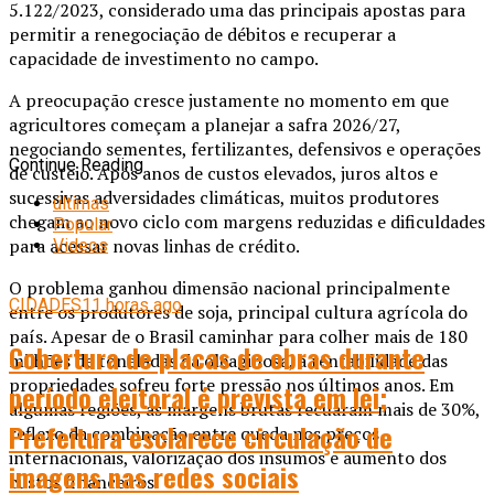
5.122/2023, considerado uma das principais apostas para
permitir a renegociação de débitos e recuperar a
capacidade de investimento no campo.
A preocupação cresce justamente no momento em que
agricultores começam a planejar a safra 2026/27,
negociando sementes, fertilizantes, defensivos e operações
Continue Reading
de custeio. Após anos de custos elevados, juros altos e
sucessivas adversidades climáticas, muitos produtores
últimas
chegam ao novo ciclo com margens reduzidas e dificuldades
Popular
para acessar novas linhas de crédito.
Videos
O problema ganhou dimensão nacional principalmente
CIDADES
11 horas ago
entre os produtores de soja, principal cultura agrícola do
país. Apesar de o Brasil caminhar para colher mais de 180
Cobertura de placas de obras durante
milhões de toneladas da oleaginosa, a rentabilidade das
propriedades sofreu forte pressão nos últimos anos. Em
período eleitoral é prevista em lei;
algumas regiões, as margens brutas recuaram mais de 30%,
Prefeitura esclarece circulação de
reflexo da combinação entre queda nos preços
internacionais, valorização dos insumos e aumento dos
imagens nas redes sociais
custos financeiros.