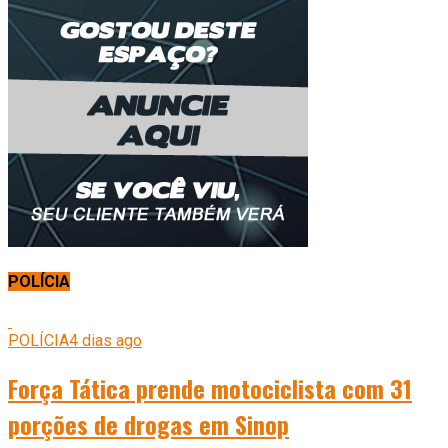
POLÍCIA
POLÍCIA
4 dias ago
Força Tática prende motociclista com 31
porções de drogas em Sinop