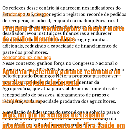
Os reflexos desse cenário já aparecem nos indicadores do
setor. Em 2025, o agronegócio registrou recorde de pedidos
Rondonópolis
1 dia ago
de recuperação judicial, enquanto a inadimplência rural
Prefeitura de Rondonópolis lamenta morte
avançou em diversas regiões produtoras. O ambiente mais
desafiador levou instituições financeiras a endurecer
do médico Maurício Alves
critérios de concessão de crédito e exigir garantias
adicionais, reduzindo a capacidade de financiamento de
parte dos produtores.
Rondonópolis
2 dias ago
Nesse contexto, ganhou força no Congresso Nacional o
Apoio da Prefeitura garante retomada do
Projeto de Lei 5.122/2023. Embora tenha sido apresentado
pelo deputado Domingos Neto, a proposta passou a ser
caráter popular da Exposul
uma das prioridades da Frente Parlamentar da
Agropecuária, que atua para viabilizar instrumentos de
renegociação de passivos, alongamento de prazos e
recuperação da capacidade produtiva dos agricultores.
CIDADES
2 dias ago
A avaliação de lideranças do setor é que a solução para o
Mais um fim de semana de trabalho
endividamento precisa ser definida antes do avanço do
intensifica atendimentos do Vira Saúde em
calendário agrícola. Isso porque grande parte da