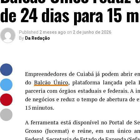
de 24 dias para 15 
Published
2 meses ago
on
2 de junho de 2026
By
Da Redação
Empreendedores de Cuiabá já podem abrir em
do
Balcão Único
, plataforma lançada pela
parceria com órgãos estaduais e federais. A i
de negócios e reduz o tempo de abertura de 
15 minutos.
A ferramenta está disponível no Portal de S
Grosso (Jucemat) e reúne, em um único amb
Federal, Secretaria de Estado de Fazenda (Sefa