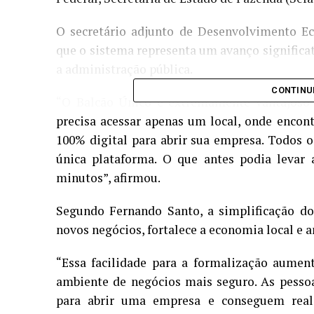
O secretário adjunto de Desenvolvimento E
que o sistema representa um avanço significa
a administração pública.
CONTINU
“O Balcão Único é extremamente vantajoso p
precisa acessar apenas um local, onde encon
100% digital para abrir sua empresa. Todos 
única plataforma. O que antes podia levar 
minutos”, afirmou.
Segundo Fernando Santo, a simplificação do
novos negócios, fortalece a economia local e 
“Essa facilidade para a formalização aume
ambiente de negócios mais seguro. As pesso
para abrir uma empresa e conseguem real