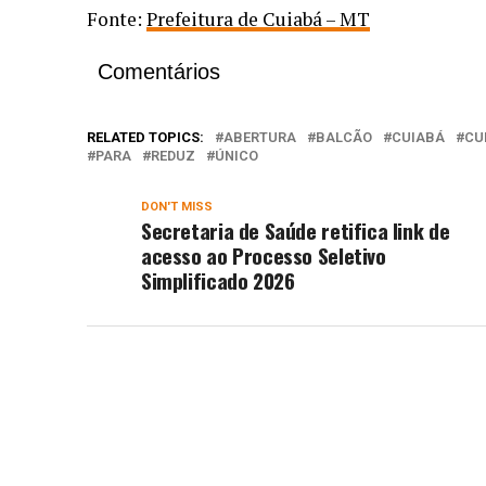
Fonte:
Prefeitura de Cuiabá – MT
Comentários
RELATED TOPICS:
ABERTURA
BALCÃO
CUIABÁ
CU
PARA
REDUZ
ÚNICO
DON'T MISS
Secretaria de Saúde retifica link de
acesso ao Processo Seletivo
Simplificado 2026