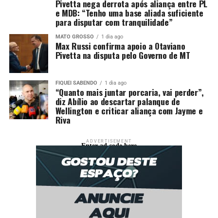
Pivetta nega derrota após aliança entre PL
e MDB: “Tenho uma base aliada suficiente
Galeria de Fotos
(4 fotos)
para disputar com tranquilidade”
MATO GROSSO
1 dia ago
Max Russi confirma apoio a Otaviano
Pivetta na disputa pelo Governo de MT
Fonte:
Prefeitura de Várzea Grande – MT
FIQUEI SABENDO
1 dia ago
“Quanto mais juntar porcaria, vai perder”,
Comentários
diz Abílio ao descartar palanque de
Wellington e criticar aliança com Jayme e
Riva
RELATED TOPICS:
ANOS
ATIVIDADES
CELEBRAM
CULTURAIS
DESTAQUE
ESCOLARES
GRANDE
SAÚDE
ADVERTISEMENT
UNIDADES
VÁRZEA
Enter ad code here
UP NEXT
Terceira noite da ExpoVG reúne mais de 30 mil pessoas e
consagra tradição do rodeio
DON'T MISS
Prefeitura de Várzea Grande homologa resultado do
processo seletivo