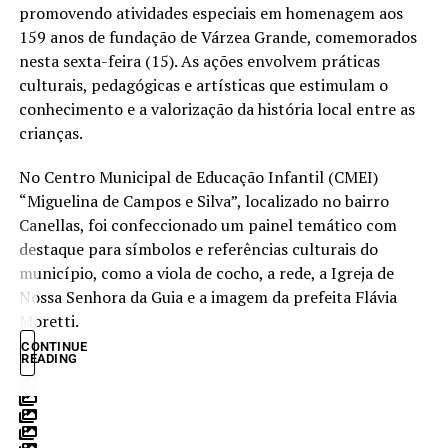
promovendo atividades especiais em homenagem aos
159 anos de fundação de Várzea Grande, comemorados
nesta sexta-feira (15). As ações envolvem práticas
culturais, pedagógicas e artísticas que estimulam o
conhecimento e a valorização da história local entre as
crianças.
No Centro Municipal de Educação Infantil (CMEI)
“Miguelina de Campos e Silva”, localizado no bairro
Canellas, foi confeccionado um painel temático com
destaque para símbolos e referências culturais do
município, como a viola de cocho, a rede, a Igreja de
Nossa Senhora da Guia e a imagem da prefeita Flávia
Moretti.
CONTINUE
READING
De acordo com a diretora da unidade, Nazaré Amaral, as
datas comemorativas fazem parte do planejamento
pedagógico e são trabalhadas de forma contínua em sala
de aula. “O aniversário de Várzea Grande é um tema que