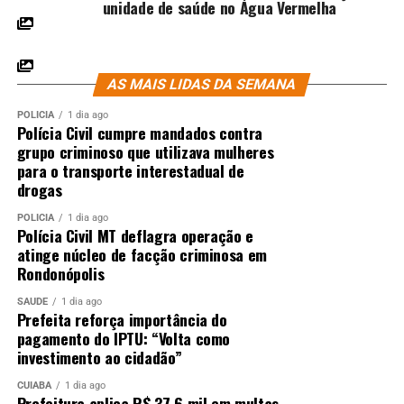
unidade de saúde no Água Vermelha
AS MAIS LIDAS DA SEMANA
POLÍCIA
1 dia ago
Polícia Civil cumpre mandados contra
grupo criminoso que utilizava mulheres
para o transporte interestadual de
drogas
POLÍCIA
1 dia ago
Polícia Civil MT deflagra operação e
atinge núcleo de facção criminosa em
Rondonópolis
SAÚDE
1 dia ago
Prefeita reforça importância do
pagamento do IPTU: “Volta como
investimento ao cidadão”
CUIABÁ
1 dia ago
Prefeitura aplica R$ 37,6 mil em multas