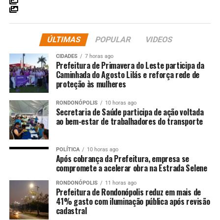
estamos abordando ao longo de toda a semana. A ideia
do painel surgiu como uma forma de reforçar esse
aprendizado, principalmente por meio da oralidade,
ÚLTIMAS
POPULAR
VIDEOS
para que as crianças compreendam a importância de
conhecer a história da cidade onde vivem”, explicou.
CIDADES
7 horas ago
Prefeitura de Primavera do Leste participa da
Caminhada do Agosto Lilás e reforça rede de
A diretora também destacou o envolvimento dos alunos
proteção às mulheres
na construção do painel. “As crianças participaram
ativamente, inclusive pintando a viola de cocho, que é
RONDONÓPOLIS
10 horas ago
um importante símbolo da nossa cultura. Além disso,
Secretaria de Saúde participa de ação voltada
ao bem-estar de trabalhadores do transporte
estamos realizando apresentações de danças típicas ao
longo da semana. O painel ficará exposto durante o mês
de maio para apreciação da comunidade escolar”,
POLÍTICA
10 horas ago
completou.
Após cobrança da Prefeitura, empresa se
compromete a acelerar obra na Estrada Selene
No CMEI “Doralice Silva Cardoso”, no bairro Novo
RONDONÓPOLIS
11 horas ago
Mundo, os alunos também participam de atividades
Prefeitura de Rondonópolis reduz em mais de
41% gasto com iluminação pública após revisão
voltadas à valorização da cultura local e às
cadastral
comemorações do aniversário do município. A unidade