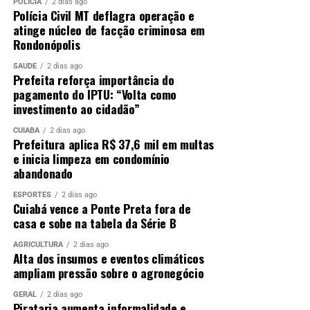
POLÍCIA
2 dias ago
Polícia Civil MT deflagra operação e
atinge núcleo de facção criminosa em
Rondonópolis
SAÚDE
2 dias ago
Prefeita reforça importância do
pagamento do IPTU: “Volta como
investimento ao cidadão”
CUIABÁ
2 dias ago
Prefeitura aplica R$ 37,6 mil em multas
e inicia limpeza em condomínio
abandonado
ESPORTES
2 dias ago
Cuiabá vence a Ponte Preta fora de
casa e sobe na tabela da Série B
AGRICULTURA
2 dias ago
Alta dos insumos e eventos climáticos
ampliam pressão sobre o agronegócio
GERAL
2 dias ago
Pirataria aumenta informalidade e