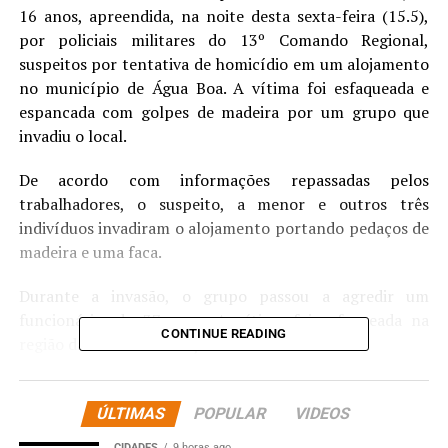
16 anos, apreendida, na noite desta sexta-feira (15.5),
por policiais militares do 13º Comando Regional,
suspeitos por tentativa de homicídio em um alojamento
no município de Água Boa. A vítima foi esfaqueada e
espancada com golpes de madeira por um grupo que
invadiu o local.
De acordo com informações repassadas pelos
trabalhadores, o suspeito, a menor e outros três
indivíduos invadiram o alojamento portando pedaços de
madeira e uma faca.
Durante a invasão, o grupo passou a agredir um
funcionário, de 37 anos. A vítima foi esfaqueada na
CONTINUE READING
região das costas e cabeça.
O homem conseguiu fugir e correu até uma delegacia,
onde também foi socorrido por uma equipe do Corpo de
ÚLTIMAS
POPULAR
VIDEOS
Bombeiros. A vítima apresentava falas desconexas,
CIDADES
9 horas ago