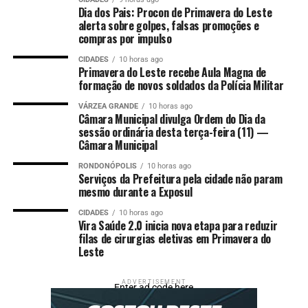
possivelmente por uso de entorpecentes.
Dia dos Pais: Procon de Primavera do Leste
alerta sobre golpes, falsas promoções e
compras por impulso
Diante dos fatos, os policiais militares reforçaram o
patrulhamento tático por todo município e localizaram
CIDADES
10 horas ago
apenas dois suspeitos até o momento.
Primavera do Leste recebe Aula Magna de
formação de novos soldados da Polícia Militar
As equipes mantém buscas pelos demais integrantes da
VÁRZEA GRANDE
10 horas ago
quadrilha.
Câmara Municipal divulga Ordem do Dia da
sessão ordinária desta terça-feira (11) —
Câmara Municipal
Disque-denúncia
RONDONÓPOLIS
10 horas ago
Serviços da Prefeitura pela cidade não param
A sociedade pode contribuir com as ações da Polícia
mesmo durante a Exposul
Militar de qualquer cidade do Estado, sem precisar se
identificar, por meio do 190 ou 0800.065.3939.
CIDADES
10 horas ago
Vira Saúde 2.0 inicia nova etapa para reduzir
filas de cirurgias eletivas em Primavera do
Fonte:
PM MT – MT
Leste
Comentários
ADVERTISEMENT
Enter ad code here