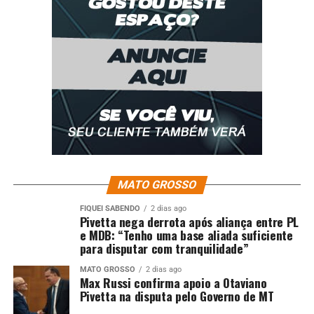
RELATED TOPICS:
ADOLESCENTE
ALOJAMENTO
DESTAQUE
DETIDOS
HOMEM
HOMICÍDIO
POLÍCIA
POLICIA-MT
POR
SÃO
SUSPEITOS
TENTATIVA
UP NEXT
Polícia Militar prende homem por tentativa de
feminicídio em Barra do Garças
DON'T MISS
Polícia Civil prende homem que agrediu companheira
adolescente em Várzea Grande
MATO GROSSO
FIQUEI SABENDO
2 dias ago
Pivetta nega derrota após aliança entre PL
e MDB: “Tenho uma base aliada suficiente
para disputar com tranquilidade”
MATO GROSSO
2 dias ago
Max Russi confirma apoio a Otaviano
Pivetta na disputa pelo Governo de MT