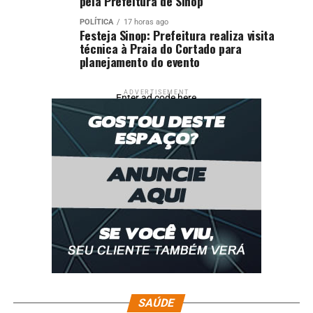
pela Prefeitura de Sinop
POLÍTICA
17 horas ago
Festeja Sinop: Prefeitura realiza visita
técnica à Praia do Cortado para
planejamento do evento
ADVERTISEMENT
Enter ad code here
SAÚDE