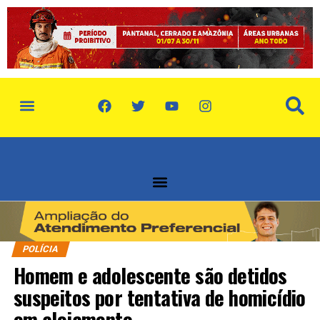
política de privacidade
quem somos
POLÍCIA
Homem e adolescente são detidos
suspeitos por tentativa de homicídio
em alojamento