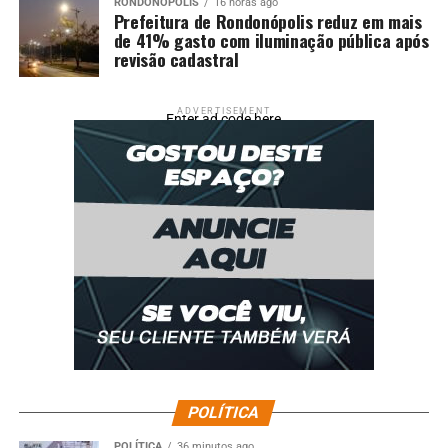
RONDONÓPOLIS
16 horas ago
Prefeitura de Rondonópolis reduz em mais
de 41% gasto com iluminação pública após
revisão cadastral
ADVERTISEMENT
Enter ad code here
POLÍTICA
POLÍTICA
36 minutos ago