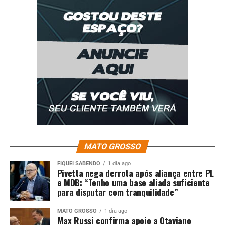
Um post compartilhado por Thais Fersoza (@tatafersoza)
O post
Thais Fersoza celebra 42 anos com festa
intimista e declarações de amor da família
apareceu
primeiro em
TOP FAMOSOS
.
MATO GROSSO
FIQUEI SABENDO
1 dia ago
Pivetta nega derrota após aliança entre PL
e MDB: “Tenho uma base aliada suficiente
Comentários
para disputar com tranquilidade”
MATO GROSSO
1 dia ago
RELATED TOPICS:
AMOR
ANOS
CELEBRA
DECLARAÇÕES
Max Russi confirma apoio a Otaviano
DESTAQUE
ENTRETENIMENTO
FAMÍLIA
FERSOZA
FESTA