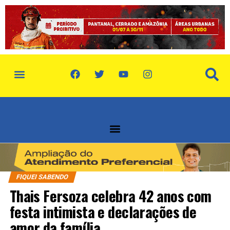
política de privacidade
quem somos
FIQUEI SABENDO
Thais Fersoza celebra 42 anos com
festa intimista e declarações de
amor da família