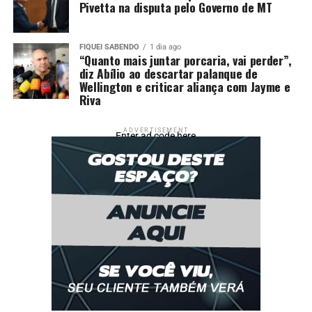
Pivetta na disputa pelo Governo de MT
INTIMISTA
THAIS
UP NEXT
Daniella Cicarelli exibe rotina fitness e impressiona com
FIQUEI SABENDO
1 dia ago
“Quanto mais juntar porcaria, vai perder”,
treino ao ar livre
diz Abílio ao descartar palanque de
Wellington e criticar aliança com Jayme e
DON'T MISS
Riva
Michel Teló se declara para Thais Fersoza em
aniversário e emociona fãs: ‘Rainha’
ADVERTISEMENT
Enter ad code here