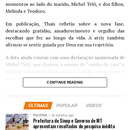
momentos ao lado do marido,
Michel Teló
, e dos filhos,
Melinda e Teodoro.
Em publicação, Thais refletiu sobre a nova fase,
destacando gratidão, amadurecimento e orgulho das
escolhas que fez ao longo da vida. A atriz também
afirmou se sentir guiada por Deus em sua trajetória.
A data ainda contou com uma declaração apaixonada de
Michel Teló, que chamou a esposa de “rainha da casa” e
exaltou sua importância para a família, celebrando o
amor e a parceria dos dois.
CONTINUE READING
ÚLTIMAS
POPULAR
VIDEOS
POLÍTICA
36 minutos ago
Prefeitura de Sinop e Governo de MT
apresentam resultados de pesquisa inédita