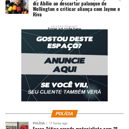
diz Abílio ao descartar palanque de
Wellington e criticar aliança com Jayme e
Riva
ADVERTISEMENT
Enter ad code here
POLÍCIA
POLÍCIA
11 horas ago
Força Tática prende motociclista com 31