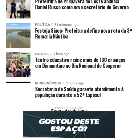
Prefeitura de Primavera do Leste anuncia
Daniel Russo como novo secretário de Governo
Fonte:
PRF – MT
POLÍTICA
51 minutos ago
Comentários
Festeja Sinop: Prefeitura define nova rota da 3ª
Romaria Náutica
RELATED TOPICS:
APREENDE
AVALIADA
BR364
CARGA
DESTAQUE
GROSSO
LUBRIFICANTE
MATO
MIL
ÓLEO
CIDADES
1 hora ago
POLÍCIA
POLICIA-MT
PRF
Teatro educativo reúne mais de 130 crianças
em Diamantino no Dia Nacional de Cooperar
UP NEXT
Polícia Militar salva vida de criança de 7 anos
engasgada com moeda em Glória D’oeste
RONDONÓPOLIS
2 horas ago
Secretaria de Saúde garante atendimento à
DON'T MISS
população durante a 52ª Exposul
PM resgata adolescente vítima de sequestro e tortura e
prende dois faccionados em Cáceres
ADVERTISEMENT
Enter ad code here