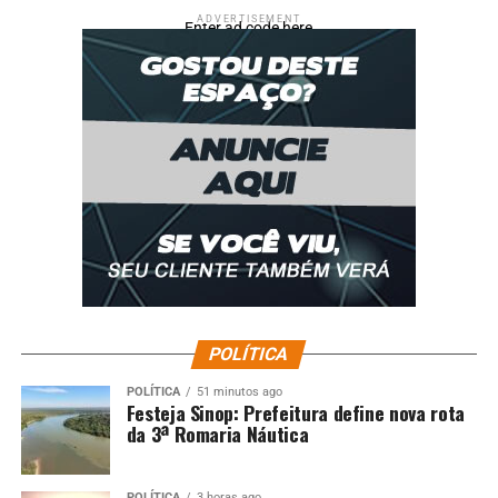
ADVERTISEMENT
Enter ad code here
POLÍTICA
POLÍTICA
51 minutos ago
Festeja Sinop: Prefeitura define nova rota
da 3ª Romaria Náutica
POLÍTICA
3 horas ago