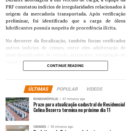
PRF constatou indícios de irregularidades relacionados à
origem da mercadoria transportada. Após verificação
preliminar, foi identificado que a carga de óleos
lubrificantes possuía suspeita de procedência ilícita.
No decorrer da fiscalização, também foram verificados
outros indícios de crimes, entre eles adulteração de
sinal identificador de veículo automotor, receptação de
carga e embriaguez ao volante.
CONTINUE READING
O veículo, a carga e o condutor foram encaminhados
para os procedimentos cabíveis, e a ocorrência segue
sob apuração para confirmação dos fatos e adoção das
ÚLTIMAS
POPULAR
VIDEOS
medidas legais pertinentes.
RONDONÓPOLIS
47 minutos ago
Prazo para atualização cadastral do Residencial
A Polícia Rodoviária Federal segue atuando de forma
Celina Bezerra termina no próximo dia 11
permanente no enfrentamento à criminalidade e na
promoção da segurança pública, contribuindo para a
CIDADES
50 minutos ago
proteção da sociedade nas rodovias federais.