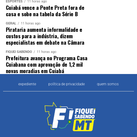
ESPORTES
11 horas ago
Cuiabá vence a Ponte Preta fora de
casa e sobe na tabela da Série B
GERAL
11 horas ago
Pirataria aumenta informalidade e
custos para a indústria, dizem
especialistas em debate na Câmara
FIQUEI SABENDO
11 horas ago
Prefeitura avança no Programa Casa
Cuiabana com aprovação de 1,2 mil
novas moradias em Cuiabá
expediente
política de privacidade
quem somos