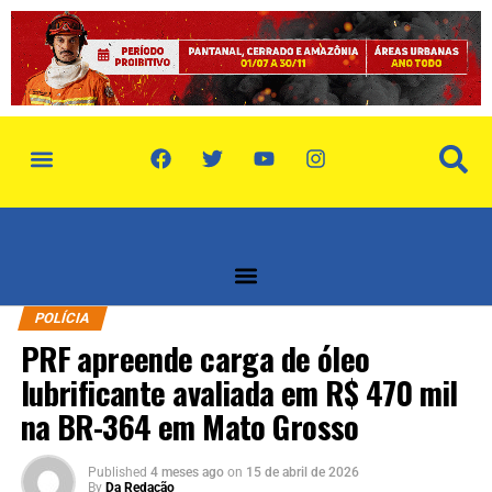
política de privacidade
quem somos
POLÍCIA
PRF apreende carga de óleo
lubrificante avaliada em R$ 470 mil
na BR-364 em Mato Grosso
Published
4 meses ago
on
15 de abril de 2026
By
Da Redação