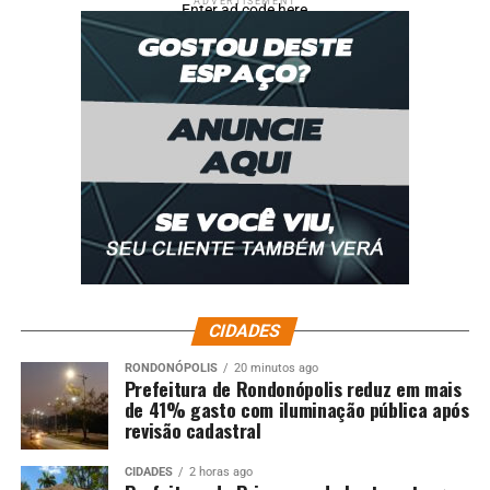
ADVERTISEMENT
Enter ad code here
CIDADES
RONDONÓPOLIS
20 minutos ago
Prefeitura de Rondonópolis reduz em mais
de 41% gasto com iluminação pública após
revisão cadastral
CIDADES
2 horas ago