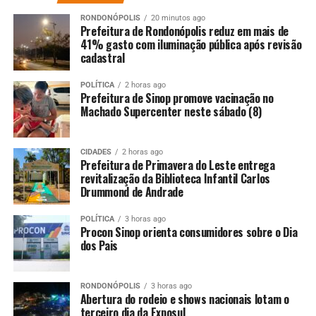
cidade. Quando temos a oportunidade de contribuir com
RONDONÓPOLIS
20 minutos ago
Cuiabá, seja no social, no trabalho ou na vida pública,
Prefeitura de Rondonópolis reduz em mais de
isso ganha ainda mais valor. É uma cidade que encanta e
41% gasto com iluminação pública após revisão
cadastral
que aprendemos a amar”, declarou.
POLÍTICA
2 horas ago
Em nome dos homenageados, Emília Derquin, natural do
Prefeitura de Sinop promove vacinação no
Rio Grande do Sul, foi uma das que discursaram. Ela
Machado Supercenter neste sábado (8)
relembrou sua trajetória e a construção de vínculos com
a capital.
CIDADES
2 horas ago
Prefeitura de Primavera do Leste entrega
“Receber esse título é muito especial. Cheguei ainda
revitalização da Biblioteca Infantil Carlos
jovem, cresci aqui, construí minha vida e minhas
Drummond de Andrade
amizades. Cuiabá é o lugar onde formei minha história e
POLÍTICA
3 horas ago
onde está o meu coração. Hoje participo de ações sociais
Procon Sinop orienta consumidores sobre o Dia
e tenho uma trajetória construída aqui. Mesmo tendo
dos Pais
outra origem, é aqui que me reconheço e quero
continuar. Tenho certeza de que o sentimento de
RONDONÓPOLIS
3 horas ago
pertencimento é protagonista entre todos neste dia tão
Abertura do rodeio e shows nacionais lotam o
especial. Agora, somos oficialmente cuiabanos”, afirmou.
terceiro dia da Exposul