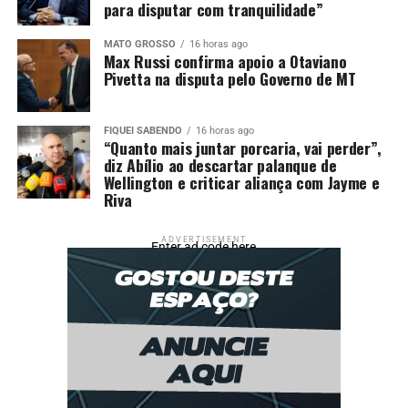
para disputar com tranquilidade”
Projetos sobre acessibilidade são aprovados por
comissão temática
MATO GROSSO
16 horas ago
Max Russi confirma apoio a Otaviano
Pivetta na disputa pelo Governo de MT
FIQUEI SABENDO
16 horas ago
“Quanto mais juntar porcaria, vai perder”,
diz Abílio ao descartar palanque de
Wellington e criticar aliança com Jayme e
Riva
ADVERTISEMENT
Enter ad code here