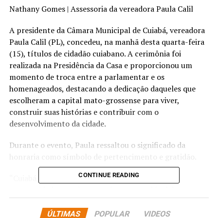
Nathany Gomes | Assessoria da vereadora
Paula Calil
A presidente da Câmara Municipal de Cuiabá, vereadora
Paula Calil (PL), concedeu, na manhã desta quarta-feira
(15), títulos de cidadão cuiabano. A cerimônia foi
realizada na Presidência da Casa e proporcionou um
momento de troca entre a parlamentar e os
homenageados, destacando a dedicação daqueles que
escolheram a capital mato-grossense para viver,
construir suas histórias e contribuir com o
desenvolvimento da cidade.
Durante o evento, Paula ressaltou o significado da
honraria como símbolo de pertencimento e gratidão.
CONTINUE READING
“Cuiabá é a cidade que nos acolhe, que nos dá
oportunidades. Aqui construímos nossa história, nossa
família e desenvolvemos o amor por essa terra. Receber
esse título é reconhecer que vocês fazem parte desta
ÚLTIMAS
POPULAR
VIDEOS