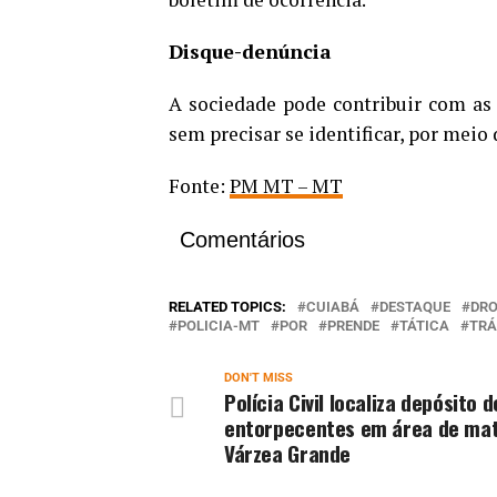
Disque-denúncia
A sociedade pode contribuir com as 
sem precisar se identificar, por meio 
Fonte:
PM MT – MT
Comentários
RELATED TOPICS:
CUIABÁ
DESTAQUE
DR
POLICIA-MT
POR
PRENDE
TÁTICA
TRÁ
DON'T MISS
Polícia Civil localiza depósito d
entorpecentes em área de ma
Várzea Grande