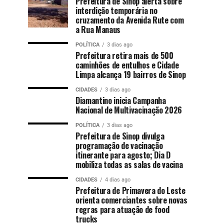
Prefeitura de Sinop alerta sobre
interdição temporária no
cruzamento da Avenida Rute com
a Rua Manaus
POLÍTICA
3 dias ago
Prefeitura retira mais de 500
caminhões de entulhos e Cidade
Limpa alcança 19 bairros de Sinop
CIDADES
3 dias ago
Diamantino inicia Campanha
Nacional de Multivacinação 2026
POLÍTICA
3 dias ago
Prefeitura de Sinop divulga
programação de vacinação
itinerante para agosto; Dia D
mobiliza todas as salas de vacina
CIDADES
4 dias ago
Prefeitura de Primavera do Leste
orienta comerciantes sobre novas
regras para atuação de food
trucks