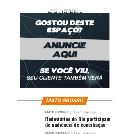
ADVERTISEMENT
Enter ad code here
MATO GROSSO
MATO GROSSO
3 semanas ago
Rodoviários do Rio participam
de audiência de conciliação
MATO GROSSO
3 semanas ago