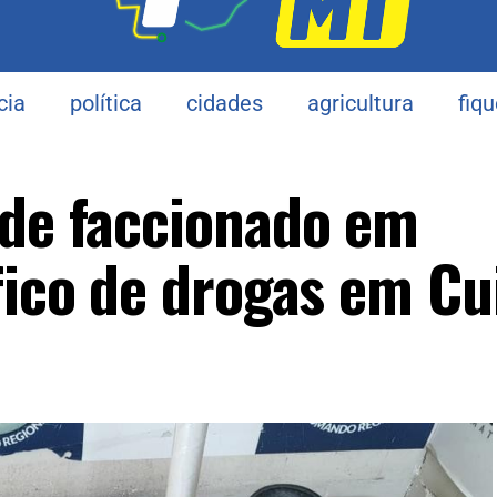
cia
política
cidades
agricultura
fiq
nde faccionado em
áfico de drogas em Cu