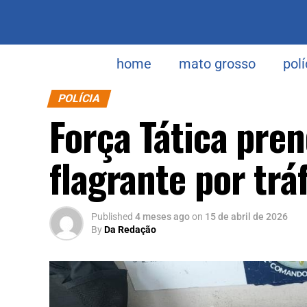
home
mato grosso
polí
POLÍCIA
Força Tática pre
flagrante por tr
Published
4 meses ago
on
15 de abril de 2026
By
Da Redação