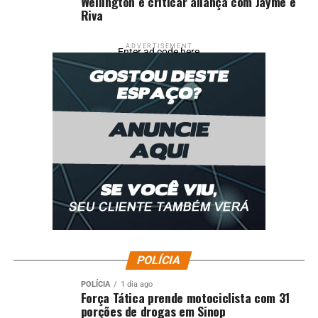
Wellington e criticar aliança com Jayme e
Riva
ADVERTISEMENT
Enter ad code here
POLÍCIA
POLÍCIA
1 dia ago
Força Tática prende motociclista com 31
porções de drogas em Sinop