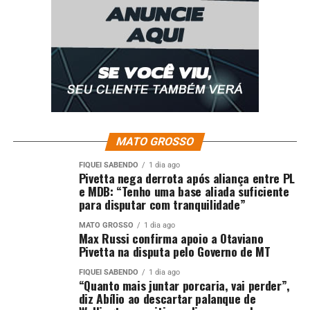
* Supervisão de Roberta Lopes
Fonte: EBC Cultura
Comentários
MATO GROSSO
RELATED TOPICS:
ATÉ
CULTURA
DESTAQUE
INSCRIÇÕES
MARCO
PARA
PRÊMIOJABUTIACADÊMICO
VÃO
FIQUEI SABENDO
1 dia ago
Pivetta nega derrota após aliança entre PL
UP NEXT
e MDB: “Tenho uma base aliada suficiente
PF conclui gestão à frente da Secretaria-Executiva da
para disputar com tranquilidade”
AMERIPOL em cerimônia em Bogotá
MATO GROSSO
1 dia ago
DON'T MISS
Max Russi confirma apoio a Otaviano
FICCO/SC apreende fuzil e prende suspeito de homicídio
Pivetta na disputa pelo Governo de MT
na fronteira do Paraguai
FIQUEI SABENDO
1 dia ago
“Quanto mais juntar porcaria, vai perder”,
diz Abílio ao descartar palanque de