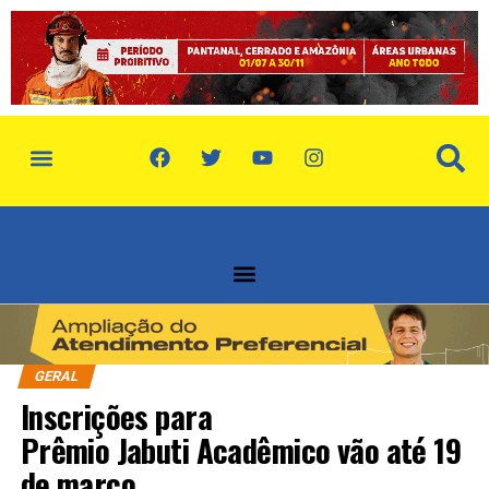
política de privacidade
quem somos
GERAL
Inscrições para
Prêmio Jabuti Acadêmico vão até 19
de março