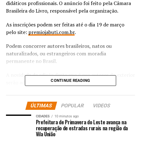
didáticos profissionais. O anúncio foi feito pela Câmara
Brasileira do Livro, responsável pela organização.
As inscrições podem ser feitas até o dia 19 de março
pelo site:
premiojabuti.com.br
.
Podem concorrer autores brasileiros, natos ou
naturalizados, ou estrangeiros com moradia
permanente no Brasil.
A novidade da edição deste ano é que autores do exterior
CONTINUE READING
serão admitidos exclusivamente em coletâneas.
A premiação contempla obras em língua portuguesa,
sejam individuais, coletâneas, dicionários ou
ÚLTIMAS
POPULAR
VIDEOS
enciclopédias, obras didáticas e de divulgação científica,
CIDADES
10 minutos ago
que foram publicadas durante todo o ano de 2025.
Prefeitura de Primavera do Leste avança na
recuperação de estradas rurais na região da
As obras só podem ser inscritas em apenas uma
Vila União
categoria e precisam ter Padrão Internacional de