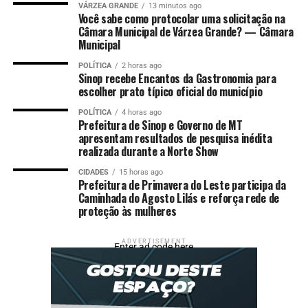
VÁRZEA GRANDE
13 minutos ago
Numeração de Livro e Ficha Catalográfica emitidos no
Você sabe como protocolar uma solicitação na
Câmara Municipal de Várzea Grande? — Câmara
Brasil.
Municipal
O Prêmio Jabuti Acadêmico tem 30 categorias, sendo 27
POLÍTICA
2 horas ago
Sinop recebe Encantos da Gastronomia para
de Ciência e Cultura, as outras três são de Prêmios
escolher prato típico oficial do município
Especiais que incluem tradução, divulgação científica,
ilustração e infografia.
POLÍTICA
4 horas ago
Prefeitura de Sinop e Governo de MT
apresentam resultados de pesquisa inédita
A organização da premiação reforça que obras que
realizada durante a Norte Show
tiverem uso de inteligência artificial identificado serão
desqualificadas.
CIDADES
15 horas ago
Prefeitura de Primavera do Leste participa da
Caminhada do Agosto Lilás e reforça rede de
Os vencedores de cada uma das categorias vão receber
proteção às mulheres
uma estatueta e um prêmio de R$ 5 mil.
ADVERTISEMENT
Enter ad code here
Mais informações sobre o Prêmio Jabuti Acadêmico
estão na página da Câmara Brasileira do Livro, no
endereço:
cbl.org.br
.