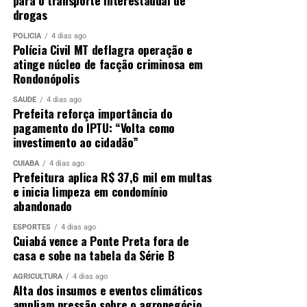
drogas
POLÍCIA
4 dias ago
Polícia Civil MT deflagra operação e
atinge núcleo de facção criminosa em
Rondonópolis
SAÚDE
4 dias ago
Prefeita reforça importância do
pagamento do IPTU: “Volta como
investimento ao cidadão”
CUIABÁ
4 dias ago
Prefeitura aplica R$ 37,6 mil em multas
e inicia limpeza em condomínio
abandonado
ESPORTES
4 dias ago
Cuiabá vence a Ponte Preta fora de
casa e sobe na tabela da Série B
AGRICULTURA
4 dias ago
Alta dos insumos e eventos climáticos
ampliam pressão sobre o agronegócio