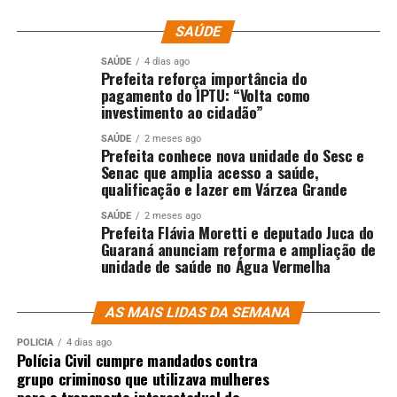
SAÚDE
SAÚDE
4 dias ago
Prefeita reforça importância do
pagamento do IPTU: “Volta como
investimento ao cidadão”
SAÚDE
2 meses ago
Prefeita conhece nova unidade do Sesc e
Senac que amplia acesso a saúde,
qualificação e lazer em Várzea Grande
SAÚDE
2 meses ago
Prefeita Flávia Moretti e deputado Juca do
Guaraná anunciam reforma e ampliação de
unidade de saúde no Água Vermelha
AS MAIS LIDAS DA SEMANA
POLÍCIA
4 dias ago
Polícia Civil cumpre mandados contra
grupo criminoso que utilizava mulheres
para o transporte interestadual de