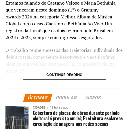
Estamos falando de Caetano Veloso e Maria Bethânia,
que venceram neste domingo (1º) o Grammy
Awards 2026 na categoria Melhor Álbum de Música
Global com o disco Caetano e Bethânia Ao Vivo. Um
registro da turnê que os dois fizeram pelo Brasil em
2024 e 2025, sempre com ingressos esgotados.
O trabalho reúne sucessos das trajetórias individuais dos
dois artistas, como Gente Reconvexo e Vaca Profana,
além de uma versão inédita de Fé, composição de Iza
numa releitura dos irmãos.
CONTINUE READING
Em Los Angeles a apresentadora Dee Dee Bridgewater
recebeu o gramofone dourado pela dupla, já que os dois
não viajaram para os Estados Unidos.
ÚLTIMAS
POPULAR
VIDEOS
CIDADES
12 horas ago
A entrega do prêmio de Melhor Álbum Global aconteceu
Cobertura de placas de obras durante período
na cerimônia que antecede a transmitidas pela TV.
eleitoral é prevista em lei; Prefeitura esclarece
circulação de imagens nas redes sociais