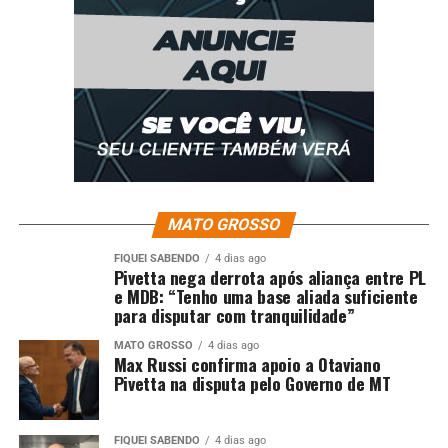
de Londrina/PR
DON'T MISS
PF conclui gestão à frente da Secretaria-Executiva da
AMERIPOL em cerimônia em Bogotá
MATO GROSSO
FIQUEI SABENDO
4 dias ago
Pivetta nega derrota após aliança entre PL
e MDB: “Tenho uma base aliada suficiente
para disputar com tranquilidade”
MATO GROSSO
4 dias ago
Max Russi confirma apoio a Otaviano
Pivetta na disputa pelo Governo de MT
FIQUEI SABENDO
4 dias ago