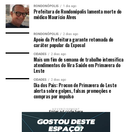
Aqui no Brasil, Caetano estava deitado quando recebeu a
RONDONÓPOLIS
1 dia ago
notícia e ligou para a irmã. Registro divulgado pelas
Prefeitura de Rondonópolis lamenta morte do
redes sociais.
médico Maurício Alves
Para Maria Bethânia, o primeiro Grammy representa a
consagração internacional após décadas de carreira.
RONDONÓPOLIS
2 dias ago
Apoio da Prefeitura garante retomada do
Para o Caetano, já é o terceiro Grammy
caráter popular da Exposul
CIDADES
2 dias ago
Mais um fim de semana de trabalho intensifica
atendimentos do Vira Saúde em Primavera do
Fonte: EBC Cultura
Leste
CIDADES
2 dias ago
Comentários
Dia dos Pais: Procon de Primavera do Leste
alerta sobre golpes, falsas promoções e
compras por impulso
RELATED TOPICS:
ÁLBUM
BETHÂNIA
CAETANO
CULTURA
DESTAQUE
GLOBAL
GRAMMY
LEVAM
MARIA
MELHOR
MÚSICA
ADVERTISEMENT
Enter ad code here
UP NEXT
PF apreende eletrônicos e anabolizantes no aeroporto