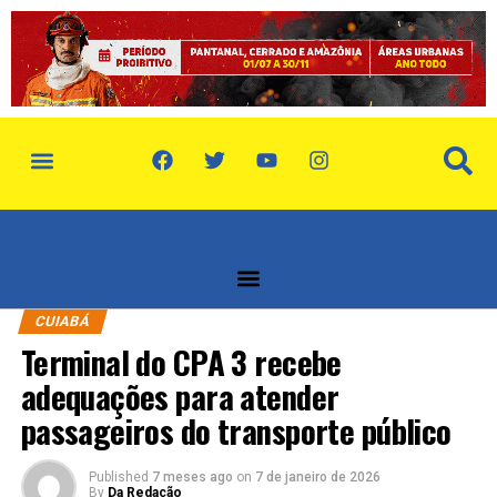
política de privacidade
quem somos
CUIABÁ
Terminal do CPA 3 recebe
adequações para atender
passageiros do transporte público
Published
7 meses ago
on
7 de janeiro de 2026
By
Da Redação