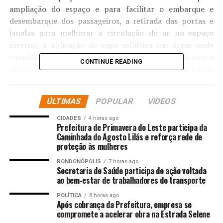
ampliação do espaço e para facilitar o embarque e
desembarque dos passageiros, a retirada das portas e
janelas para melhorar a circulação do ar no espaço
interno, a aplicação de capa asfáltica nas áreas onde
circulam os ônibus e a limpeza das bocas de lobo, com o
CONTINUE READING
objetivo de evitar alagamentos no entorno do terminal.
O trabalho está sendo executado pela Secretaria
Municipal de Infraestrutura e Obras e teve início nesta
ÚLTIMAS
POPULAR
VIDEOS
terça-feira (6).
CIDADES
4 horas ago
A Secretaria Municipal de Mobilidade Urbana e
Prefeitura de Primavera do Leste participa da
Caminhada do Agosto Lilás e reforça rede de
Segurança Pública também está agilizando a aquisição
proteção às mulheres
de circuladores de ar para o terminal. Por conta do
curto prazo para a reabertura, prevista para sábado,
RONDONÓPOLIS
7 horas ago
Secretaria de Saúde participa de ação voltada
pode haver atraso na chegada desse equipamento.
ao bem-estar de trabalhadores do transporte
“A orientação é entregar o espaço em condições
POLÍTICA
8 horas ago
Após cobrança da Prefeitura, empresa se
funcionais, garantindo mais conforto e segurança aos
compromete a acelerar obra na Estrada Selene
passageiros. Estamos concentrando todos os esforços