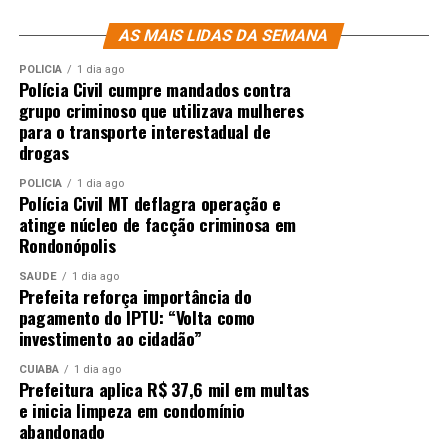
AS MAIS LIDAS DA SEMANA
POLÍCIA
1 dia ago
Polícia Civil cumpre mandados contra
grupo criminoso que utilizava mulheres
para o transporte interestadual de
drogas
POLÍCIA
1 dia ago
Polícia Civil MT deflagra operação e
atinge núcleo de facção criminosa em
Rondonópolis
SAÚDE
1 dia ago
Prefeita reforça importância do
pagamento do IPTU: “Volta como
investimento ao cidadão”
CUIABÁ
1 dia ago
Prefeitura aplica R$ 37,6 mil em multas
e inicia limpeza em condomínio
abandonado