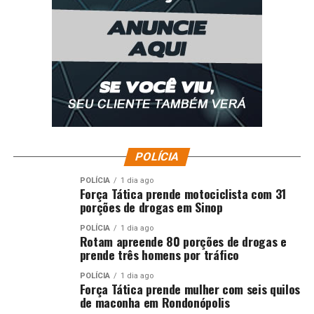
DON'T MISS
Após articulação de Paula Calil, obras de asfalto
avançam no Jardim Presidente II e Residencial Coxipó
POLÍCIA
POLÍCIA
1 dia ago
Força Tática prende motociclista com 31
porções de drogas em Sinop
POLÍCIA
1 dia ago
Rotam apreende 80 porções de drogas e
prende três homens por tráfico
POLÍCIA
1 dia ago
Força Tática prende mulher com seis quilos
de maconha em Rondonópolis