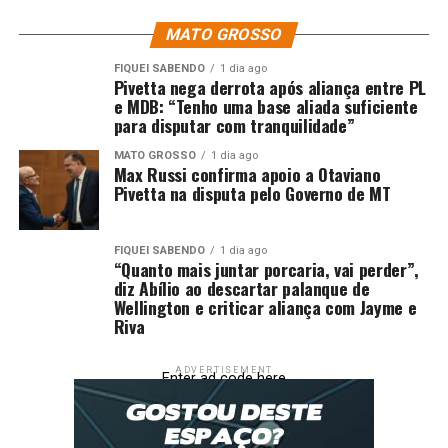
necessárias para iniciar o atendimento ao público já no
MATO GROSSO
próximo sábado, dia 10.
FIQUEI SABENDO
1 dia ago
Pivetta nega derrota após aliança entre PL
Trata-se de uma obra que estava parada desde a gestão
e MDB: “Tenho uma base aliada suficiente
passada, mas que não foi concluída por falta de
para disputar com tranquilidade”
orçamento. Na atual gestão, o contrato foi finalizado
pela administração municipal.
MATO GROSSO
1 dia ago
Max Russi confirma apoio a Otaviano
Pivetta na disputa pelo Governo de MT
Fonte:
Prefeitura de Cuiabá – MT
Comentários
FIQUEI SABENDO
1 dia ago
“Quanto mais juntar porcaria, vai perder”,
diz Abílio ao descartar palanque de
Wellington e criticar aliança com Jayme e
RELATED TOPICS:
ADEQUAÇÕES
ATENDER
CPA
CUIABÁ
Riva
CUIABA..CBA
DESTAQUE
PARA
PASSAGEIROS
PÚBLICO
RECEBE
TERMINAL
TRANSPORTE
ADVERTISEMENT
Enter ad code here
UP NEXT
Prefeitura de Cuiabá dobra sorteios e premia cuiabanos
em R$ 1,2 milhão em 2025