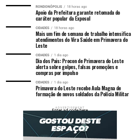
RONDONÓPOLIS
18 horas ago
Apoio da Prefeitura garante retomada do
caráter popular da Exposul
CIDADES
18 horas ago
Mais um fim de semana de trabalho intensifica
atendimentos do Vira Saúde em Primavera do
Leste
CIDADES
1 dia ago
Dia dos Pais: Procon de Primavera do Leste
alerta sobre golpes, falsas promoções e
compras por impulso
CIDADES
1 dia ago
Primavera do Leste recebe Aula Magna de
formação de novos soldados da Polícia Militar
Comentários
ADVERTISEMENT
Enter ad code here
RELATED TOPICS:
ANA
APÓS
CASTELA
DESTAQUE
ELOGIA
ENTRETENIMENTO
FELIPE
FIM
LINDA
NAMORO
POLIANA
ROCHA
ZÉ