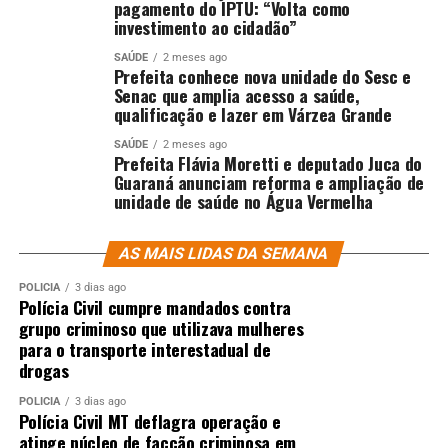
pagamento do IPTU: “Volta como
investimento ao cidadão”
SAÚDE
2 meses ago
Prefeita conhece nova unidade do Sesc e
Senac que amplia acesso a saúde,
qualificação e lazer em Várzea Grande
SAÚDE
2 meses ago
Prefeita Flávia Moretti e deputado Juca do
Guaraná anunciam reforma e ampliação de
unidade de saúde no Água Vermelha
AS MAIS LIDAS DA SEMANA
POLÍCIA
3 dias ago
Polícia Civil cumpre mandados contra
grupo criminoso que utilizava mulheres
para o transporte interestadual de
drogas
POLÍCIA
3 dias ago
Polícia Civil MT deflagra operação e
atinge núcleo de facção criminosa em