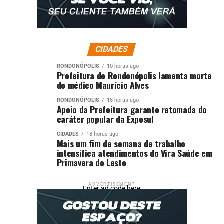
CIDADES
RONDONÓPOLIS
10 horas ago
Prefeitura de Rondonópolis lamenta morte
do médico Maurício Alves
RONDONÓPOLIS
18 horas ago
Apoio da Prefeitura garante retomada do
caráter popular da Exposul
CIDADES
18 horas ago
Mais um fim de semana de trabalho
intensifica atendimentos do Vira Saúde em
Primavera do Leste
ADVERTISEMENT
Enter ad code here