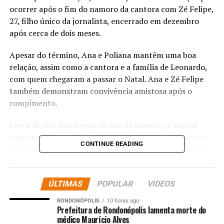
ocorrer após o fim do namoro da cantora com Zé Felipe,
27, filho único da jornalista, encerrado em dezembro
após cerca de dois meses.
Apesar do término, Ana e Poliana mantêm uma boa
relação, assim como a cantora e a família de Leonardo,
com quem chegaram a passar o Natal. Ana e Zé Felipe
também demonstram convivência amistosa após o
rompimento.
Cerca de dez dias depois do fim do namoro, o cantor
participou do navio temático da Boiadeira. No palco, os
CONTINUE READING
dois cantaram juntos e trocaram brincadeiras, com Zé
dizendo ter sido “humilhado” pela ex. “Tá merecendo”,
respondeu Ana, em tom descontraído.
ÚLTIMAS
POPULAR
VIDEOS
RONDONÓPOLIS
10 horas ago
Prefeitura de Rondonópolis lamenta morte do
médico Maurício Alves