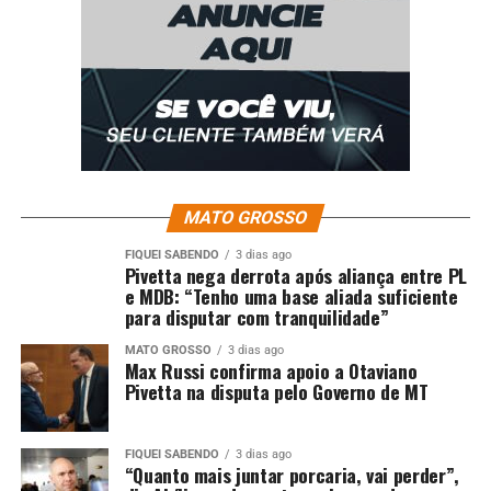
UP NEXT
Adriane Galisteu confirma presença no desfile da
Portela no Carnaval 2026
DON'T MISS
Eliana relembra filme e curte reta final das férias em
família no México: ‘Quem lembra?’
MATO GROSSO
FIQUEI SABENDO
3 dias ago
Pivetta nega derrota após aliança entre PL
e MDB: “Tenho uma base aliada suficiente
para disputar com tranquilidade”
MATO GROSSO
3 dias ago
Max Russi confirma apoio a Otaviano
Pivetta na disputa pelo Governo de MT
FIQUEI SABENDO
3 dias ago
“Quanto mais juntar porcaria, vai perder”,