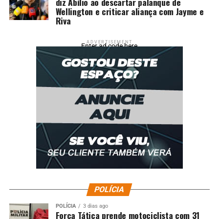
diz Abílio ao descartar palanque de
Wellington e criticar aliança com Jayme e
Riva
ADVERTISEMENT
Enter ad code here
POLÍCIA
POLÍCIA
3 dias ago
Força Tática prende motociclista com 31