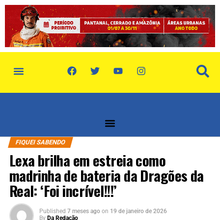
política de privacidade
quem somos
FIQUEI SABENDO
Lexa brilha em estreia como
madrinha de bateria da Dragões da
Real: ‘Foi incrível!!!’
Published
7 meses ago
on
19 de janeiro de 2026
By
Da Redação