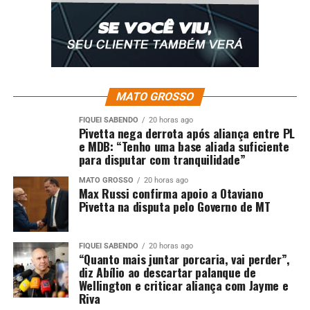
MATO GROSSO
FIQUEI SABENDO
20 horas ago
Pivetta nega derrota após aliança entre PL
Um post compartilhado por Lexa (@lexa)
e MDB: “Tenho uma base aliada suficiente
para disputar com tranquilidade”
O post
Lexa brilha em estreia como madrinha de bateria
MATO GROSSO
20 horas ago
da Dragões da Real: ‘Foi incrível!!!’
apareceu primeiro
Max Russi confirma apoio a Otaviano
em
TOP FAMOSOS
.
Pivetta na disputa pelo Governo de MT
FIQUEI SABENDO
20 horas ago
“Quanto mais juntar porcaria, vai perder”,
diz Abílio ao descartar palanque de
Comentários
Wellington e criticar aliança com Jayme e
Riva