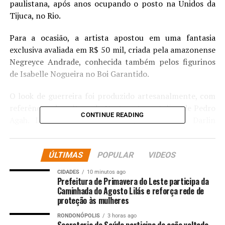
paulistana, após anos ocupando o posto na Unidos da
Tijuca, no Rio.
Para a ocasião, a artista apostou em uma fantasia
exclusiva avaliada em R$ 50 mil, criada pela amazonense
Negreyce Andrade, conhecida também pelos figurinos
de Isabelle Nogueira no Boi Garantido.
O look de guerreira foi produzido artesanalmente, com
referências da cultura do Norte, e teve styling de Pedro
CONTINUE READING
Agah. Lexa ainda recebeu o apoio da mãe, Darlin
Ferrattry, e da irmã, a cantora Wenny, que
acompanharam de perto o retorno da artista ao
ÚLTIMAS
POPULAR
VIDEOS
Carnaval.
CIDADES
10 minutos ago
Prefeitura de Primavera do Leste participa da
Caminhada do Agosto Lilás e reforça rede de
proteção às mulheres
RONDONÓPOLIS
3 horas ago
Secretaria de Saúde participa de ação voltada