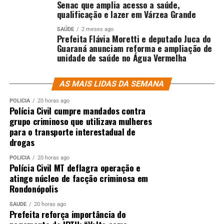
Senac que amplia acesso a saúde,
qualificação e lazer em Várzea Grande
SAÚDE
2 meses ago
Prefeita Flávia Moretti e deputado Juca do
Guaraná anunciam reforma e ampliação de
unidade de saúde no Água Vermelha
AS MAIS LIDAS DA SEMANA
POLÍCIA
20 horas ago
Polícia Civil cumpre mandados contra
grupo criminoso que utilizava mulheres
para o transporte interestadual de
drogas
POLÍCIA
20 horas ago
Polícia Civil MT deflagra operação e
atinge núcleo de facção criminosa em
Rondonópolis
SAÚDE
20 horas ago
Prefeita reforça importância do