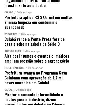
pagamento do IPTU: “Volta como
investimento ao cidadão”
CUIABÁ
20 horas ago
Prefeitura aplica R$ 37,6 mil em multas
e inicia limpeza em condomínio
abandonado
ESPORTES
20 horas ago
Cuiabá vence a Ponte Preta fora de
casa e sobe na tabela da Série B
AGRICULTURA
20 horas ago
Alta dos insumos e eventos climáticos
ampliam pressão sobre o agronegócio
FIQUEI SABENDO
20 horas ago
Prefeitura avança no Programa Casa
Cuiabana com aprovação de 1,2 mil
novas moradias em Cuiabá
GERAL
20 horas ago
Pirataria aumenta informalidade e
custos para a indústria, dizem
especialistas em debate na Câmara