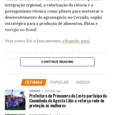
integração regional, a valorização da ciência e o
protagonismo técnico como pilares para sustentar o
desenvolvimento do agronegócio no Cerrado, região
estratégica para a produção de alimentos, fibras e
energia no Brasil.
Veja como foi o lançamento,
clicando aqui
.
O Fórum nasce da união da Associação dos Engenheiros
Agrônomos de Goiás (AEAGO), da Associação dos
CONTINUE READING
Engenheiros Agrônomos do Distrito Federal (AEA-DF),
da Associação dos Engenheiros Agrônomos de Mato
Grosso do Sul (AEAMS) e da Federação dos Engenheiros
ÚLTIMAS
POPULAR
VIDEOS
Agrônomos do Estado de Mato Grosso (Feagro-MT).
Juntas, as entidades representam um território que
CIDADES
10 horas ago
concentra parte relevante da produção nacional de
Prefeitura de Primavera do Leste participa da
Caminhada do Agosto Lilás e reforça rede de
grãos, carnes e bioenergia, além de desempenhar papel
proteção às mulheres
central na expansão da fronteira agrícola brasileira nas
últimas décadas.