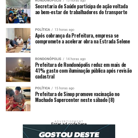
RONDONÓPOLIS
13 horas ago
Secretaria de Saúde participa de ação voltada
ao bem-estar de trabalhadores do transporte
O Cerrado, eixo central do manifesto, é hoje a principal
fronteira produtiva do agronegócio brasileiro. O bioma
responde por mais de 50% da produção nacional de
POLÍTICA
13 horas ago
grãos, concentra a maior parte da expansão agrícola das
Após cobrança da Prefeitura, empresa se
compromete a acelerar obra na Estrada Selene
últimas décadas e abriga cadeias estratégicas como soja,
milho, algodão, carnes e bioenergia. Ao mesmo tempo, é
uma região marcada por desafios estruturais — pressão
RONDONÓPOLIS
14 horas ago
ambiental, logística deficiente, mudanças climáticas e
Prefeitura de Rondonópolis reduz em mais de
41% gasto com iluminação pública após revisão
crescente exigência por sustentabilidade — que exigem
cadastral
planejamento técnico, ciência aplicada e articulação
institucional de longo prazo.
POLÍTICA
15 horas ago
Prefeitura de Sinop promove vacinação no
Nesse contexto, o manifesto dos engenheiros
Machado Supercenter neste sábado (8)
agrônomos do Brasil Central ganha relevância ao
reposicionar a Agronomia como vetor estratégico do
desenvolvimento regional. O documento não se limita à
ADVERTISEMENT
Enter ad code here
defesa corporativa da profissão, mas propõe um papel
ativo dos agrônomos na mediação entre produção,