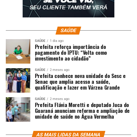
SAÚDE
SAÚDE
1 dia ago
Prefeita reforça importância do
Fonte:
Pensar Agro
pagamento do IPTU: “Volta como
investimento ao cidadão”
;
SAÚDE
2 meses ago
Prefeita conhece nova unidade do Sesc e
Comentários
Senac que amplia acesso a saúde,
qualificação e lazer em Várzea Grande
RELATED TOPICS:
AGRICULTURA
AGRO
AGRÔNOMOS
SAÚDE
2 meses ago
CERRADO
DEFENDEM
DESTAQUE
FORTALECER
LANÇAM
Prefeita Flávia Moretti e deputado Juca do
MANIFESTO
PARA
UNIÃO
Guaraná anunciam reforma e ampliação de
unidade de saúde no Água Vermelha
UP NEXT
Balanço mostra que Estado lidera exportações
brasileiras de carne bovina
AS MAIS LIDAS DA SEMANA