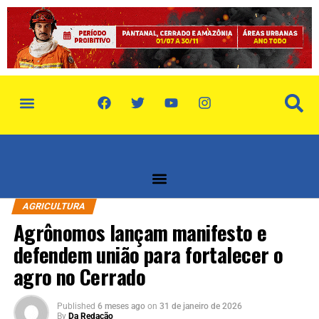
política de privacidade
quem somos
AGRICULTURA
Agrônomos lançam manifesto e
defendem união para fortalecer o
agro no Cerrado
Published
6 meses ago
on
31 de janeiro de 2026
By
Da Redação