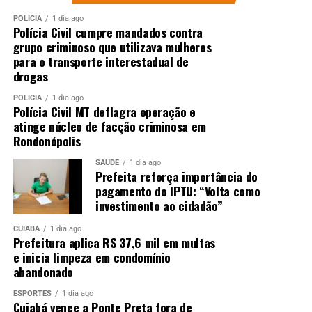
DON'T MISS
Pesquisa aponta ganhos para pequenos produtores,
POLÍCIA
1 dia ago
Polícia Civil cumpre mandados contra
enquanto Europa suspende o açúcar
grupo criminoso que utilizava mulheres
para o transporte interestadual de
drogas
POLÍCIA
1 dia ago
Polícia Civil MT deflagra operação e
atinge núcleo de facção criminosa em
Rondonópolis
SAÚDE
1 dia ago
Prefeita reforça importância do
pagamento do IPTU: “Volta como
investimento ao cidadão”
CUIABÁ
1 dia ago
Prefeitura aplica R$ 37,6 mil em multas
e inicia limpeza em condomínio
abandonado
ESPORTES
1 dia ago
Cuiabá vence a Ponte Preta fora de