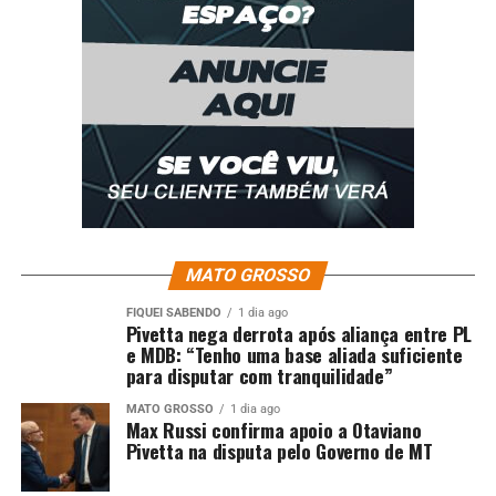
conservação ambiental e competitividade econômica.
MATO GROSSO
FIQUEI SABENDO
1 dia ago
Pivetta nega derrota após aliança entre PL
DEFESA – Ao assumir o Cerrado como território-
e MDB: “Tenho uma base aliada suficiente
símbolo, o Fórum sinaliza que o futuro do agro
para disputar com tranquilidade”
brasileiro passa, necessariamente, por decisões técnicas
MATO GROSSO
1 dia ago
qualificadas, integração regional e valorização do
Max Russi confirma apoio a Otaviano
conhecimento científico como base para segurança
Pivetta na disputa pelo Governo de MT
alimentar, inovação e crescimento sustentável.