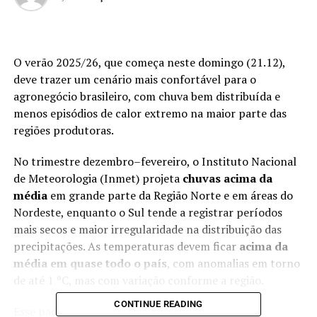
O verão 2025/26, que começa neste domingo (21.12),
deve trazer um cenário mais confortável para o
agronegócio brasileiro, com chuva bem distribuída e
menos episódios de calor extremo na maior parte das
regiões produtoras.
No trimestre dezembro–fevereiro, o Instituto Nacional
de Meteorologia (Inmet) projeta
chuvas acima da
média
em grande parte da Região Norte e em áreas do
Nordeste, enquanto o Sul tende a registrar períodos
mais secos e maior irregularidade na distribuição das
precipitações. As temperaturas devem ficar
acima da
média em quase todo o país
, com anomalias em torno
de até 1 ºC, mas com variação conforme a região.
CONTINUE READING
Esse padrão é coerente com o La Niña de fraca