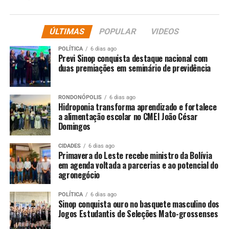
intensidade confirmado pelo Inmet e pela NOAA
(agência de clima dos EUA), fenômeno associado
ÚLTIMAS
POPULAR
VIDEOS
historicamente a mais chuva no Norte/Nordeste, maior
risco de veranicos no Sul e temperaturas relativamente
POLÍTICA
6 dias ago
mais amenas no Sudeste e Centro-Oeste em
Previ Sinop conquista destaque nacional com
duas premiações em seminário de previdência
comparação com anos de El Niño forte.
Para o Sul, especialmente o Rio Grande do Sul, o cenário
RONDONÓPOLIS
6 dias ago
é de chuvas mais irregulares, com intervalos maiores
Hidroponia transforma aprendizado e fortalece
a alimentação escolar no CMEI João César
entre um evento e outro, mas sem indicação de seca
Domingos
severa para este ciclo.
CIDADES
6 dias ago
O verão não deve ser marcado por ondas prolongadas de
Primavera do Leste recebe ministro da Bolívia
calor, o que reduz o risco de estresse térmico nas
em agenda voltada a parcerias e ao potencial do
agronegócio
lavouras. Podem ocorrer janelas curtas de tempo mais
seco e quente, mas os modelos indicam temperatura
POLÍTICA
6 dias ago
mais moderada na média da estação, em comparação
Sinop conquista ouro no basquete masculino dos
com verões recentes.
Jogos Estudantis de Seleções Mato-grossenses