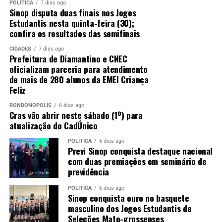
POLÍTICA
7 dias ago
Sinop disputa duas finais nos Jogos
Estudantis nesta quinta-feira (30);
confira os resultados das semifinais
CIDADES
7 dias ago
Prefeitura de Diamantino e CNEC
oficializam parceria para atendimento
de mais de 280 alunos da EMEI Criança
Feliz
RONDONÓPOLIS
6 dias ago
Cras vão abrir neste sábado (1º) para
atualização do CadÚnico
POLÍTICA
6 dias ago
Previ Sinop conquista destaque nacional
com duas premiações em seminário de
previdência
POLÍTICA
6 dias ago
Sinop conquista ouro no basquete
masculino dos Jogos Estudantis de
Seleções Mato-grossenses