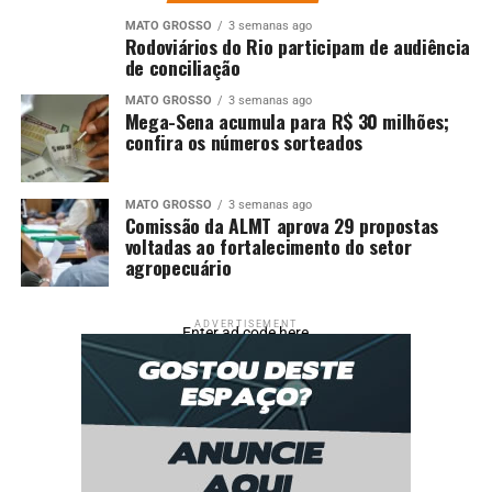
Fonte:
Pensar Agro
MATO GROSSO
3 semanas ago
Rodoviários do Rio participam de audiência
;
de conciliação
MATO GROSSO
3 semanas ago
Comentários
Mega-Sena acumula para R$ 30 milhões;
confira os números sorteados
RELATED TOPICS:
AGRICULTURA
AGRONEGÓCIO
CENÁRIO
COMEÇA
CONFORTÁVEL
DESTAQUE
DOMINGO
NESTE
MATO GROSSO
3 semanas ago
PARA
PROMETE
VERÃO
Comissão da ALMT aprova 29 propostas
voltadas ao fortalecimento do setor
UP NEXT
agropecuário
Brasil cresce 38% na produção de vinho em 2025 e se
destaca em cenário global
ADVERTISEMENT
Enter ad code here
DON'T MISS
A