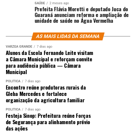
SAÚDE
2 meses ago
Prefeita Flávia Moretti e deputado Juca do
Guaraná anunciam reforma e ampliação de
unidade de saúde no Água Vermelha
AS MAIS LIDAS DA SEMANA
VÁRZEA GRANDE
7 dias ago
Alunos da Escola Fernando Leite visitam
a Câmara Municipal e reforçam convite
para audiência pública — Câmara
Municipal
POLÍTICA
7 dias ago
Encontro reúne produtoras rurais da
Gleba Mercedes e fortalece
organização da agricultura familiar
POLÍTICA
7 dias ago
Festeja Sinop: Prefeitura reúne Forças
de Segurança para alinhamento prévio
das ações