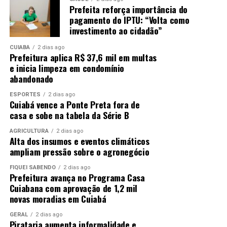
Prefeita reforça importância do
pagamento do IPTU: “Volta como
investimento ao cidadão”
CUIABÁ
2 dias ago
Prefeitura aplica R$ 37,6 mil em multas
e inicia limpeza em condomínio
abandonado
ESPORTES
2 dias ago
Cuiabá vence a Ponte Preta fora de
casa e sobe na tabela da Série B
AGRICULTURA
2 dias ago
Alta dos insumos e eventos climáticos
ampliam pressão sobre o agronegócio
FIQUEI SABENDO
2 dias ago
Prefeitura avança no Programa Casa
Cuiabana com aprovação de 1,2 mil
novas moradias em Cuiabá
GERAL
2 dias ago
Pirataria aumenta informalidade e