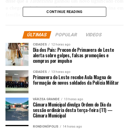
disse que a
Tardezinha
ganhou um novo significado com
a chegada de Bento, celebrando o amor e a rotina em
CONTINUE READING
família.
“A nossa maior Tardezinha… ???? 3 meses do nosso
príncipe Bento! O Bento chegou e transformou tudo: o
ÚLTIMAS
POPULAR
VIDEOS
tempo, o amor, o jeito de sorrir, o jeito de viver. Num ano
CIDADES
12 horas ago
tão especial das nossas vidas, entendemos que nenhum
Dia dos Pais: Procon de Primavera do Leste
palco é maior que o nosso lar, nenhum aplauso é mais
alerta sobre golpes, falsas promoções e
compras por impulso
bonito que o sorriso do nosso menino. A Tardezinha
ganhou novo significado, novo ritmo e mais amor.
CIDADES
13 horas ago
Senhoras e senhores… essa é a Tardezinha do Bento.
Primavera do Leste recebe Aula Magna de
formação de novos soldados da Polícia Militar
Onde o show é diário, o coração está sempre cheio e a
felicidade mora em nós. ????????????
Sua família te
ama, filhão!”, escreveu ela. Confira:
VÁRZEA GRANDE
13 horas ago
Câmara Municipal divulga Ordem do Dia da
sessão ordinária desta terça-feira (11) —
Comentários
Câmara Municipal
RONDONÓPOLIS
14 horas ago
RELATED TOPICS:
BENTO
CAROL
CELEBRAM
DESTAQUE