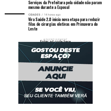
Serviços da Prefeitura pela cidade não param
ENTRETENIMENTO
FILHO
MESES
NOSSA
PEIXINHO
mesmo durante a Exposul
TARDEZINHA
THIAGUINHO
TRÊS
CIDADES
14 horas ago
UP NEXT
Vira Saúde 2.0 inicia nova etapa para reduzir
Camila Queiroz se derrete ao mostrar cachorro
filas de cirurgias eletivas em Primavera do
‘cuidando’ da filha recém-nascida
Leste
DON'T MISS
Paolla Oliveira entra no clima do Natal e exibe
ADVERTISEMENT
Enter ad code here
decoração da árvore em casa: ‘Pronta’