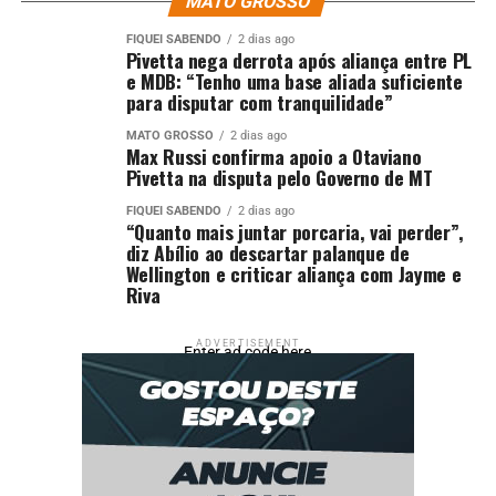
MATO GROSSO
Green School. Ao todo, eles participaram de 24
encontros, no contraturno escolar, divididos em três
FIQUEI SABENDO
2 dias ago
Pivetta nega derrota após aliança entre PL
trilhas formativas, sendo: Agronegócio e
e MDB: “Tenho uma base aliada suficiente
Sustentabilidade; Empreendedorismo e Inovação; e
para disputar com tranquilidade”
Projeto de Vida.
MATO GROSSO
2 dias ago
Max Russi confirma apoio a Otaviano
Para 2026, a Secretaria Municipal de Educação projeta a
Pivetta na disputa pelo Governo de MT
retomada das atividades do Green School no primeiro
semestre do ano, com a abertura de duas turmas, sendo
FIQUEI SABENDO
2 dias ago
“Quanto mais juntar porcaria, vai perder”,
uma no turno matutino e outra no vespertino, com 25
diz Abílio ao descartar palanque de
vagas cada.
Wellington e criticar aliança com Jayme e
Riva
A partir desta iniciativa, a gestão municipal reforça o
seu compromisso com o fortalecimento da formação
ADVERTISEMENT
Enter ad code here
pessoal e profissional dos estudantes da rede municipal,
visando prepará-los de forma qualificada para os
desafios do futuro e para a construção de trajetórias
promissoras.