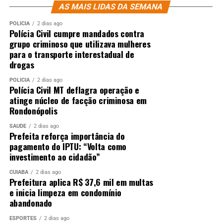
AS MAIS LIDAS DA SEMANA
POLÍCIA
2 dias ago
Polícia Civil cumpre mandados contra
grupo criminoso que utilizava mulheres
para o transporte interestadual de
drogas
POLÍCIA
2 dias ago
Polícia Civil MT deflagra operação e
atinge núcleo de facção criminosa em
Rondonópolis
SAÚDE
2 dias ago
Prefeita reforça importância do
pagamento do IPTU: “Volta como
investimento ao cidadão”
CUIABÁ
2 dias ago
Prefeitura aplica R$ 37,6 mil em multas
e inicia limpeza em condomínio
abandonado
ESPORTES
2 dias ago