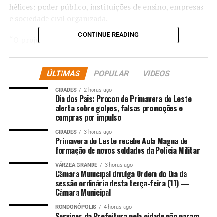
hélices: poder público, instituições de ensino, empresas
e sociedade civil organizada.
CONTINUE READING
“O projeto Green School foi uma iniciativa muito
importante realizada em 2024, voltada à formação dos
adolescentes, especialmente dos estudantes do nono
ÚLTIMAS
POPULAR
VIDEOS
ano do ensino fundamental. O objetivo é oportunizar
que esses alunos conheçam e aprofundem seus
CIDADES
2 horas ago
conhecimentos sobre agronegócio, sustentabilidade,
Dia dos Pais: Procon de Primavera do Leste
alerta sobre golpes, falsas promoções e
empreendedorismo, educação financeira e projeto de
compras por impulso
vida. Então, a ideia é apresentar aos jovens o potencial
de Lucas do Rio Verde, para que possam crescer e
CIDADES
3 horas ago
Primavera do Leste recebe Aula Magna de
permanecer no município, escolhendo a profissão e o
formação de novos soldados da Polícia Militar
curso universitário ou técnico com os quais mais se
VÁRZEA GRANDE
3 horas ago
identifiquem”, destacou a secretária de Educação, Elaine
Câmara Municipal divulga Ordem do Dia da
Lovatel.
sessão ordinária desta terça-feira (11) —
Câmara Municipal
A reunião também contou com a presença dos ex –
RONDONÓPOLIS
4 horas ago
alunos Erick Hoffman e Heykon Alves, que relataram
Serviços da Prefeitura pela cidade não param