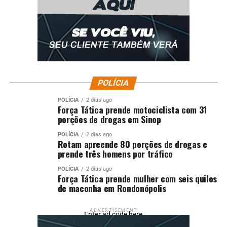
Fonte:
Prefeitura de Lucas do Rio Verde – MT
Comentários
RELATED TOPICS:
DESTAQUE
DISCUTIR
DÓ
EDUCAÇÃO
GREEN
LUCAS
LUCASDORIOVERDE
PARA
PARCEIROS
PROJETO
RETOMADA
REÚNE
RIO
SCHOOL
SECRETÁRIA
VERDE
POLÍCIA
UP NEXT
POLÍCIA
2 dias ago
Força Tática prende motociclista com 31
“É um novo plano de crescimento para a região”, afirma
porções de drogas em Sinop
Miguel Vaz sobre a duplicação da BR-163
POLÍCIA
2 dias ago
DON'T MISS
Rotam apreende 80 porções de drogas e
Bazar beneficente arrecada cerca de R$ 35 mil em
prende três homens por tráfico
Lucas do Rio Verde
POLÍCIA
2 dias ago
Força Tática prende mulher com seis quilos
de maconha em Rondonópolis
ADVERTISEMENT
Enter ad code here