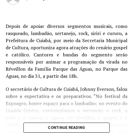
Depois de apoiar diversos segmentos musicais, como
rasqueado, lambadão, sertanejo, rock, siriri e cururu, a
Prefeitura de Cuiabá, por meio da Secretaria Municipal
de Cultura, oportuniza agora atrações do cenário gospel
e católico. Cantores e bandas do segmento serão
responsáveis por animar a programação da virada no
Réveillon da Família Parque das Águas, no Parque das
Águas, no dia 31, a partir das 18h.
O secretário de Cultura de Cuiabá, Johnny Everson, falou
sobre a expectativa e os preparativos. “No festival da
Expoagro, houve espaço para o lambadão; no evento do
Liquida Centro, contemplamos o sertanejo, o rock, o
siriri e o cururu; e agora, no réveillon, o gospel e o
católico. Ou seja, atendemos e valorizamos diferentes
CONTINUE READING
expressões musicais e culturais, na tentativa de abrir