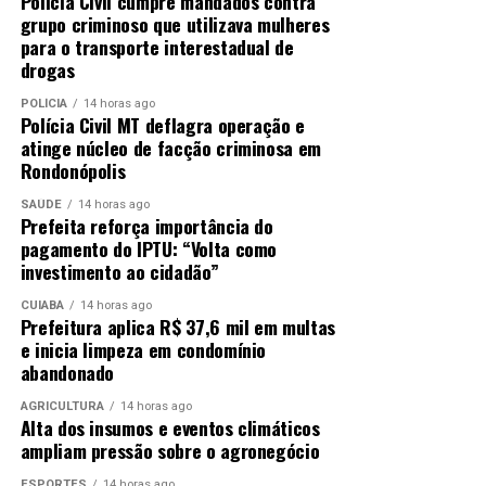
Polícia Civil cumpre mandados contra
grupo criminoso que utilizava mulheres
para o transporte interestadual de
drogas
POLÍCIA
14 horas ago
Polícia Civil MT deflagra operação e
atinge núcleo de facção criminosa em
Rondonópolis
SAÚDE
14 horas ago
Prefeita reforça importância do
pagamento do IPTU: “Volta como
investimento ao cidadão”
CUIABÁ
14 horas ago
Prefeitura aplica R$ 37,6 mil em multas
e inicia limpeza em condomínio
abandonado
AGRICULTURA
14 horas ago
Alta dos insumos e eventos climáticos
ampliam pressão sobre o agronegócio
ESPORTES
14 horas ago