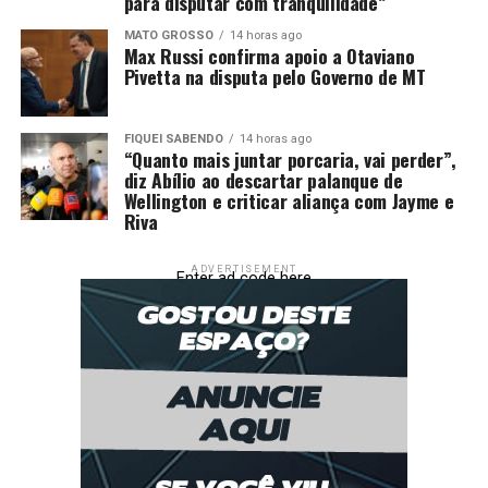
para disputar com tranquilidade”
Municipal de Cultura, a Polícia Militar, a Polícia do
MATO GROSSO
14 horas ago
Centro Político Administrativo, o Corpo de Bombeiros, a
Max Russi confirma apoio a Otaviano
Defesa Civil, a Secretaria de Ordem Pública, a Secretaria
Pivetta na disputa pelo Governo de MT
de Desenvolvimento Econômico, Trabalho, Turismo e
Agricultura, além de outros fornecedores e da
FIQUEI SABENDO
14 horas ago
instituição Missão Enchei-vos, responsável pelo evento.
“Quanto mais juntar porcaria, vai perder”,
diz Abílio ao descartar palanque de
Fonte:
Prefeitura de Cuiabá – MT
Wellington e criticar aliança com Jayme e
Riva
Comentários
ADVERTISEMENT
Enter ad code here
RELATED TOPICS:
ANO
CUIABÁ
CUIABA..CBA
CULTURA
DESTAQUE
DIVERSIDADE
ENCERRA
MUSICAL
NACIONAIS
REFORÇA
SECRETÁRIA
SHOWS
UP NEXT
Merendeiras de Cuiabá aprendem técnicas inovadoras
de gastronomia
DON'T MISS