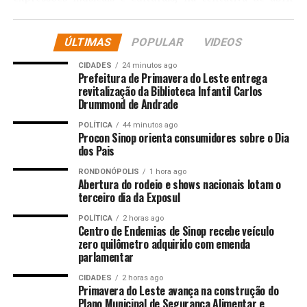
espaço para variados estilos e também para as pessoas,
que naturalmente possuem gostos musicais diferentes.
ÚLTIMAS
POPULAR
VIDEOS
Queremos contar com o prestígio do público nessa
grande festa da família que estamos preparando, com
CIDADES
24 minutos ago
Prefeitura de Primavera do Leste entrega
um engajamento transversal, com a presença
revitalização da Biblioteca Infantil Carlos
institucional de várias secretarias e órgãos para reforçar
Drummond de Andrade
ainda mais a credibilidade e a segurança do evento”,
POLÍTICA
44 minutos ago
frisou o secretário.
Procon Sinop orienta consumidores sobre o Dia
dos Pais
O repertório gospel e católico contribui para o clima de
RONDONÓPOLIS
1 hora ago
emoção, acolhimento e comunhão que marca a
Abertura do rodeio e shows nacionais lotam o
expectativa da chegada de um novo ano. “As músicas
terceiro dia da Exposul
ajudam na reflexão espiritual e no fortalecimento da fé,
POLÍTICA
2 horas ago
e muitas pessoas se sentem tocadas, renovadas e
Centro de Endemias de Sinop recebe veículo
motivadas diante das incertezas que tendem a ser mais
zero quilômetro adquirido com emenda
parlamentar
presentes na virada do ano. Sendo assim, a qualidade
musical se une ao propósito espiritual”, lembrou Johnny
CIDADES
2 horas ago
Primavera do Leste avança na construção do
Everson.
Plano Municipal de Segurança Alimentar e