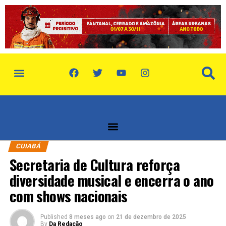
política de privacidade
quem somos
CUIABÁ
Secretaria de Cultura reforça
diversidade musical e encerra o ano
com shows nacionais
Published
8 meses ago
on
21 de dezembro de 2025
By
Da Redação