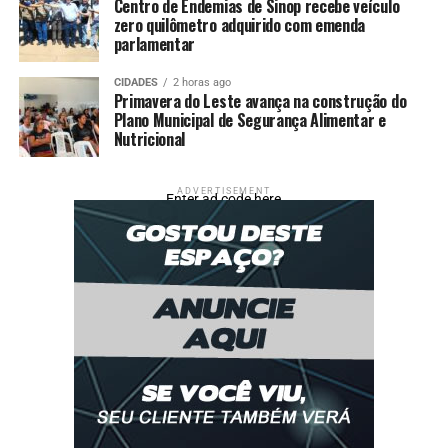
Centro de Endemias de Sinop recebe veículo
UP NEXT
zero quilômetro adquirido com emenda
Larissa Manoela curte domingo de sol com André Luiz
parlamentar
em clima de romance no Rio
DON'T MISS
CIDADES
2 horas ago
Primavera do Leste avança na construção do
Mercado trava no fim de 2025 com preços apertados e
Plano Municipal de Segurança Alimentar e
produtor segurando venda
Nutricional
ADVERTISEMENT
Enter ad code here