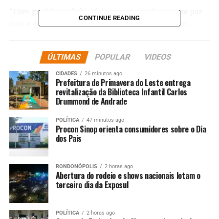
“Com gratidão pela história que construímos e em paz
CONTINUE READING
com a decisão que tomamos, seguiremos caminhos
separados, guardando profundo carinho um pelo outro.
Neste momento, pedimos sensibilidade e privacidade.
ÚLTIMAS
POPULAR
VIDEOS
Com amor, Paolla e Diogo.”, finalizou. “Não acredito mais
no amor”, disse um internauta. “Não é possível, falem
CIDADES
26 minutos ago
que é brincadeira”, pediu outro. “Que pena, amava vocês
Prefeitura de Primavera do Leste entrega
revitalização da Biblioteca Infantil Carlos
juntos”, comentou um fã.
Drummond de Andrade
POLÍTICA
47 minutos ago
Procon Sinop orienta consumidores sobre o Dia
dos Pais
Comentários
RONDONÓPOLIS
2 horas ago
Abertura do rodeio e shows nacionais lotam o
terceiro dia da Exposul
RELATED TOPICS:
ANUNCIAM
DESTAQUE
DIOGO
ENTRETENIMENTO
FIM
NOGUEIRA
OLIVEIRA
PAOLLA
RELACIONAMENTO
SENSIBILIDADE
POLÍTICA
2 horas ago