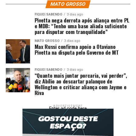
MATO GROSSO
indicadores sociais quanto no cotidiano das famílias
atendidas, fortalecendo o vínculo entre políticas
FIQUEI SABENDO
3 dias ago
Pivetta nega derrota após aliança entre PL
educacionais e sociais em todas as regiões do Estado.
e MDB: “Tenho uma base aliada suficiente
para disputar com tranquilidade”
O trabalho de Virginia Mendes também é reconhecido
nacionalmente. A primeira-dama recebeu, no Senado
MATO GROSSO
3 dias ago
Max Russi confirma apoio a Otaviano
Federal, o Diploma Mulher-Cidadã Bertha Lutz pelo
Pivetta na disputa pelo Governo de MT
trabalho social, uma das mais importantes honrarias do
país. Além disso, foi reconhecida, em cerimônia realizada
no Copacabana Palace, como a primeira-dama mais
FIQUEI SABENDO
3 dias ago
“Quanto mais juntar porcaria, vai perder”,
influente na área social do Brasil, título concedido pela
diz Abílio ao descartar palanque de
Associação Brasileira de Influência Digital, a ABRID.
Wellington e criticar aliança com Jayme e
Riva
Como madrinha e patronesse das Escolas Estaduais
Militares Dom Pedro II, Virginia Mendes tem
ADVERTISEMENT
Enter ad code here
acompanhado de perto a formação dos estudantes,
defendendo uma educação pautada em valores,
disciplina e oportunidades reais de transformação
social, fortalecendo o papel da escola como base para