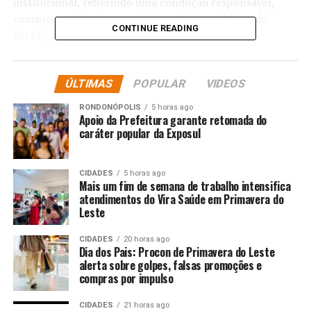
institucional, refletindo uma condução responsável,
comprometida e integrada às políticas públicas do
CONTINUE READING
Estado, especialmente nas áreas da educação, da
proteção às mulheres e do atendimento aos povos
indígenas.
ÚLTIMAS
POPULAR
VIDEOS
Segundo o secretário, diversas ações educacionais têm
RONDONÓPOLIS
5 horas ago
sido fortalecidas por meio de parcerias com a primeira-
Apoio da Prefeitura garante retomada do
dama, dentro do programa SER Família, que se
caráter popular da Exposul
consolidou como uma das maiores políticas de inclusão
social do país, com reflexos diretos no ambiente escolar
CIDADES
5 horas ago
e na vida das famílias mato-grossenses.
Mais um fim de semana de trabalho intensifica
atendimentos do Vira Saúde em Primavera do
Leste
Ao destacar a integração entre educação e políticas
sociais, Alan Porto enfatizou a importância do
CIDADES
20 horas ago
programa como instrumento de transformação social
Dia dos Pais: Procon de Primavera do Leste
em Mato Grosso.
alerta sobre golpes, falsas promoções e
compras por impulso
“Ser Família é cuidar das pessoas por inteiro. É através
CIDADES
21 horas ago
da causa da mulher, da atenção às comunidades