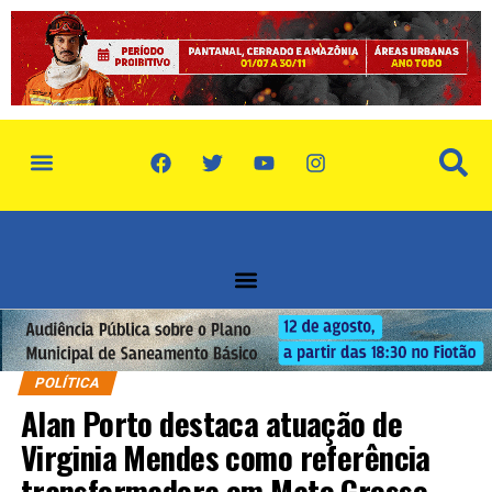
política de privacidade
quem somos
POLÍTICA
Alan Porto destaca atuação de
Virginia Mendes como referência
transformadora em Mato Grosso