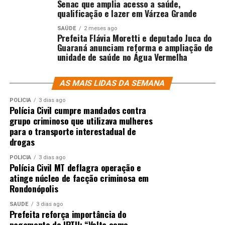
Senac que amplia acesso a saúde,
qualificação e lazer em Várzea Grande
SAÚDE
2 meses ago
Prefeita Flávia Moretti e deputado Juca do
Guaraná anunciam reforma e ampliação de
unidade de saúde no Água Vermelha
AS MAIS LIDAS DA SEMANA
POLÍCIA
3 dias ago
Polícia Civil cumpre mandados contra
grupo criminoso que utilizava mulheres
para o transporte interestadual de
drogas
POLÍCIA
3 dias ago
Polícia Civil MT deflagra operação e
atinge núcleo de facção criminosa em
Rondonópolis
SAÚDE
3 dias ago
Prefeita reforça importância do
pagamento do IPTU: “Volta como