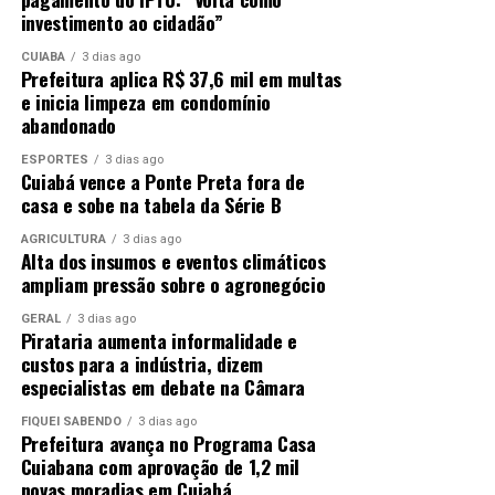
investimento ao cidadão”
CUIABÁ
3 dias ago
Prefeitura aplica R$ 37,6 mil em multas
e inicia limpeza em condomínio
abandonado
ESPORTES
3 dias ago
Cuiabá vence a Ponte Preta fora de
casa e sobe na tabela da Série B
AGRICULTURA
3 dias ago
Alta dos insumos e eventos climáticos
ampliam pressão sobre o agronegócio
GERAL
3 dias ago
Pirataria aumenta informalidade e
custos para a indústria, dizem
especialistas em debate na Câmara
FIQUEI SABENDO
3 dias ago
Prefeitura avança no Programa Casa
Cuiabana com aprovação de 1,2 mil
novas moradias em Cuiabá