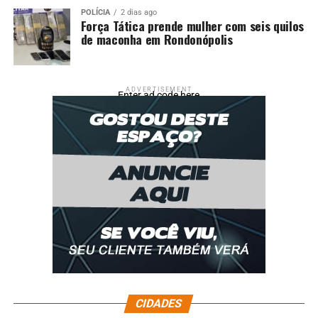
POLÍCIA
2 dias ago
Força Tática prende mulher com seis quilos
de maconha em Rondonópolis
ADVERTISEMENT
Enter ad code here
CIDADES