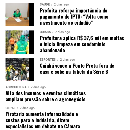
SAÚDE
2 dias ago
Prefeita reforça importância do
pagamento do IPTU: “Volta como
investimento ao cidadão”
CUIABÁ
2 dias ago
Prefeitura aplica R$ 37,6 mil em multas
e inicia limpeza em condomínio
abandonado
ESPORTES
2 dias ago
Cuiabá vence a Ponte Preta fora de
casa e sobe na tabela da Série B
AGRICULTURA
2 dias ago
Alta dos insumos e eventos climáticos
ampliam pressão sobre o agronegócio
GERAL
2 dias ago
Pirataria aumenta informalidade e
custos para a indústria, dizem
especialistas em debate na Câmara