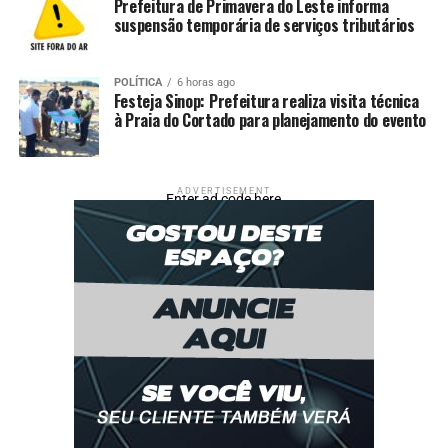
Prefeitura de Primavera do Leste informa
posteriormente, mantido à disposição da Justiça.
suspensão temporária de serviços tributários
Fonte:
Policia Civil MT – MT
POLÍTICA
6 horas ago
Festeja Sinop: Prefeitura realiza visita técnica
Comentários
à Praia do Cortado para planejamento do evento
RELATED TOPICS:
AÇÃO
COCALINHO
CONJUNTA
CULMINA
DESTAQUE
HOMEM
HOMICÍDIO
POLÍCIA
ADVERTISEMENT
POLICIA-MT
PRISÃO
SUSPEITO
TENTATIVA
Enter ad code here
UP NEXT
Polícia Civil cumpre mandado de prisão definitiva em
Rondonópolis
DON'T MISS
Polícia Civil prende traficantes durante entrega de
drogas em estacionamento de academia em Várzea
Grande