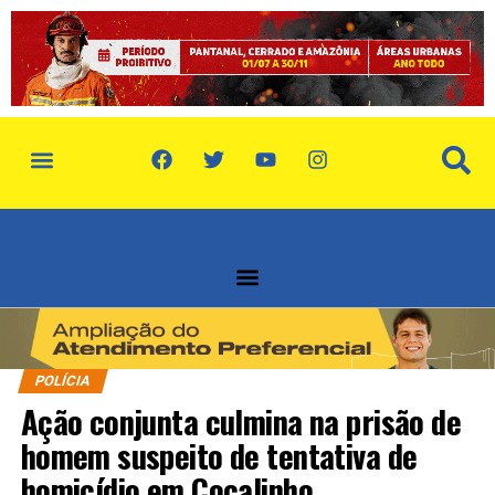
política de privacidade
quem somos
POLÍCIA
Ação conjunta culmina na prisão de
homem suspeito de tentativa de
homicídio em Cocalinho