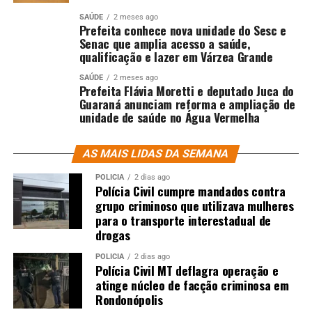
SAÚDE
2 meses ago
Prefeita conhece nova unidade do Sesc e
Senac que amplia acesso a saúde,
qualificação e lazer em Várzea Grande
SAÚDE
2 meses ago
Prefeita Flávia Moretti e deputado Juca do
Guaraná anunciam reforma e ampliação de
unidade de saúde no Água Vermelha
AS MAIS LIDAS DA SEMANA
POLÍCIA
2 dias ago
Polícia Civil cumpre mandados contra
grupo criminoso que utilizava mulheres
para o transporte interestadual de
drogas
POLÍCIA
2 dias ago
Polícia Civil MT deflagra operação e
atinge núcleo de facção criminosa em
Rondonópolis