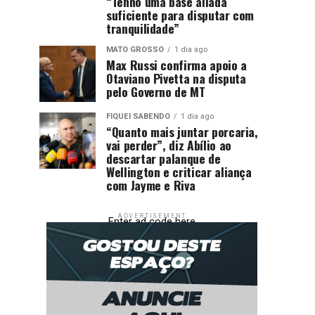
“Tenho uma base aliada
suficiente para disputar com
tranquilidade”
MATO GROSSO
1 dia ago
Max Russi confirma apoio a
Otaviano Pivetta na disputa
pelo Governo de MT
FIQUEI SABENDO
1 dia ago
“Quanto mais juntar porcaria,
vai perder”, diz Abílio ao
descartar palanque de
Wellington e criticar aliança
com Jayme e Riva
ADVERTISEMENT
Enter ad code here