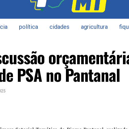
ícia
política
cidades
agricultura
fiq
scussão orçamentári
 de PSA no Pantanal
025