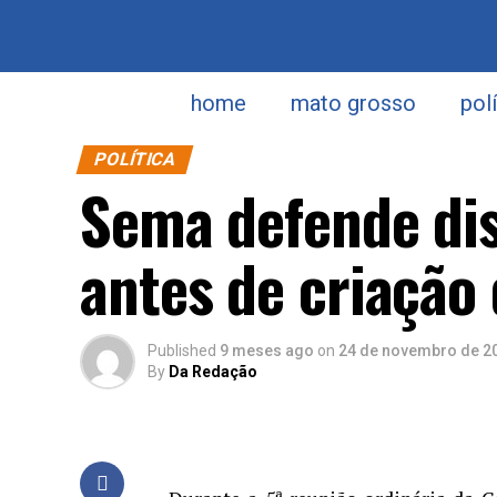
home
mato grosso
pol
POLÍTICA
Sema defende di
antes de criação
Published
9 meses ago
on
24 de novembro de 2
By
Da Redação