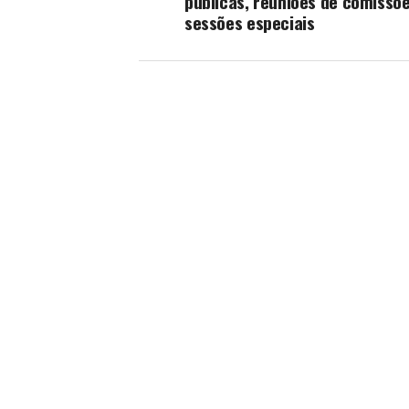
públicas, reuniões de comissõe
sessões especiais