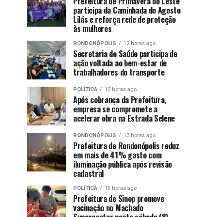
Prefeitura de Primavera do Leste
participa da Caminhada do Agosto
Lilás e reforça rede de proteção
às mulheres
RONDONÓPOLIS
12 horas ago
Secretaria de Saúde participa de
ação voltada ao bem-estar de
trabalhadores do transporte
POLÍTICA
12 horas ago
Após cobrança da Prefeitura,
empresa se compromete a
acelerar obra na Estrada Selene
RONDONÓPOLIS
13 horas ago
Prefeitura de Rondonópolis reduz
em mais de 41% gasto com
iluminação pública após revisão
cadastral
POLÍTICA
15 horas ago
Prefeitura de Sinop promove
vacinação no Machado
Supercenter neste sábado (8)