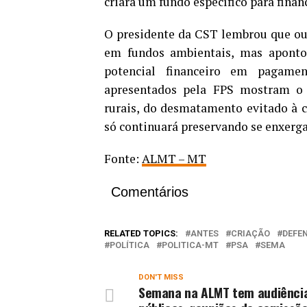
criará um fundo específico para finan
O presidente da CST lembrou que out
em fundos ambientais, mas apontou
potencial financeiro em pagamen
apresentados pela FPS mostram o 
rurais, do desmatamento evitado à c
só continuará preservando se enxergar
Fonte:
ALMT – MT
Comentários
RELATED TOPICS:
ANTES
CRIAÇÃO
DEFE
POLÍTICA
POLITICA-MT
PSA
SEMA
DON'T MISS
Semana na ALMT tem audiênci