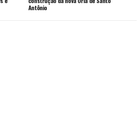
s e
construção da nova Orla de Santo
Antônio