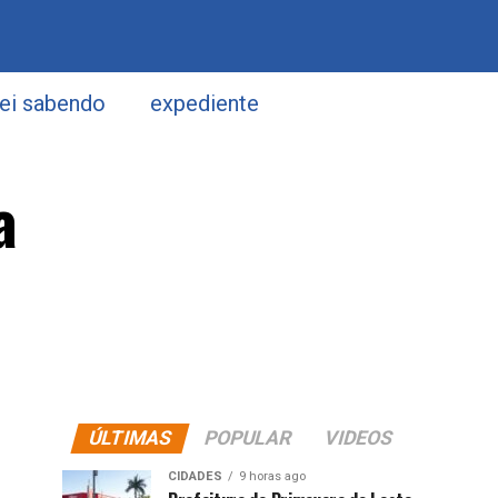
uei sabendo
expediente
a
ÚLTIMAS
POPULAR
VIDEOS
CIDADES
9 horas ago