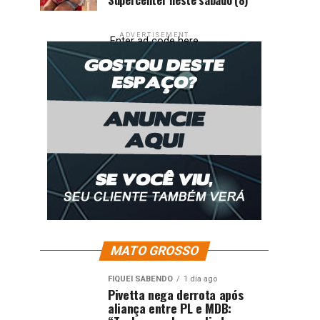
ADVERTISEMENT
Enter ad code here
MATO GROSSO
FIQUEI SABENDO
1 dia ago
Pivetta nega derrota após
aliança entre PL e MDB: