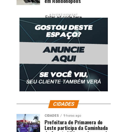
em Rondonópolis
ADVERTISEMENT
Enter ad code here
CIDADES
CIDADES
9 horas ago
Prefeitura de Primavera do
Leste participa da Caminhada