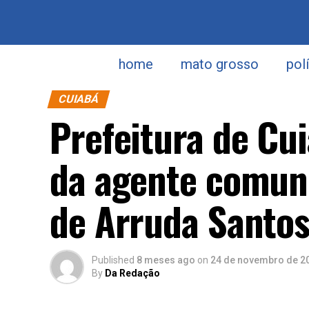
home
mato grosso
pol
CUIABÁ
Prefeitura de Cu
da agente comuni
de Arruda Santo
Published
8 meses ago
on
24 de novembro de 2
By
Da Redação