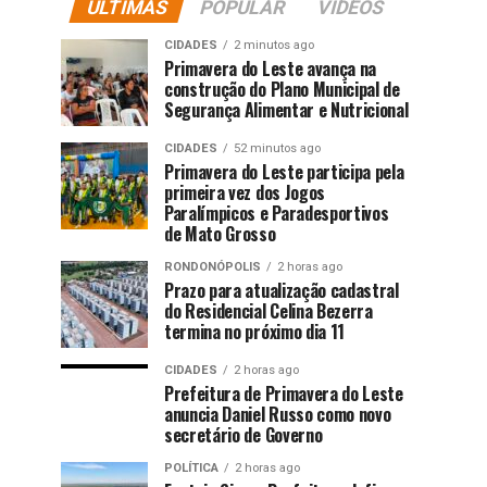
ÚLTIMAS
POPULAR
VIDEOS
CIDADES
2 minutos ago
Primavera do Leste avança na
construção do Plano Municipal de
Segurança Alimentar e Nutricional
CIDADES
52 minutos ago
Primavera do Leste participa pela
primeira vez dos Jogos
Paralímpicos e Paradesportivos
de Mato Grosso
RONDONÓPOLIS
2 horas ago
Prazo para atualização cadastral
do Residencial Celina Bezerra
termina no próximo dia 11
CIDADES
2 horas ago
Prefeitura de Primavera do Leste
anuncia Daniel Russo como novo
secretário de Governo
POLÍTICA
2 horas ago