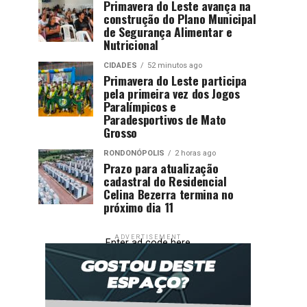
Primavera do Leste avança na
construção do Plano Municipal
de Segurança Alimentar e
Nutricional
CIDADES
52 minutos ago
Primavera do Leste participa
pela primeira vez dos Jogos
Paralímpicos e
Paradesportivos de Mato
Grosso
RONDONÓPOLIS
2 horas ago
Prazo para atualização
cadastral do Residencial
Celina Bezerra termina no
próximo dia 11
ADVERTISEMENT
Enter ad code here