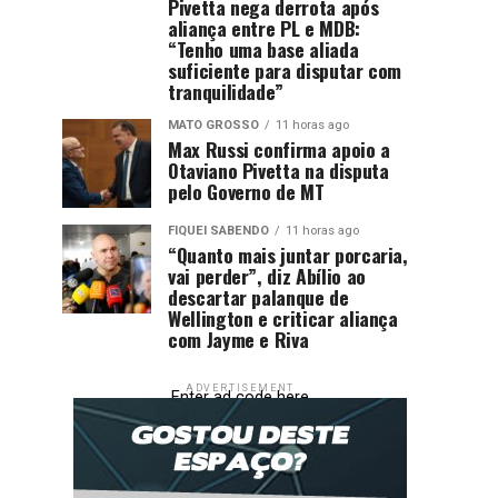
Pivetta nega derrota após
aliança entre PL e MDB:
“Tenho uma base aliada
suficiente para disputar com
tranquilidade”
MATO GROSSO
11 horas ago
Max Russi confirma apoio a
Otaviano Pivetta na disputa
pelo Governo de MT
FIQUEI SABENDO
11 horas ago
“Quanto mais juntar porcaria,
vai perder”, diz Abílio ao
descartar palanque de
Wellington e criticar aliança
com Jayme e Riva
ADVERTISEMENT
Enter ad code here