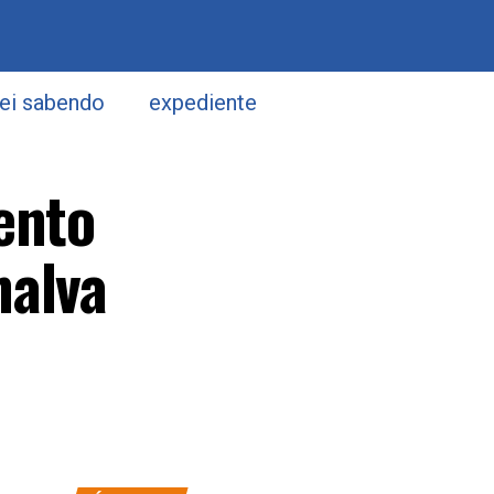
uei sabendo
expediente
ento
nalva