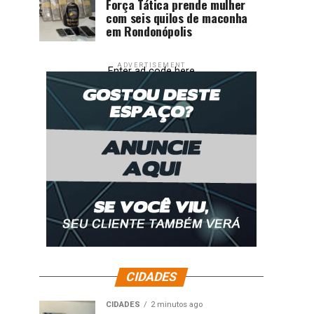
Força Tática prende mulher
com seis quilos de maconha
em Rondonópolis
ADVERTISEMENT
Enter ad code here
CIDADES
CIDADES
2 minutos ago