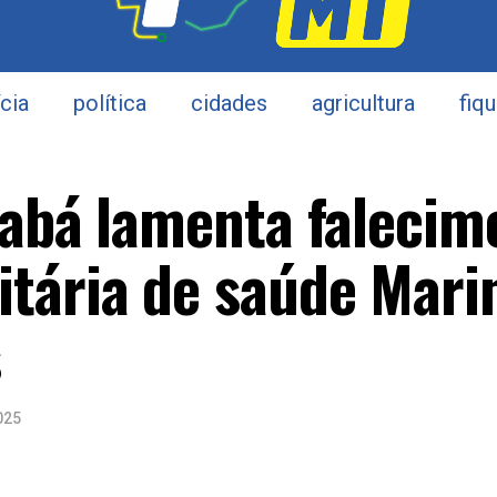
ícia
política
cidades
agricultura
fiq
iabá lamenta falecim
tária de saúde Mari
s
025