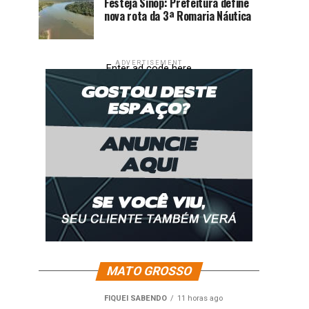
Festeja Sinop: Prefeitura define
nova rota da 3ª Romaria Náutica
ADVERTISEMENT
Enter ad code here
MATO GROSSO
FIQUEI SABENDO
11 horas ago