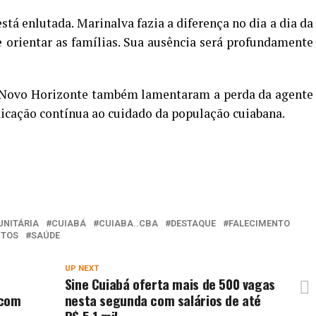
tá enlutada. Marinalva fazia a diferença no dia a dia da
 orientar as famílias. Sua ausência será profundamente
 Novo Horizonte também lamentaram a perda da agente
dicação contínua ao cuidado da população cuiabana.
NITÁRIA
CUIABÁ
CUIABA..CBA
DESTAQUE
FALECIMENTO
NTOS
SAÚDE
UP NEXT
e
Sine Cuiabá oferta mais de 500 vagas
 com
nesta segunda com salários de até