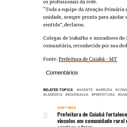
os profissionais da rede.
“Toda a equipe da Atenção Primária es
unidade, sempre pronta para ajudar e
sentida”, declarou.
Colegas de trabalho e moradores do
comunitária, reconhecida por sua de
Fonte:
Prefeitura de Cuiabá – MT
Comentários
RELATED TOPICS:
AGENTE
ARRUDA
COMU
LAMENTA
MARINALVA
PREFEITURA
SA
DON'T MISS
Prefeitura de Cuiabá fortalec
vínculos em comunidade rural