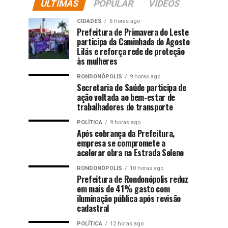
ÚLTIMAS
POPULAR
VIDEOS
CIDADES
6 horas ago
Prefeitura de Primavera do Leste
participa da Caminhada do Agosto
Lilás e reforça rede de proteção
às mulheres
RONDONÓPOLIS
9 horas ago
Secretaria de Saúde participa de
ação voltada ao bem-estar de
trabalhadores do transporte
POLÍTICA
9 horas ago
Após cobrança da Prefeitura,
empresa se compromete a
acelerar obra na Estrada Selene
RONDONÓPOLIS
10 horas ago
Prefeitura de Rondonópolis reduz
em mais de 41% gasto com
iluminação pública após revisão
cadastral
POLÍTICA
12 horas ago