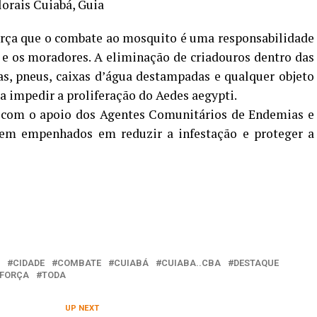
lorais Cuiabá, Guia
orça que o combate ao mosquito é uma responsabilidade
 e os moradores. A eliminação de criadouros dentro das
as, pneus, caixas d’água destampadas e qualquer objeto
 impedir a proliferação do Aedes aegypti.
 com o apoio dos Agentes Comunitários de Endemias e
cem empenhados em reduzir a infestação e proteger a
CIDADE
COMBATE
CUIABÁ
CUIABA..CBA
DESTAQUE
EFORÇA
TODA
UP NEXT