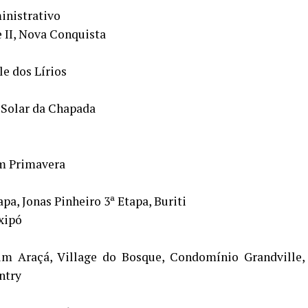
inistrativo
e II, Nova Conquista
le dos Lírios
, Solar da Chapada
im Primavera
apa, Jonas Pinheiro 3ª Etapa, Buriti
xipó
rdim Araçá, Village do Bosque, Condomínio Grandville,
ntry