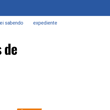
uei sabendo
expediente
s de