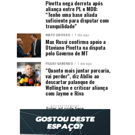
Pivetta nega derrota após
aliança entre PL e MDB:
“Tenho uma base aliada
suficiente para disputar com
tranquilidade”
MATO GROSSO
1 dia ago
Max Russi confirma apoio a
Otaviano Pivetta na disputa
pelo Governo de MT
FIQUEI SABENDO
1 dia ago
“Quanto mais juntar porcaria,
vai perder”, diz Abílio ao
descartar palanque de
Wellington e criticar aliança
com Jayme e Riva
ADVERTISEMENT
Enter ad code here