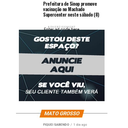
Prefeitura de Sinop promove
vacinação no Machado
Supercenter neste sábado (8)
ADVERTISEMENT
Enter ad code here
MATO GROSSO
FIQUEI SABENDO
1 dia ago