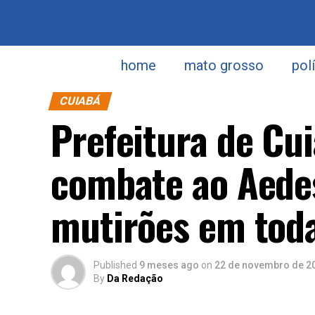
home
mato grosso
pol
CUIABÁ
Prefeitura de Cui
combate ao Aedes
mutirões em toda
Published
9 meses ago
on
22 de novembro de 2
By
Da Redação