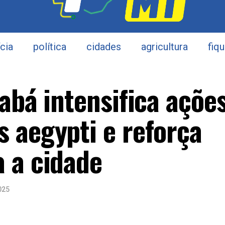
ícia
política
cidades
agricultura
fiq
abá intensifica açõe
 aegypti e reforça
 a cidade
025