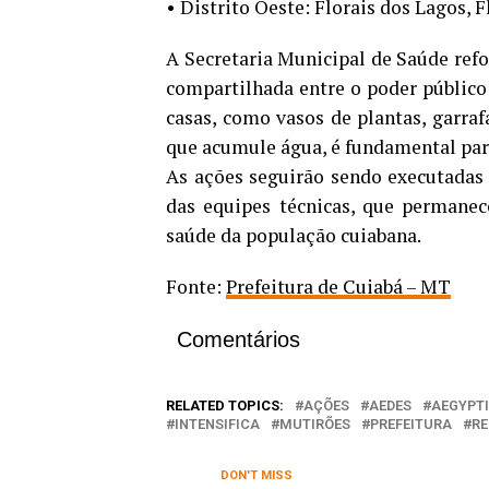
• Distrito Oeste: Florais dos Lagos, F
A Secretaria Municipal de Saúde ref
compartilhada entre o poder público
casas, como vasos de plantas, garraf
que acumule água, é fundamental para
As ações seguirão sendo executadas
das equipes técnicas, que permane
saúde da população cuiabana.
Fonte:
Prefeitura de Cuiabá – MT
Comentários
RELATED TOPICS:
AÇÕES
AEDES
AEGYPTI
INTENSIFICA
MUTIRÕES
PREFEITURA
R
DON'T MISS