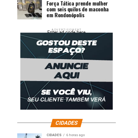
Força Tática prende mulher
com seis quilos de maconha
em Rondonópolis
ADVERTISEMENT
Enter ad code here
CIDADES
CIDADES
6 horas ago