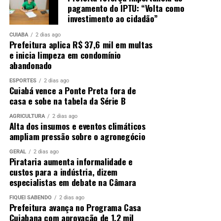
pagamento do IPTU: “Volta como
investimento ao cidadão”
CUIABÁ
2 dias ago
Prefeitura aplica R$ 37,6 mil em multas
e inicia limpeza em condomínio
abandonado
ESPORTES
2 dias ago
Cuiabá vence a Ponte Preta fora de
casa e sobe na tabela da Série B
AGRICULTURA
2 dias ago
Alta dos insumos e eventos climáticos
ampliam pressão sobre o agronegócio
GERAL
2 dias ago
Pirataria aumenta informalidade e
custos para a indústria, dizem
especialistas em debate na Câmara
FIQUEI SABENDO
2 dias ago
Prefeitura avança no Programa Casa
Cuiabana com aprovação de 1,2 mil