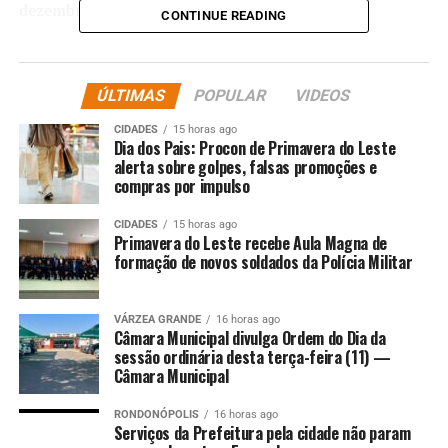
dezembro.
CONTINUE READING
A reunião marcou um momento significativo de
aproximação que, conforme relatado pelos próprios
ÚLTIMAS
POPULAR
VIDEOS
participantes, pela primeira vez teve iniciativa da
Prefeitura e não das lideranças que atuam em prol do
CIDADES
15 horas ago
Dia dos Pais: Procon de Primavera do Leste
Centro Histórico de Cuiabá. “A Prefeitura que convocou
alerta sobre golpes, falsas promoções e
as entidades para apresentar propostas, ouvir críticas,
compras por impulso
sugestões e alinhar expectativas em torno de um
trabalho conjunto e permanente”, afirmaram.
CIDADES
15 horas ago
Primavera do Leste recebe Aula Magna de
formação de novos soldados da Polícia Militar
“Lutamos por uma única causa, o Centro Histórico, para
preservar essa memória. Tem que ter alguém que lidere
esse objetivo com propostas e política sustentável para
VÁRZEA GRANDE
16 horas ago
Câmara Municipal divulga Ordem do Dia da
o local, e os demais envolvidos seguem o líder. A
sessão ordinária desta terça-feira (11) —
Prefeitura liderando o trabalho, os demais seguirão”,
Câmara Municipal
ponderou Carlos Alberto Garcia, do Instituto Vilela.
RONDONÓPOLIS
16 horas ago
Na ocasião, foi apresentada a recém-criada Diretoria do
Serviços da Prefeitura pela cidade não param