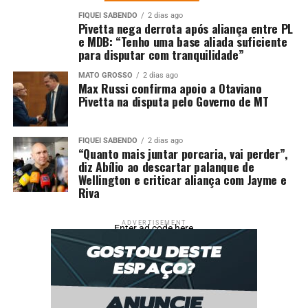
necessidades de intervenção. O material servirá como
FIQUEI SABENDO
2 dias ago
base para planejamento urbano, segurança, conservação
Pivetta nega derrota após aliança entre PL
e tomada de decisões futuras, suprindo uma demanda
e MDB: “Tenho uma base aliada suficiente
para disputar com tranquilidade”
antiga dos comerciantes e instituições locais.
MATO GROSSO
2 dias ago
“É possível o contemporâneo e o moderno conviverem”,
Max Russi confirma apoio a Otaviano
Pivetta na disputa pelo Governo de MT
afirmou.
Os participantes tiveram a oportunidade de conhecer os
FIQUEI SABENDO
2 dias ago
projetos do Jardim Botânico, do Morro da Luz e do
“Quanto mais juntar porcaria, vai perder”,
Centro Histórico, visando integrar ações e fortalecer a
diz Abílio ao descartar palanque de
Wellington e criticar aliança com Jayme e
conexão entre esses espaços.
Riva
A presença da superintendente do Iphan colaborou com
os esclarecimentos, tendo em vista que o Centro
ADVERTISEMENT
Enter ad code here
Histórico é composto por imóveis históricos e alguns
tombados, reforçando, portanto, a articulação com o
órgão federal.
“A problemática do Centro Histórico não é exclusiva de