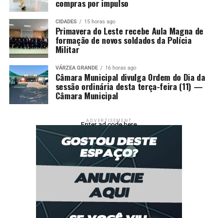
compras por impulso
RELATED TOPICS:
CENTRO
COMÉRCIO
CUIABÁ
CUIABA..CBA
DEBATE
DESTAQUE
ENTIDADES
ESTRATÉGIAS
HISTÓRICO
LOCAIS
PARA
PREFEITURA
CIDADES
15 horas ago
REPRESENTANTES
TOP1
Primavera do Leste recebe Aula Magna de
formação de novos soldados da Polícia
UP NEXT
Militar
Casal de Bom Jesus do Araguaia expande produção com
apoio da Seaf e da Empaer
VÁRZEA GRANDE
16 horas ago
Câmara Municipal divulga Ordem do Dia da
DON'T MISS
sessão ordinária desta terça-feira (11) —
Dua Lipa visita Huck e Angélica em mansão de Angra
Câmara Municipal
dos Reis: ‘A casa é de vocês’
ADVERTISEMENT
Enter ad code here