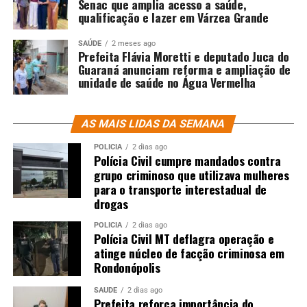
Senac que amplia acesso a saúde,
qualificação e lazer em Várzea Grande
SAÚDE
2 meses ago
Prefeita Flávia Moretti e deputado Juca do
Guaraná anunciam reforma e ampliação de
unidade de saúde no Água Vermelha
AS MAIS LIDAS DA SEMANA
POLÍCIA
2 dias ago
Polícia Civil cumpre mandados contra
grupo criminoso que utilizava mulheres
para o transporte interestadual de
drogas
POLÍCIA
2 dias ago
Polícia Civil MT deflagra operação e
atinge núcleo de facção criminosa em
Rondonópolis
SAÚDE
2 dias ago
Prefeita reforça importância do