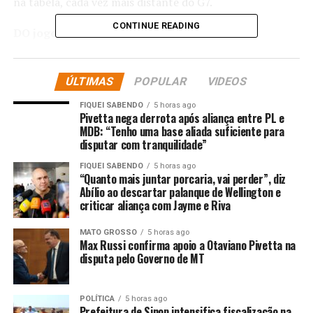
na tabela, cada vez mais distante do G7.
CONTINUE READING
DO jogo
Desde os primeiros minutos, o Cruzeiro impôs seu ritmo
e dominou as ações. A Raposa, atuando com intensidade
ÚLTIMAS
POPULAR
VIDEOS
e organização, não demorou a criar oportunidades. Aos
FIQUEI SABENDO
5 horas ago
25 minutos, após boa jogada e defesa de Felipe Longo,
Pivetta nega derrota após aliança entre PL e
Kaio Jorge aproveitou o rebote e abriu o placar,
MDB: “Tenho uma base aliada suficiente para
disputar com tranquilidade”
incendiando a torcida cruzeirense. O time mineiro
seguiu pressionando e, aos 33, Lucas Silva quase ampliou
FIQUEI SABENDO
5 horas ago
“Quanto mais juntar porcaria, vai perder”, diz
com um chute perigoso.
Abílio ao descartar palanque de Wellington e
criticar aliança com Jayme e Riva
No segundo tempo, a superioridade cruzeirense se
traduziu rapidamente em mais gols. Aos três minutos,
MATO GROSSO
5 horas ago
Max Russi confirma apoio a Otaviano Pivetta na
Kaio Jorge, novamente oportunista, balançou as redes
disputa pelo Governo de MT
pela segunda vez. Não satisfeito, o Cruzeiro consolidou a
goleada aos 18 minutos: em um contra-ataque
fulminante, Kaio Jorge serviu Arroyo, que invadiu a área
POLÍTICA
5 horas ago
Prefeitura de Sinop intensifica fiscalização na
e finalizou com força, sem chances para o goleiro