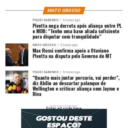
quase nulas, estacionando na décima posição com 45
MATO GROSSO
pontos.
FIQUEI SABENDO
5 horas ago
Prévia da semifinal da Copa do Brasil
Pivetta nega derrota após aliança entre PL
e MDB: “Tenho uma base aliada suficiente
para disputar com tranquilidade”
O confronto deste domingo ganha ainda mais peso por
ser uma “prévia” das semifinais da Copa do Brasil.
MATO GROSSO
5 horas ago
Max Russi confirma apoio a Otaviano
Cruzeiro e Corinthians se reencontrarão em breve para
Pivetta na disputa pelo Governo de MT
decidir uma vaga na grande final da competição. Os
duelos estão marcados para os dias 10 e 14 de dezembro,
com o primeiro jogo em Minas Gerais e a decisão na Neo
FIQUEI SABENDO
5 horas ago
“Quanto mais juntar porcaria, vai perder”,
Química Arena. A goleada no Brasileirão certamente
diz Abílio ao descartar palanque de
injeta confiança extra na equipe mineira para esse
Wellington e criticar aliança com Jayme e
embate decisivo.
Riva
Próximos compromissos:
ADVERTISEMENT
Enter ad code here
Cruzeiro:
Enfrenta o Ceará no sábado, 29/11, às
20h30 (de Brasília), na Arena Castelão, em