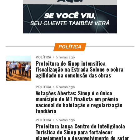
Rodrigo Garro (Dieguinho) e Matheus Bidu; Gui
Negão (Vitinho) e Yuri Alberto.
Técnico:
Dorival Júnior
Fonte:
Esportes
POLÍTICA
Comentários
POLÍTICA
5 horas ago
Prefeitura de Sinop intensifica
fiscalização na Estrada Selene e cobra
RELATED TOPICS:
CARIMBA
CORINTHIANS
CRUZEIRO
agilidade na conclusão das obras
DESTAQUE
DIRETA
ESPORTES
GOLEIA
LIBERTADORES
VAGA
POLÍTICA
5 horas ago
Votações Abertas: Sinop é o único
UP NEXT
Chapa “Unidos pelo Avanço do Futebol Mato-grossense”
município de MT finalista em prêmio
consolida força e amplia apoio na disputa pela
nacional de habitação e regularização
presidência da FMF
fundiária
POLÍTICA
5 horas ago
DON'T MISS
Prefeitura lança Centro de Inteligência
Cuiabá supera Criciúma e impede subida catarinense à
Turística de Sinop para fortalecer
elite do futebol
planejamento e desenvolvimento do setor