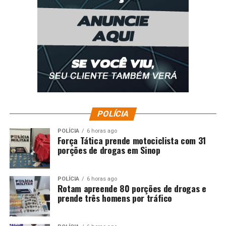
Fortaleza (CE).
Corinthians:
Recebe o Botafogo no domingo,
30/11, às 16h (de Brasília), na Neo Química
Arena, em São Paulo (SP).
Aqui está a ficha técnica da partida, formatada
conforme solicitado:
FICHA TÉCNICA
POLÍCIA
Cruzeiro 3 x 0 Corinthians
POLÍCIA
6 horas ago
Força Tática prende motociclista com 31
porções de drogas em Sinop
Competição:
Campeonato Brasileiro (35ª
rodada)
Local:
Mineirão, em Belo Horizonte (MG)
POLÍCIA
6 horas ago
Rotam apreende 80 porções de drogas e
prende três homens por tráfico
Data:
23 de novembro de 2025 (domingo)
Horário:
20h30 (de Brasília)