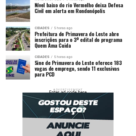
Nível baixo do rio Vermelho deixa Defesa
Árbitro:
Alex Gomes Stefano (RJ)
Civil em alerta em Rondonópolis
Assistentes:
Rodrigo Figueiredo Henrique Correa
(RJ) e Carlos Henrique Alves de Lima Filho (RJ)
CIDADES
5 horas ago
Prefeitura de Primavera do Leste abre
VAR:
Wagner Reway (SC)
inscrições para o 3º edital do programa
Quem Ama Cuida
Cruzeiro:
CIDADES
5 horas ago
Cássio; William, Fabrício Bruno, Villalba e Kaiki
Sine de Primavera do Leste oferece 183
Bruno (Kauã Prates); Lucas Romero (Walace),
vagas de emprego, sendo 11 exclusivas
para PCD
Lucas Silva, Christian (Japa) e Matheus Pereira;
Arroyo (Sinisterra) e Kaio Jorge (Gabigol).
ADVERTISEMENT
Técnico:
Leonardo Jardim
Enter ad code here
Corinthians:
Felipe Longo; João Pedro Tchoca, Gustavo
Henrique e Angileri (André); Matheuzinho,
Raniele (Carrillo), Breno Bidon (Martínez),