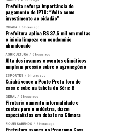
SAÚDE
6 horas ago
Prefeita reforça importância do
pagamento do IPTU: “Volta como
investimento ao cidadão”
CUIABÁ
6 horas ago
Prefeitura aplica R$ 37,6 mil em multas
e inicia limpeza em condomínio
abandonado
AGRICULTURA
6 horas ago
Alta dos insumos e eventos climáticos
ampliam pressão sobre o agronegócio
ESPORTES
6 horas ago
Cuiabá vence a Ponte Preta fora de
casa e sobe na tabela da Série B
GERAL
6 horas ago
Pirataria aumenta informalidade e
custos para a indústria, dizem
especialistas em debate na Câmara
FIQUEI SABENDO
6 horas ago
Prefeitura avança no Programa Casa